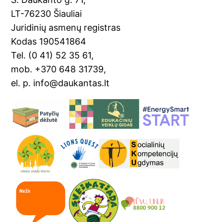
k
n
LT-76230 Šiauliai
sl
Juridinių asmenų registras
Kodas 190541864
at
Tel. (0 41) 52 35 61,
e
mob. +370 648 31739,
el. p. info@daukantas.lt