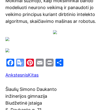
Mokiniai sužinojo, kaip mokslininkai bando
modeliuoti neurono veikimą ir panaudoti jo
veikimo principus kuriant dirbtinio intelekto
algoritmus, skaičiavimo mašinas ar robotus.
F
G
Pi
E
Pr
S
a
o
nt
m
in
h
Ankstesnis
Kitas
c
o
er
ai
t
ar
e
gl
e
l
e
Šiaulių Simono Daukanto
b
e
st
inžinerijos gimnazija
o
Tr
Biudžetinė įstaiga
o
a
S. Daukanto g. 71,