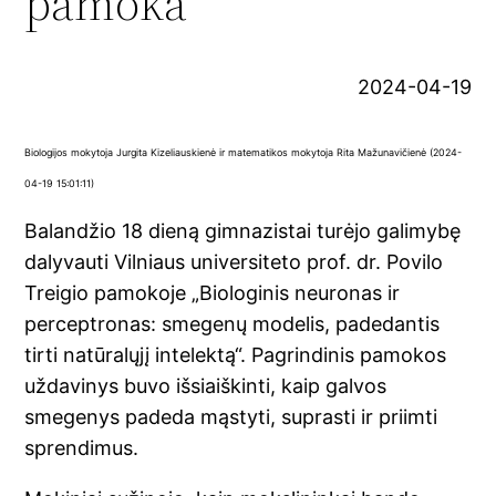
pamoka
2024-04-19
Biologijos mokytoja Jurgita Kizeliauskienė ir matematikos mokytoja Rita Mažunavičienė (2024-
04-19 15:01:11)
Balandžio 18 dieną gimnazistai turėjo galimybę
dalyvauti Vilniaus universiteto prof. dr. Povilo
Treigio pamokoje „Biologinis neuronas ir
perceptronas: smegenų modelis, padedantis
tirti natūralųjį intelektą“. Pagrindinis pamokos
uždavinys buvo išsiaiškinti, kaip galvos
smegenys padeda mąstyti, suprasti ir priimti
sprendimus.