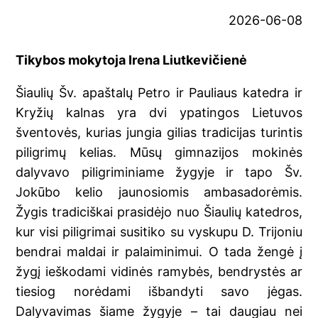
2026-06-08
Tikybos mokytoja Irena Liutkevičienė
Šiaulių Šv. apaštalų Petro ir Pauliaus katedra ir
Kryžių kalnas yra dvi ypatingos Lietuvos
šventovės, kurias jungia gilias tradicijas turintis
piligrimų kelias. Mūsų gimnazijos mokinės
dalyvavo piligriminiame žygyje ir tapo Šv.
Jokūbo kelio jaunosiomis ambasadorėmis.
Žygis tradiciškai prasidėjo nuo Šiaulių katedros,
kur visi piligrimai susitiko su vyskupu D. Trijoniu
bendrai maldai ir palaiminimui. O tada žengė į
žygį ieškodami vidinės ramybės, bendrystės ar
tiesiog norėdami išbandyti savo jėgas.
Dalyvavimas šiame žygyje – tai daugiau nei