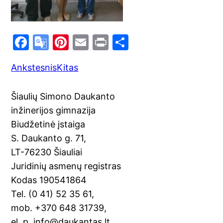
F
G
Pi
E
Pr
S
a
o
nt
m
in
h
Ankstesnis
Kitas
c
o
er
ai
t
ar
e
gl
e
l
e
Šiaulių Simono Daukanto
b
e
st
inžinerijos gimnazija
o
Tr
Biudžetinė įstaiga
o
a
S. Daukanto g. 71,
k
n
LT-76230 Šiauliai
sl
Juridinių asmenų registras
Kodas 190541864
at
Tel. (0 41) 52 35 61,
e
mob. +370 648 31739,
el. p. info@daukantas.lt