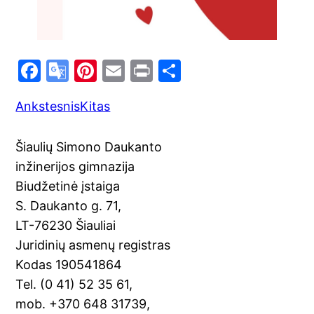
F
G
Pi
E
Pr
S
a
o
nt
m
in
h
Ankstesnis
Kitas
c
o
er
ai
t
ar
e
gl
e
l
e
Šiaulių Simono Daukanto
b
e
st
inžinerijos gimnazija
o
Tr
Biudžetinė įstaiga
o
a
S. Daukanto g. 71,
k
n
LT-76230 Šiauliai
sl
Juridinių asmenų registras
Kodas 190541864
at
Tel. (0 41) 52 35 61,
e
mob. +370 648 31739,