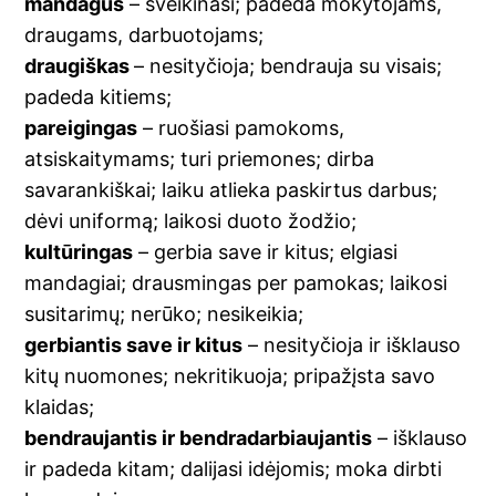
mandagus
– sveikinasi; padeda mokytojams,
draugams, darbuotojams;
draugiškas
– nesityčioja; bendrauja su visais;
padeda kitiems;
pareigingas
– ruošiasi pamokoms,
atsiskaitymams; turi priemones; dirba
savarankiškai; laiku atlieka paskirtus darbus;
dėvi uniformą; laikosi duoto žodžio;
kultūringas
– gerbia save ir kitus; elgiasi
mandagiai; drausmingas per pamokas; laikosi
susitarimų; nerūko; nesikeikia;
gerbiantis save ir kitus
– nesityčioja ir išklauso
kitų nuomones; nekritikuoja; pripažįsta savo
klaidas;
bendraujantis ir bendradarbiaujantis
– išklauso
ir padeda kitam; dalijasi idėjomis; moka dirbti