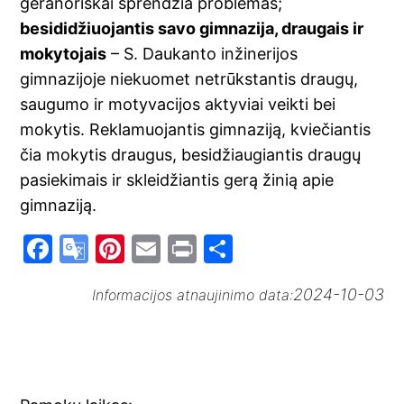
geranoriškai sprendžia problemas;
besididžiuojantis savo gimnazija, draugais ir
mokytojais
– S. Daukanto inžinerijos
gimnazijoje niekuomet netrūkstantis draugų,
saugumo ir motyvacijos aktyviai veikti bei
mokytis. Reklamuojantis gimnaziją, kviečiantis
čia mokytis draugus, besidžiaugiantis draugų
pasiekimais ir skleidžiantis gerą žinią apie
gimnaziją.
F
G
Pi
E
Pr
S
a
o
nt
m
in
h
2024-10-03
Informacijos atnaujinimo data:
c
o
er
ai
t
ar
e
gl
e
l
e
b
e
st
o
Tr