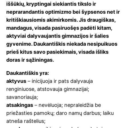
iššūkių, kryptingai siekiantis tikslo ir
neprarandantis optimizmo bei šypsenos net ir
kritiškiausiomis akimirkomis. Jis draugiškas,
mandagus, visada pasiruošęs padėti kitam,
aktyviai dalyvaujantis gimnazijos ir šalies
gyvenime. Daukantiškis niekada nesipuikuos
prieš kitus savo pasiekimais, visada išliks
doras ir sąžiningas.
Daukantiškis yra:
aktyvus
– inicijuoja ir pats dalyvauja
renginiuose, atstovauja gimnazijai;
savanoriauja;
atsakingas
– nevėluoja; nepraleidžia be
priežasties pamokų; daro namų darbus; laiku
atneša raštelius;