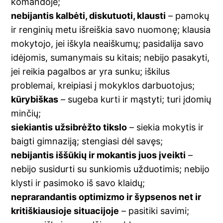
komandoje;
nebijantis kalbėti, diskutuoti, klausti
– pamokų
ir renginių metu išreiškia savo nuomonę; klausia
mokytojo, jei iškyla neaiškumų; pasidalija savo
idėjomis, sumanymais su kitais; nebijo pasakyti,
jei reikia pagalbos ar yra sunku; iškilus
problemai, kreipiasi į mokyklos darbuotojus;
kūrybiškas
– sugeba kurti ir mąstyti; turi įdomių
minčių;
siekiantis užsibrėžto tikslo
– siekia mokytis ir
baigti gimnaziją; stengiasi dėl savęs;
nebijantis iššūkių ir mokantis juos įveikti
–
nebijo susidurti su sunkiomis užduotimis; nebijo
klysti ir pasimoko iš savo klaidų;
neprarandantis optimizmo ir šypsenos net ir
kritiškiausioje situacijoje
– pasitiki savimi;