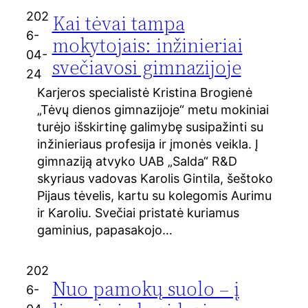
202
Kai tėvai tampa
6-
mokytojais: inžinieriai
04-
svečiavosi gimnazijoje
24
Karjeros specialistė Kristina Brogienė
„Tėvų dienos gimnazijoje“ metu mokiniai
turėjo išskirtinę galimybę susipažinti su
inžinieriaus profesija ir įmonės veikla. Į
gimnaziją atvyko UAB „Salda“ R&D
skyriaus vadovas Karolis Gintila, šeštoko
Pijaus tėvelis, kartu su kolegomis Aurimu
ir Karoliu. Svečiai pristatė kuriamus
gaminius, papasakojo…
202
Nuo pamokų suolo – į
6-