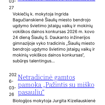
03-
27
Vokiečių k. mokytoja Ingrida
Bagučianskienė Šiaulių miesto bendrojo
ugdymo švietimo įstaigų vaikų ir mokinių
vokiškos dainos konkursas 2026 m. kovo
24 dieną Šiaulių S. Daukanto inžinerijos
gimnazijoje vyko tradicinis „Šiaulių miesto
bendrojo ugdymo švietimo įstaigų vaikų ir
mokinių vokiškos dainos konkursas“,
subūręs talentingus…
202
Netradicinė gamtos
6-
pamoka „Pažintis su miško
03-
pasauliu“
26
Biologijos mokytoja Jurgita Kizeliauskienė