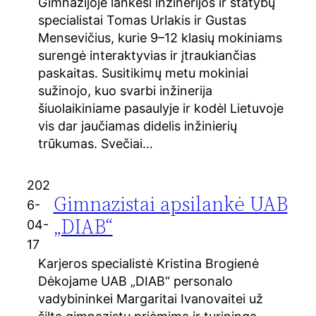
Gimnazijoje lankėsi inžinerijos ir statybų
specialistai Tomas Urlakis ir Gustas
Mensevičius, kurie 9–12 klasių mokiniams
surengė interaktyvias ir įtraukiančias
paskaitas. Susitikimų metu mokiniai
sužinojo, kuo svarbi inžinerija
šiuolaikiniame pasaulyje ir kodėl Lietuvoje
vis dar jaučiamas didelis inžinierių
trūkumas. Svečiai…
202
Gimnazistai apsilankė UAB
6-
„DIAB“
04-
17
Karjeros specialistė Kristina Brogienė
Dėkojame UAB „DIAB“ personalo
vadybininkei Margaritai Ivanovaitei už