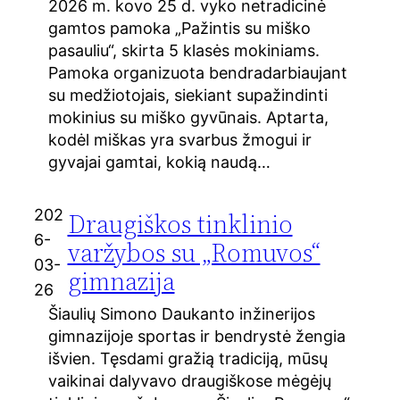
2026 m. kovo 25 d. vyko netradicinė
gamtos pamoka „Pažintis su miško
pasauliu“, skirta 5 klasės mokiniams.
Pamoka organizuota bendradarbiaujant
su medžiotojais, siekiant supažindinti
mokinius su miško gyvūnais. Aptarta,
kodėl miškas yra svarbus žmogui ir
gyvajai gamtai, kokią naudą…
202
Draugiškos tinklinio
6-
varžybos su „Romuvos“
03-
gimnazija
26
Šiaulių Simono Daukanto inžinerijos
gimnazijoje sportas ir bendrystė žengia
išvien. Tęsdami gražią tradiciją, mūsų
vaikinai dalyvavo draugiškose mėgėjų