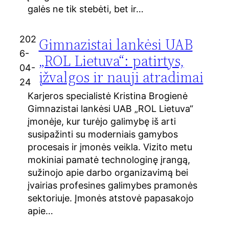
galės ne tik stebėti, bet ir…
202
Gimnazistai lankėsi UAB
6-
„ROL Lietuva“: patirtys,
04-
įžvalgos ir nauji atradimai
24
Karjeros specialistė Kristina Brogienė
Gimnazistai lankėsi UAB „ROL Lietuva“
įmonėje, kur turėjo galimybę iš arti
susipažinti su moderniais gamybos
procesais ir įmonės veikla. Vizito metu
mokiniai pamatė technologinę įrangą,
sužinojo apie darbo organizavimą bei
įvairias profesines galimybes pramonės
sektoriuje. Įmonės atstovė papasakojo
apie…