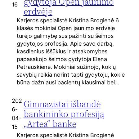
gydytoja Open jaunimo
16
erdvėje
Karjeros specialistė Kristina Brogienė 6
klasės mokiniai Open jaunimo erdvėje
turėjo galimybę susipažinti su šeimos
gydytojos profesija. Apie savo darbą,
kasdienius iššūkius ir atsakomybes
papasakojo šeimos gydytoja Elena
Petrauskienė. Mokiniai sužinojo, kokių
savybių reikia norint tapti gydytoju, kokie
būna dažniausi pacientų klausimai bei…
202
Gimnazistai išbandė
6-
bankininko profesiją
04-
„Artea“ banke
15
Karjeros specialistė Kristina Brogienė