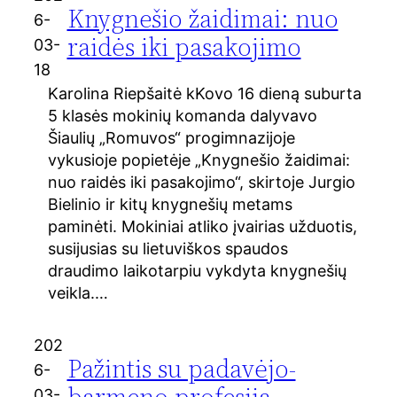
Knygnešio žaidimai: nuo
6-
raidės iki pasakojimo
03-
18
Karolina Riepšaitė kKovo 16 dieną suburta
5 klasės mokinių komanda dalyvavo
Šiaulių „Romuvos“ progimnazijoje
vykusioje popietėje „Knygnešio žaidimai:
nuo raidės iki pasakojimo“, skirtoje Jurgio
Bielinio ir kitų knygnešių metams
paminėti. Mokiniai atliko įvairias užduotis,
susijusias su lietuviškos spaudos
draudimo laikotarpiu vykdyta knygnešių
veikla.…
202
Pažintis su padavėjo-
6-
barmeno profesija
03-