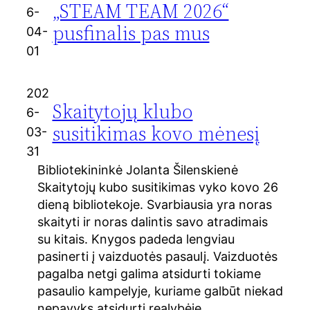
„STEAM TEAM 2026“
6-
pusfinalis pas mus
04-
01
202
Skaitytojų klubo
6-
susitikimas kovo mėnesį
03-
31
Bibliotekininkė Jolanta Šilenskienė
Skaitytojų kubo susitikimas vyko kovo 26
dieną bibliotekoje. Svarbiausia yra noras
skaityti ir noras dalintis savo atradimais
su kitais. Knygos padeda lengviau
pasinerti į vaizduotės pasaulį. Vaizduotės
pagalba netgi galima atsidurti tokiame
pasaulio kampelyje, kuriame galbūt niekad
nepavyks atsidurti realybėje.…