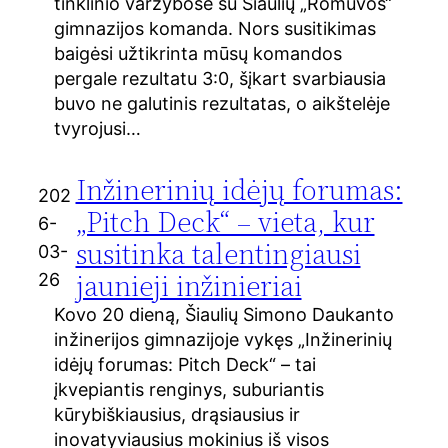
tinklinio varžybose su Šiaulių „Romuvos“
gimnazijos komanda. Nors susitikimas
baigėsi užtikrinta mūsų komandos
pergale rezultatu 3:0, šįkart svarbiausia
buvo ne galutinis rezultatas, o aikštelėje
tvyrojusi…
Inžinerinių idėjų forumas:
202
„Pitch Deck“ – vieta, kur
6-
susitinka talentingiausi
03-
jaunieji inžinieriai
26
Kovo 20 dieną, Šiaulių Simono Daukanto
inžinerijos gimnazijoje vykęs „Inžinerinių
idėjų forumas: Pitch Deck“ – tai
įkvepiantis renginys, suburiantis
kūrybiškiausius, drąsiausius ir
inovatyviausius mokinius iš visos