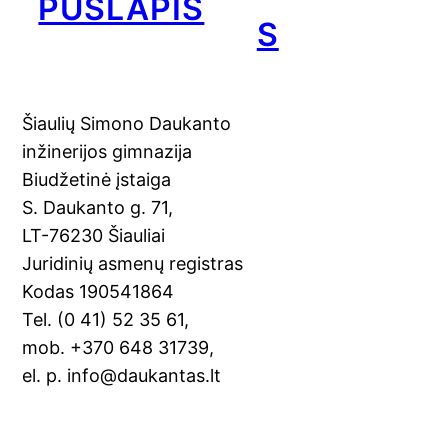
PUSLAPIS
S
Šiaulių Simono Daukanto
inžinerijos gimnazija
Biudžetinė įstaiga
S. Daukanto g. 71,
LT-76230 Šiauliai
Juridinių asmenų registras
Kodas 190541864
Tel. (0 41) 52 35 61,
mob. +370 648 31739,
el. p. info@daukantas.lt