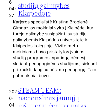
6-
studijų galimybes
04-
Klaipėdoje
27
Karjeros specialistė Kristina Brogienė
Gimnazijos mokiniai vyko į Klaipėdą, kur
turėjo galimybę susipažinti su studijų
galimybėmis Klaipėdos universitete ir
Klaipėdos kolegijoje. Vizito metu
mokiniams buvo pristatytos įvairios
studijų programos, ypatingą dėmesį
skiriant pedagoginėms studijoms, siekiant
pritraukti daugiau būsimų pedagogų. Taip
pat mokiniai buvo…
STEAM TEAM:
202
nacionalinis jaunųjų
6-
inžinierių čempionatas
04-