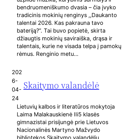
bendruomeniškumo dvasia – čia įvyko
tradicinis mokinių renginys ,,Daukanto
talentai 2026. Kas pakrauna tavo
bateriją?”. Tai buvo popietė, skirta
džiaugtis mokinių saviraiška, drąsa ir
talentais, kurie ne visada telpa į pamokų
rėmus. Renginio metu…
202
6-
Skaitymo valandėlė
04-
24
Lietuvių kalbos ir literatūros mokytoja
Laima Malakauskienė IIi5 klasės
gimnazistai prisijungė prie Lietuvos
Nacionalinės Martyno Mažvydo
bibliotekos Skaitymo valandėlių