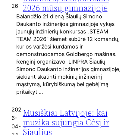
2026 mūsų gimnazijoje
26
Balandžio 21 dieną Šiaulių Simono
Daukanto inžinerijos gimnazijoje vykęs
jaunųjų inžinierių konkursas „STEAM
TEAM 2026“ šiemet subūrė 12 komandų,
kurios varžėsi kurdamos ir
demonstruodamos Goldbergo mašinas.
Renginį organizavo LINPRA Šiaulių
Simono Daukanto inžinerijos gimnazijoje,
siekiant skatinti mokinių inžinerinį
mąstymą, kūrybiškumą bei gebėjimą
pritaikyti…
202
Mūsiškiai Latvijoje: kai
6-
muzika sujungia Cėsį ir
04-
Šiaulius
24