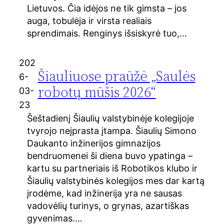
Lietuvos. Čia idėjos ne tik gimsta – jos
auga, tobulėja ir virsta realiais
sprendimais. Renginys išsiskyrė tuo,…
202
Šiauliuose praūžė „Saulės
6-
robotų mūšis 2026“
03-
23
Šeštadienį Šiaulių valstybinėje kolegijoje
tvyrojo neįprasta įtampa. Šiaulių Simono
Daukanto inžinerijos gimnazijos
bendruomenei ši diena buvo ypatinga –
kartu su partneriais iš Robotikos klubo ir
Šiaulių valstybinės kolegijos mes dar kartą
įrodėme, kad inžinerija yra ne sausas
vadovėlių turinys, o grynas, azartiškas
gyvenimas.…