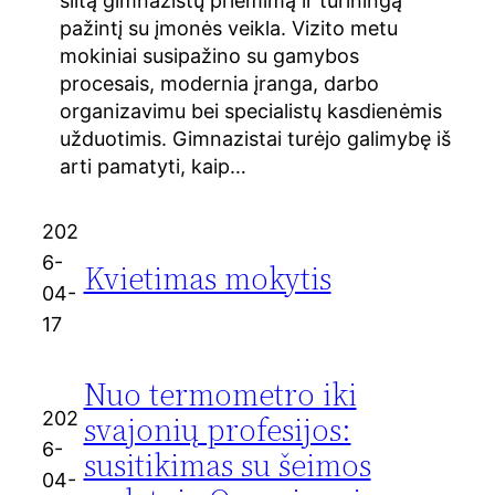
šiltą gimnazistų priėmimą ir turiningą
pažintį su įmonės veikla. Vizito metu
mokiniai susipažino su gamybos
procesais, modernia įranga, darbo
organizavimu bei specialistų kasdienėmis
užduotimis. Gimnazistai turėjo galimybę iš
arti pamatyti, kaip…
202
6-
Kvietimas mokytis
04-
17
Nuo termometro iki
202
svajonių profesijos:
6-
susitikimas su šeimos
04-