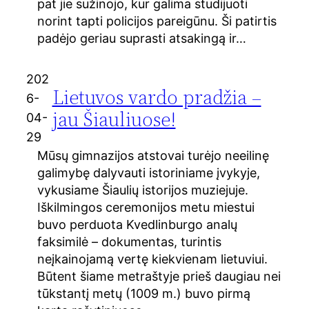
pat jie sužinojo, kur galima studijuoti
norint tapti policijos pareigūnu. Ši patirtis
padėjo geriau suprasti atsakingą ir…
202
Lietuvos vardo pradžia –
6-
jau Šiauliuose!
04-
29
Mūsų gimnazijos atstovai turėjo neeilinę
galimybę dalyvauti istoriniame įvykyje,
vykusiame Šiaulių istorijos muziejuje.
Iškilmingos ceremonijos metu miestui
buvo perduota Kvedlinburgo analų
faksimilė – dokumentas, turintis
neįkainojamą vertę kiekvienam lietuviui.
Būtent šiame metraštyje prieš daugiau nei
tūkstantį metų (1009 m.) buvo pirmą