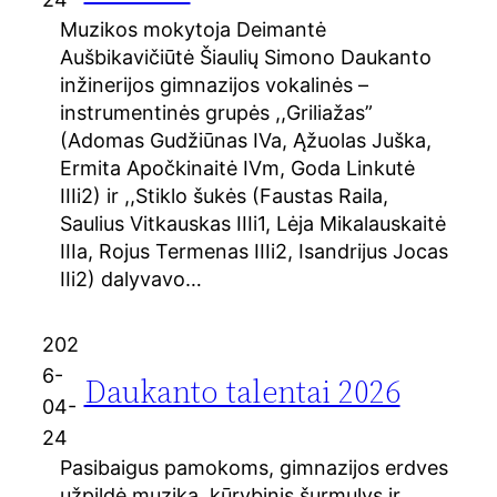
Muzikos mokytoja Deimantė
Aušbikavičiūtė Šiaulių Simono Daukanto
inžinerijos gimnazijos vokalinės –
instrumentinės grupės ,,Griliažas”
(Adomas Gudžiūnas IVa, Ąžuolas Juška,
Ermita Apočkinaitė IVm, Goda Linkutė
IIIi2) ir ,,Stiklo šukės (Faustas Raila,
Saulius Vitkauskas IIIi1, Lėja Mikalauskaitė
IIIa, Rojus Termenas IIIi2, Isandrijus Jocas
IIi2) dalyvavo…
202
6-
Daukanto talentai 2026
04-
24
Pasibaigus pamokoms, gimnazijos erdves
užpildė muzika, kūrybinis šurmulys ir