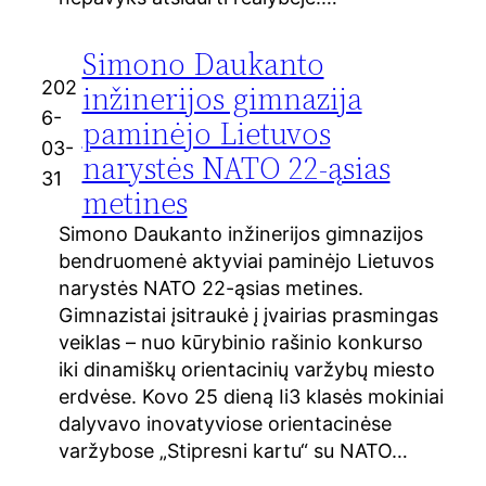
Simono Daukanto
202
inžinerijos gimnazija
6-
paminėjo Lietuvos
03-
narystės NATO 22-ąsias
31
metines
Simono Daukanto inžinerijos gimnazijos
bendruomenė aktyviai paminėjo Lietuvos
narystės NATO 22-ąsias metines.
Gimnazistai įsitraukė į įvairias prasmingas
veiklas – nuo kūrybinio rašinio konkurso
iki dinamiškų orientacinių varžybų miesto
erdvėse. Kovo 25 dieną Ii3 klasės mokiniai
dalyvavo inovatyviose orientacinėse
varžybose „Stipresni kartu“ su NATO…