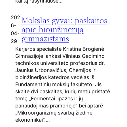
kartą rašytiniuose…
202
Mokslas gyvai: paskaitos
6-
apie bioinžineriją
04-
gimnazistams
29
Karjeros specialistė Kristina Brogienė
Gimnazijoje lankėsi Vilniaus Gedimino
technikos universiteto profesorius dr.
Jaunius Urbonavičius, Chemijos ir
bioinžinerijos katedros vedėjas iš
Fundamentinių mokslų fakulteto. Jis
skaitė dvi paskaitas, kurių metu pristatė
temą „Fermentai lipazės ir jų
panaudojimas pramonėje“ bei aptarė
„Mikroorganizmų svarbą žiedinei
ekonomikai“.…