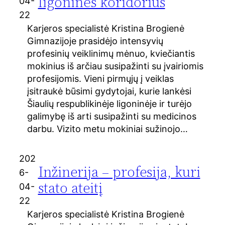
ligoninės koridorius
04-
22
Karjeros specialistė Kristina Brogienė
Gimnazijoje prasidėjo intensyvių
profesinių veiklinimų mėnuo, kviečiantis
mokinius iš arčiau susipažinti su įvairiomis
profesijomis. Vieni pirmųjų į veiklas
įsitraukė būsimi gydytojai, kurie lankėsi
Šiaulių respublikinėje ligoninėje ir turėjo
galimybę iš arti susipažinti su medicinos
darbu. Vizito metu mokiniai sužinojo…
202
Inžinerija – profesija, kuri
6-
stato ateitį
04-
22
Karjeros specialistė Kristina Brogienė