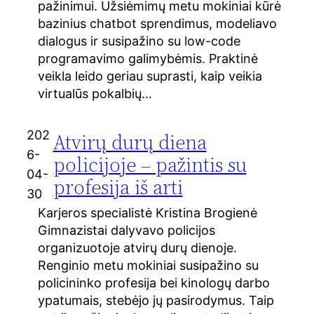
pažinimui. Užsiėmimų metu mokiniai kūrė
bazinius chatbot sprendimus, modeliavo
dialogus ir susipažino su low-code
programavimo galimybėmis. Praktinė
veikla leido geriau suprasti, kaip veikia
virtualūs pokalbių…
202
Atvirų durų diena
6-
policijoje – pažintis su
04-
profesija iš arti
30
Karjeros specialistė Kristina Brogienė
Gimnazistai dalyvavo policijos
organizuotoje atvirų durų dienoje.
Renginio metu mokiniai susipažino su
policininko profesija bei kinologų darbo
ypatumais, stebėjo jų pasirodymus. Taip