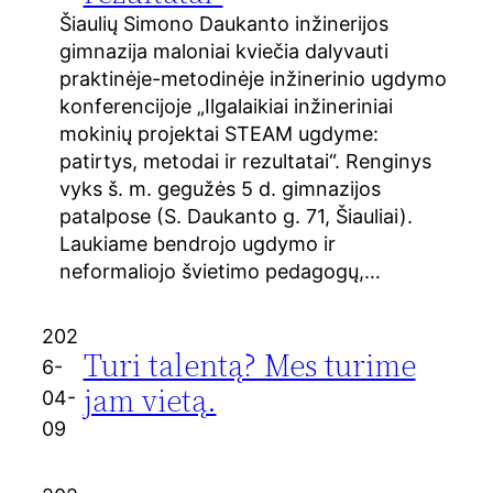
Šiaulių Simono Daukanto inžinerijos
gimnazija maloniai kviečia dalyvauti
praktinėje-metodinėje inžinerinio ugdymo
konferencijoje „Ilgalaikiai inžineriniai
mokinių projektai STEAM ugdyme:
patirtys, metodai ir rezultatai“. Renginys
vyks š. m. gegužės 5 d. gimnazijos
patalpose (S. Daukanto g. 71, Šiauliai).
Laukiame bendrojo ugdymo ir
neformaliojo švietimo pedagogų,…
202
Turi talentą? Mes turime
6-
jam vietą.
04-
09