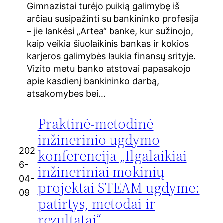
Gimnazistai turėjo puikią galimybę iš
arčiau susipažinti su bankininko profesija
– jie lankėsi „Artea“ banke, kur sužinojo,
kaip veikia šiuolaikinis bankas ir kokios
karjeros galimybės laukia finansų srityje.
Vizito metu banko atstovai papasakojo
apie kasdienį bankininko darbą,
atsakomybes bei…
Praktinė-metodinė
inžinerinio ugdymo
202
konferencija „Ilgalaikiai
6-
inžineriniai mokinių
04-
projektai STEAM ugdyme:
09
patirtys, metodai ir
rezultatai“