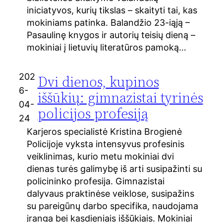
iniciatyvos, kurių tikslas – skaityti tai, kas
mokiniams patinka. Balandžio 23-iąją –
Pasaulinę knygos ir autorių teisių dieną –
mokiniai į lietuvių literatūros pamoką…
202
Dvi dienos, kupinos
6-
iššūkių: gimnazistai tyrinės
04-
policijos profesiją
24
Karjeros specialistė Kristina Brogienė
Policijoje vyksta intensyvus profesinis
veiklinimas, kurio metu mokiniai dvi
dienas turės galimybę iš arti susipažinti su
policininko profesija. Gimnazistai
dalyvaus praktinėse veiklose, susipažins
su pareigūnų darbo specifika, naudojama
įranga bei kasdieniais iššūkiais. Mokiniai