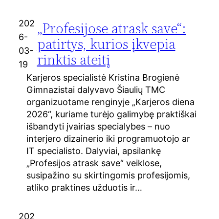
202
„Profesijose atrask save“:
6-
patirtys, kurios įkvepia
03-
rinktis ateitį
19
Karjeros specialistė Kristina Brogienė
Gimnazistai dalyvavo Šiaulių TMC
organizuotame renginyje „Karjeros diena
2026“, kuriame turėjo galimybę praktiškai
išbandyti įvairias specialybes – nuo
interjero dizainerio iki programuotojo ar
IT specialisto. Dalyviai, apsilankę
„Profesijos atrask save“ veiklose,
susipažino su skirtingomis profesijomis,
atliko praktines užduotis ir…
202