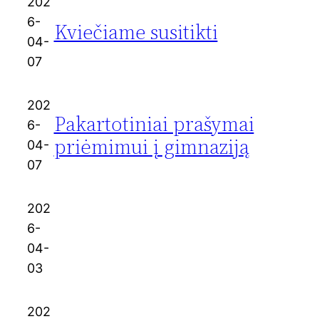
202
6-
Kviečiame susitikti
04-
07
202
Pakartotiniai prašymai
6-
priėmimui į gimnaziją
04-
07
202
6-
04-
03
202