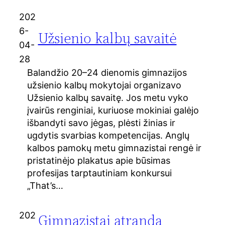
202
6-
Užsienio kalbų savaitė
04-
28
Balandžio 20–24 dienomis gimnazijos
užsienio kalbų mokytojai organizavo
Užsienio kalbų savaitę. Jos metu vyko
įvairūs renginiai, kuriuose mokiniai galėjo
išbandyti savo jėgas, plėsti žinias ir
ugdytis svarbias kompetencijas. Anglų
kalbos pamokų metu gimnazistai rengė ir
pristatinėjo plakatus apie būsimas
profesijas tarptautiniam konkursui
„That’s…
202
Gimnazistai atranda