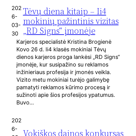
202
Tėvų diena kitaip – Ii4
6-
mokinių pažintinis vizitas
03-
„RD Signs“ įmonėje
30
Karjeros specialistė Kristina Brogienė
Kovo 26 d. Ii4 klasės mokiniai Tėvų
dienos karjeros proga lankėsi „RD Signs“
įmonėje, kur susipažino su reklamos
inžinieriaus profesija ir įmonės veikla.
Vizito metu mokiniai turėjo galimybę
pamatyti reklamos kūrimo procesą ir
sužinoti apie šios profesijos ypatumus.
Buvo…
202
6-
Vokiškos dainos konkursas