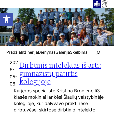
Open toolbar
P
Pradžia
Inžinerija
Dienynas
Galerija
Skelbimai
a
i
202
Dirbtinis intelektas iš arti:
e
6-
gimnazistų patirtis
š
05-
kolegijoje
k
06
a
Karjeros specialistė Kristina Brogienė Ii3
klasės mokiniai lankėsi Šiaulių valstybinėje
kolegijoje, kur dalyvavo praktinėse
dirbtuvėse, skirtose dirbtinio intelekto