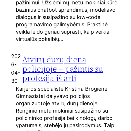
pažinimui. Užsiėmimų metu mokiniai kūrė
bazinius chatbot sprendimus, modeliavo
dialogus ir susipažino su low-code
programavimo galimybėmis. Praktinė
veikla leido geriau suprasti, kaip veikia
virtualūs pokalbių…
202
Atvirų durų diena
6-
policijoje – pažintis su
04-
profesija iš arti
30
Karjeros specialistė Kristina Brogienė
Gimnazistai dalyvavo policijos
organizuotoje atvirų durų dienoje.
Renginio metu mokiniai susipažino su
policininko profesija bei kinologų darbo
ypatumais, stebėjo jų pasirodymus. Taip