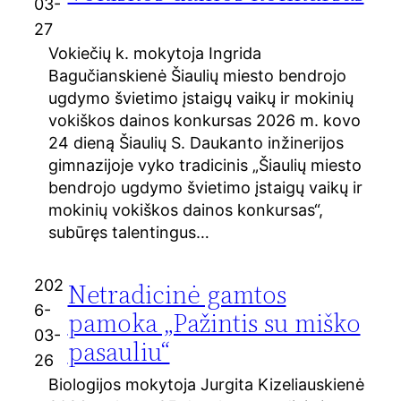
03-
27
Vokiečių k. mokytoja Ingrida
Bagučianskienė Šiaulių miesto bendrojo
ugdymo švietimo įstaigų vaikų ir mokinių
vokiškos dainos konkursas 2026 m. kovo
24 dieną Šiaulių S. Daukanto inžinerijos
gimnazijoje vyko tradicinis „Šiaulių miesto
bendrojo ugdymo švietimo įstaigų vaikų ir
mokinių vokiškos dainos konkursas“,
subūręs talentingus…
202
Netradicinė gamtos
6-
pamoka „Pažintis su miško
03-
pasauliu“
26
Biologijos mokytoja Jurgita Kizeliauskienė