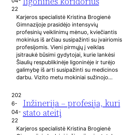
ligoninės koridorius
04-
22
Karjeros specialistė Kristina Brogienė
Gimnazijoje prasidėjo intensyvių
profesinių veiklinimų mėnuo, kviečiantis
mokinius iš arčiau susipažinti su įvairiomis
profesijomis. Vieni pirmųjų į veiklas
įsitraukė būsimi gydytojai, kurie lankėsi
Šiaulių respublikinėje ligoninėje ir turėjo
galimybę iš arti susipažinti su medicinos
darbu. Vizito metu mokiniai sužinojo…
202
Inžinerija – profesija, kuri
6-
stato ateitį
04-
22
Karjeros specialistė Kristina Brogienė