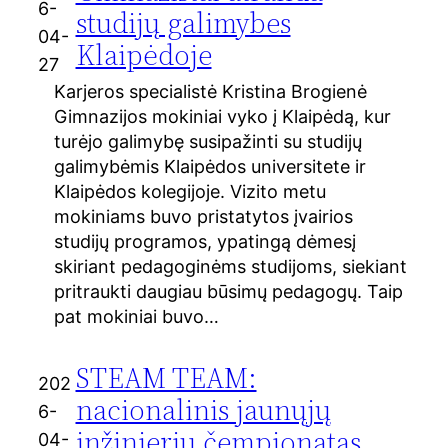
6-
studijų galimybes
04-
Klaipėdoje
27
Karjeros specialistė Kristina Brogienė
Gimnazijos mokiniai vyko į Klaipėdą, kur
turėjo galimybę susipažinti su studijų
galimybėmis Klaipėdos universitete ir
Klaipėdos kolegijoje. Vizito metu
mokiniams buvo pristatytos įvairios
studijų programos, ypatingą dėmesį
skiriant pedagoginėms studijoms, siekiant
pritraukti daugiau būsimų pedagogų. Taip
pat mokiniai buvo…
STEAM TEAM:
202
nacionalinis jaunųjų
6-
inžinierių čempionatas
04-