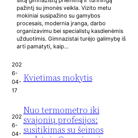
šiltą gimnazistų priėmimą ir turiningą
pažintį su įmonės veikla. Vizito metu
mokiniai susipažino su gamybos
procesais, modernia įranga, darbo
organizavimu bei specialistų kasdienėmis
užduotimis. Gimnazistai turėjo galimybę iš
arti pamatyti, kaip…
202
6-
Kvietimas mokytis
04-
17
Nuo termometro iki
202
svajonių profesijos:
6-
susitikimas su šeimos
04-