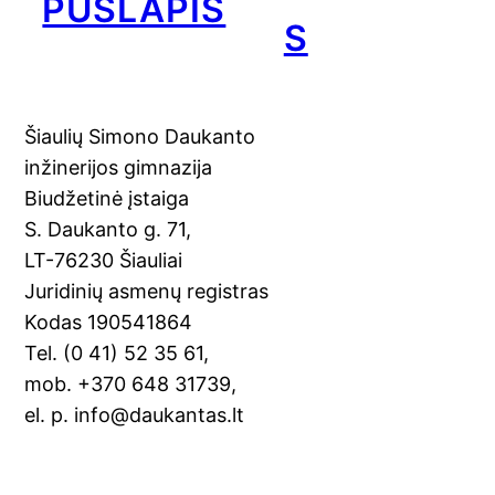
PUSLAPIS
S
Šiaulių Simono Daukanto
inžinerijos gimnazija
Biudžetinė įstaiga
S. Daukanto g. 71,
LT-76230 Šiauliai
Juridinių asmenų registras
Kodas 190541864
Tel. (0 41) 52 35 61,
mob. +370 648 31739,
el. p. info@daukantas.lt