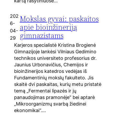
kartą rašytiniuose…
202
Mokslas gyvai: paskaitos
6-
apie bioinžineriją
04-
gimnazistams
29
Karjeros specialistė Kristina Brogienė
Gimnazijoje lankėsi Vilniaus Gedimino
technikos universiteto profesorius dr.
Jaunius Urbonavičius, Chemijos ir
bioinžinerijos katedros vedėjas iš
Fundamentinių mokslų fakulteto. Jis
skaitė dvi paskaitas, kurių metu pristatė
temą „Fermentai lipazės ir jų
panaudojimas pramonėje“ bei aptarė
„Mikroorganizmų svarbą žiedinei
ekonomikai“.…