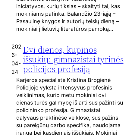
iniciatyvos, kurių tikslas – skaityti tai, kas
mokiniams patinka. Balandžio 23-iąją –
Pasaulinę knygos ir autorių teisių dieną –
mokiniai į lietuvių literatūros pamoką…
202
Dvi dienos, kupinos
6-
iššūkių: gimnazistai tyrinės
04-
policijos profesiją
24
Karjeros specialistė Kristina Brogienė
Policijoje vyksta intensyvus profesinis
veiklinimas, kurio metu mokiniai dvi
dienas turės galimybę iš arti susipažinti su
policininko profesija. Gimnazistai
dalyvaus praktinėse veiklose, susipažins
su pareigūnų darbo specifika, naudojama
įranga bei kasdieniais iššūkiais. Mokiniai