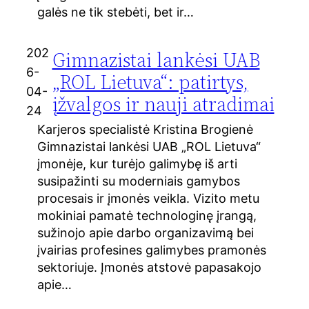
galės ne tik stebėti, bet ir…
202
Gimnazistai lankėsi UAB
6-
„ROL Lietuva“: patirtys,
04-
įžvalgos ir nauji atradimai
24
Karjeros specialistė Kristina Brogienė
Gimnazistai lankėsi UAB „ROL Lietuva“
įmonėje, kur turėjo galimybę iš arti
susipažinti su moderniais gamybos
procesais ir įmonės veikla. Vizito metu
mokiniai pamatė technologinę įrangą,
sužinojo apie darbo organizavimą bei
įvairias profesines galimybes pramonės
sektoriuje. Įmonės atstovė papasakojo
apie…