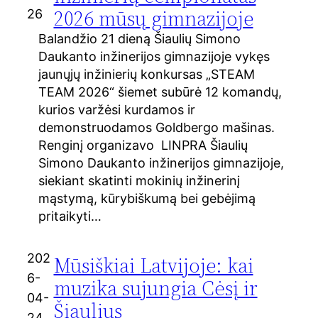
2026 mūsų gimnazijoje
26
Balandžio 21 dieną Šiaulių Simono
Daukanto inžinerijos gimnazijoje vykęs
jaunųjų inžinierių konkursas „STEAM
TEAM 2026“ šiemet subūrė 12 komandų,
kurios varžėsi kurdamos ir
demonstruodamos Goldbergo mašinas.
Renginį organizavo LINPRA Šiaulių
Simono Daukanto inžinerijos gimnazijoje,
siekiant skatinti mokinių inžinerinį
mąstymą, kūrybiškumą bei gebėjimą
pritaikyti…
202
Mūsiškiai Latvijoje: kai
6-
muzika sujungia Cėsį ir
04-
Šiaulius
24