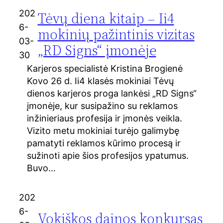
202
Tėvų diena kitaip – Ii4
6-
mokinių pažintinis vizitas
03-
„RD Signs“ įmonėje
30
Karjeros specialistė Kristina Brogienė
Kovo 26 d. Ii4 klasės mokiniai Tėvų
dienos karjeros proga lankėsi „RD Signs“
įmonėje, kur susipažino su reklamos
inžinieriaus profesija ir įmonės veikla.
Vizito metu mokiniai turėjo galimybę
pamatyti reklamos kūrimo procesą ir
sužinoti apie šios profesijos ypatumus.
Buvo…
202
6-
Vokiškos dainos konkursas