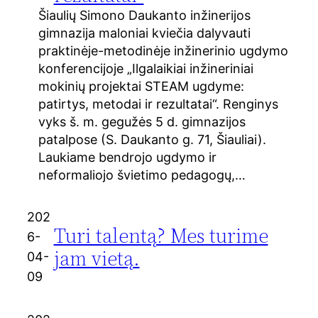
Šiaulių Simono Daukanto inžinerijos
gimnazija maloniai kviečia dalyvauti
praktinėje-metodinėje inžinerinio ugdymo
konferencijoje „Ilgalaikiai inžineriniai
mokinių projektai STEAM ugdyme:
patirtys, metodai ir rezultatai“. Renginys
vyks š. m. gegužės 5 d. gimnazijos
patalpose (S. Daukanto g. 71, Šiauliai).
Laukiame bendrojo ugdymo ir
neformaliojo švietimo pedagogų,…
202
Turi talentą? Mes turime
6-
jam vietą.
04-
09