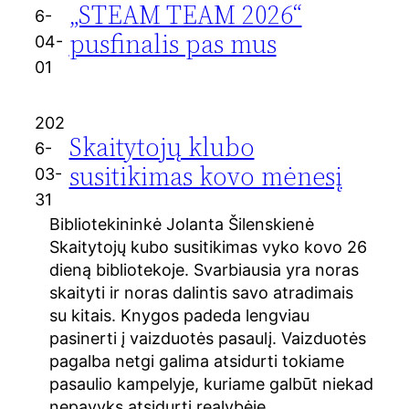
„STEAM TEAM 2026“
6-
pusfinalis pas mus
04-
01
202
Skaitytojų klubo
6-
susitikimas kovo mėnesį
03-
31
Bibliotekininkė Jolanta Šilenskienė
Skaitytojų kubo susitikimas vyko kovo 26
dieną bibliotekoje. Svarbiausia yra noras
skaityti ir noras dalintis savo atradimais
su kitais. Knygos padeda lengviau
pasinerti į vaizduotės pasaulį. Vaizduotės
pagalba netgi galima atsidurti tokiame
pasaulio kampelyje, kuriame galbūt niekad
nepavyks atsidurti realybėje.…