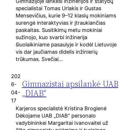
Gimnazijoje lankėsi inžinerijos ir statybų
specialistai Tomas Urlakis ir Gustas
Mensevičius, kurie 9–12 klasių mokiniams
surengė interaktyvias ir įtraukiančias
paskaitas. Susitikimų metu mokiniai
sužinojo, kuo svarbi inžinerija
šiuolaikiniame pasaulyje ir kodėl Lietuvoje
vis dar jaučiamas didelis inžinierių
trūkumas. Svečiai…
202
Gimnazistai apsilankė UAB
6-
„DIAB“
04-
17
Karjeros specialistė Kristina Brogienė
Dėkojame UAB „DIAB“ personalo
vadybininkei Margaritai Ivanovaitei už