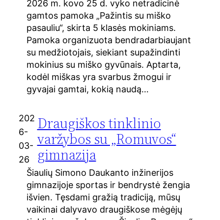
2026 m. kovo 25 d. vyko netradicinė
gamtos pamoka „Pažintis su miško
pasauliu“, skirta 5 klasės mokiniams.
Pamoka organizuota bendradarbiaujant
su medžiotojais, siekiant supažindinti
mokinius su miško gyvūnais. Aptarta,
kodėl miškas yra svarbus žmogui ir
gyvajai gamtai, kokią naudą…
202
Draugiškos tinklinio
6-
varžybos su „Romuvos“
03-
gimnazija
26
Šiaulių Simono Daukanto inžinerijos
gimnazijoje sportas ir bendrystė žengia
išvien. Tęsdami gražią tradiciją, mūsų
vaikinai dalyvavo draugiškose mėgėjų