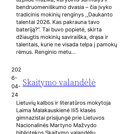
bendruomeniškumo dvasia – čia įvyko
tradicinis mokinių renginys ,,Daukanto
talentai 2026. Kas pakrauna tavo
bateriją?”. Tai buvo popietė, skirta
džiaugtis mokinių saviraiška, drąsa ir
talentais, kurie ne visada telpa į pamokų
rėmus. Renginio metu…
202
6-
Skaitymo valandėlė
04-
24
Lietuvių kalbos ir literatūros mokytoja
Laima Malakauskienė IIi5 klasės
gimnazistai prisijungė prie Lietuvos
Nacionalinės Martyno Mažvydo
bibliotekos Skaitymo valandėlių