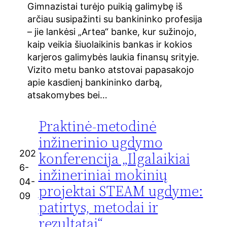
Gimnazistai turėjo puikią galimybę iš
arčiau susipažinti su bankininko profesija
– jie lankėsi „Artea“ banke, kur sužinojo,
kaip veikia šiuolaikinis bankas ir kokios
karjeros galimybės laukia finansų srityje.
Vizito metu banko atstovai papasakojo
apie kasdienį bankininko darbą,
atsakomybes bei…
Praktinė-metodinė
inžinerinio ugdymo
202
konferencija „Ilgalaikiai
6-
inžineriniai mokinių
04-
projektai STEAM ugdyme:
09
patirtys, metodai ir
rezultatai“