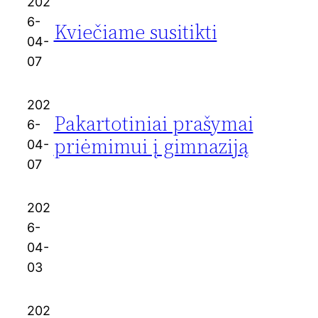
202
6-
Kviečiame susitikti
04-
07
202
Pakartotiniai prašymai
6-
priėmimui į gimnaziją
04-
07
202
6-
04-
03
202