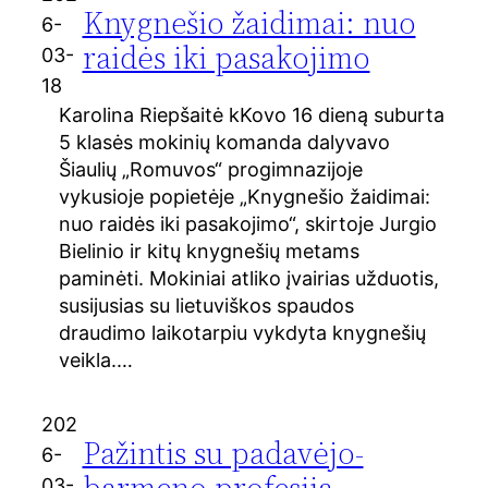
Knygnešio žaidimai: nuo
6-
raidės iki pasakojimo
03-
18
Karolina Riepšaitė kKovo 16 dieną suburta
5 klasės mokinių komanda dalyvavo
Šiaulių „Romuvos“ progimnazijoje
vykusioje popietėje „Knygnešio žaidimai:
nuo raidės iki pasakojimo“, skirtoje Jurgio
Bielinio ir kitų knygnešių metams
paminėti. Mokiniai atliko įvairias užduotis,
susijusias su lietuviškos spaudos
draudimo laikotarpiu vykdyta knygnešių
veikla.…
202
Pažintis su padavėjo-
6-
barmeno profesija
03-