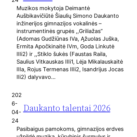
Muzikos mokytoja Deimantė
Aušbikavičiūtė Šiaulių Simono Daukanto
inžinerijos gimnazijos vokalinės –
instrumentinės grupės ,,Griliažas”
(Adomas Gudžiūnas IVa, Ąžuolas Juška,
Ermita Apočkinaitė IVm, Goda Linkutė
IIIi2) ir ,,Stiklo šukės (Faustas Raila,
Saulius Vitkauskas IIIi1, Lėja Mikalauskaitė
IIIa, Rojus Termenas IIIi2, Isandrijus Jocas
IIi2) dalyvavo…
202
6-
Daukanto talentai 2026
04-
24
Pasibaigus pamokoms, gimnazijos erdves
užpildė muzika, kūrybinis šurmulys ir