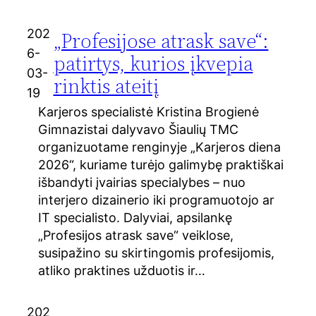
202
„Profesijose atrask save“:
6-
patirtys, kurios įkvepia
03-
rinktis ateitį
19
Karjeros specialistė Kristina Brogienė
Gimnazistai dalyvavo Šiaulių TMC
organizuotame renginyje „Karjeros diena
2026“, kuriame turėjo galimybę praktiškai
išbandyti įvairias specialybes – nuo
interjero dizainerio iki programuotojo ar
IT specialisto. Dalyviai, apsilankę
„Profesijos atrask save“ veiklose,
susipažino su skirtingomis profesijomis,
atliko praktines užduotis ir…
202