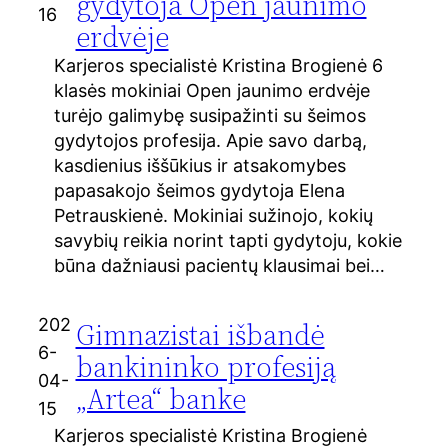
gydytoja Open jaunimo
16
erdvėje
Karjeros specialistė Kristina Brogienė 6
klasės mokiniai Open jaunimo erdvėje
turėjo galimybę susipažinti su šeimos
gydytojos profesija. Apie savo darbą,
kasdienius iššūkius ir atsakomybes
papasakojo šeimos gydytoja Elena
Petrauskienė. Mokiniai sužinojo, kokių
savybių reikia norint tapti gydytoju, kokie
būna dažniausi pacientų klausimai bei…
202
Gimnazistai išbandė
6-
bankininko profesiją
04-
„Artea“ banke
15
Karjeros specialistė Kristina Brogienė