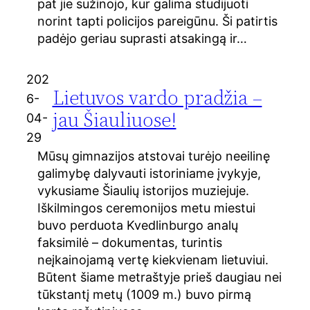
pat jie sužinojo, kur galima studijuoti
norint tapti policijos pareigūnu. Ši patirtis
padėjo geriau suprasti atsakingą ir…
202
Lietuvos vardo pradžia –
6-
jau Šiauliuose!
04-
29
Mūsų gimnazijos atstovai turėjo neeilinę
galimybę dalyvauti istoriniame įvykyje,
vykusiame Šiaulių istorijos muziejuje.
Iškilmingos ceremonijos metu miestui
buvo perduota Kvedlinburgo analų
faksimilė – dokumentas, turintis
neįkainojamą vertę kiekvienam lietuviui.
Būtent šiame metraštyje prieš daugiau nei
tūkstantį metų (1009 m.) buvo pirmą