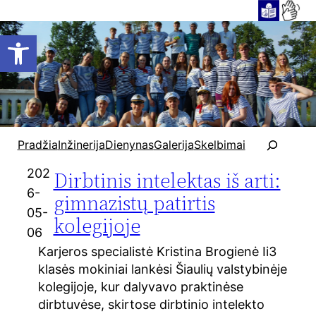
Open toolbar
P
Pradžia
Inžinerija
Dienynas
Galerija
Skelbimai
a
i
202
Dirbtinis intelektas iš arti:
e
6-
gimnazistų patirtis
š
05-
kolegijoje
k
06
a
Karjeros specialistė Kristina Brogienė Ii3
klasės mokiniai lankėsi Šiaulių valstybinėje
kolegijoje, kur dalyvavo praktinėse
dirbtuvėse, skirtose dirbtinio intelekto