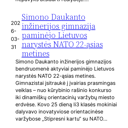
Simono Daukanto
202
inžinerijos gimnazija
6-
paminėjo Lietuvos
03-
narystės NATO 22-ąsias
31
metines
Simono Daukanto inžinerijos gimnazijos
bendruomenė aktyviai paminėjo Lietuvos
narystės NATO 22-ąsias metines.
Gimnazistai įsitraukė į įvairias prasmingas
veiklas – nuo kūrybinio rašinio konkurso
iki dinamiškų orientacinių varžybų miesto
erdvėse. Kovo 25 dieną Ii3 klasės mokiniai
dalyvavo inovatyviose orientacinėse
varžybose „Stipresni kartu“ su NATO…