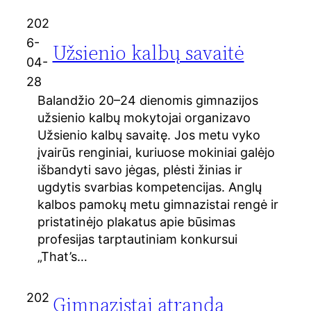
202
6-
Užsienio kalbų savaitė
04-
28
Balandžio 20–24 dienomis gimnazijos
užsienio kalbų mokytojai organizavo
Užsienio kalbų savaitę. Jos metu vyko
įvairūs renginiai, kuriuose mokiniai galėjo
išbandyti savo jėgas, plėsti žinias ir
ugdytis svarbias kompetencijas. Anglų
kalbos pamokų metu gimnazistai rengė ir
pristatinėjo plakatus apie būsimas
profesijas tarptautiniam konkursui
„That’s…
202
Gimnazistai atranda