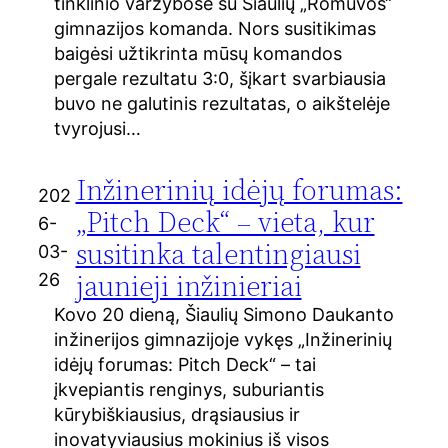
tinklinio varžybose su Šiaulių „Romuvos“
gimnazijos komanda. Nors susitikimas
baigėsi užtikrinta mūsų komandos
pergale rezultatu 3:0, šįkart svarbiausia
buvo ne galutinis rezultatas, o aikštelėje
tvyrojusi…
Inžinerinių idėjų forumas:
202
„Pitch Deck“ – vieta, kur
6-
susitinka talentingiausi
03-
jaunieji inžinieriai
26
Kovo 20 dieną, Šiaulių Simono Daukanto
inžinerijos gimnazijoje vykęs „Inžinerinių
idėjų forumas: Pitch Deck“ – tai
įkvepiantis renginys, suburiantis
kūrybiškiausius, drąsiausius ir
inovatyviausius mokinius iš visos