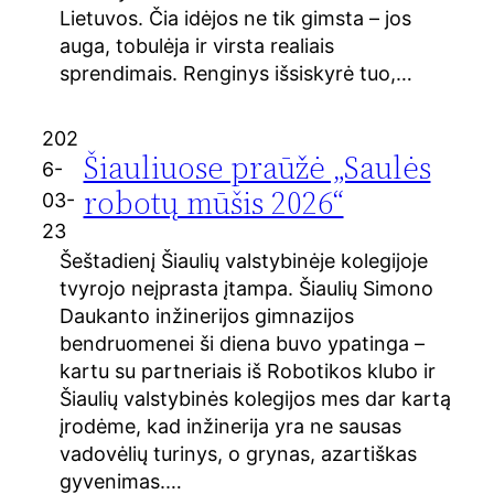
Lietuvos. Čia idėjos ne tik gimsta – jos
auga, tobulėja ir virsta realiais
sprendimais. Renginys išsiskyrė tuo,…
202
Šiauliuose praūžė „Saulės
6-
robotų mūšis 2026“
03-
23
Šeštadienį Šiaulių valstybinėje kolegijoje
tvyrojo neįprasta įtampa. Šiaulių Simono
Daukanto inžinerijos gimnazijos
bendruomenei ši diena buvo ypatinga –
kartu su partneriais iš Robotikos klubo ir
Šiaulių valstybinės kolegijos mes dar kartą
įrodėme, kad inžinerija yra ne sausas
vadovėlių turinys, o grynas, azartiškas
gyvenimas.…