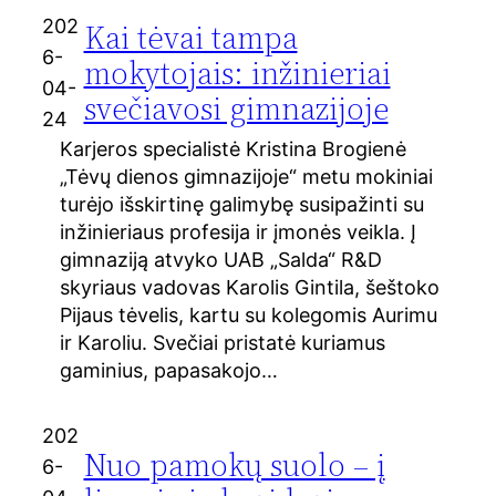
202
Kai tėvai tampa
6-
mokytojais: inžinieriai
04-
svečiavosi gimnazijoje
24
Karjeros specialistė Kristina Brogienė
„Tėvų dienos gimnazijoje“ metu mokiniai
turėjo išskirtinę galimybę susipažinti su
inžinieriaus profesija ir įmonės veikla. Į
gimnaziją atvyko UAB „Salda“ R&D
skyriaus vadovas Karolis Gintila, šeštoko
Pijaus tėvelis, kartu su kolegomis Aurimu
ir Karoliu. Svečiai pristatė kuriamus
gaminius, papasakojo…
202
Nuo pamokų suolo – į
6-