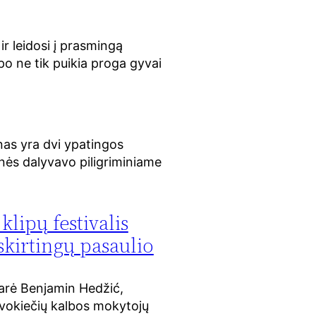
r leidosi į prasmingą
po ne tik puikia proga gyvai
lnas yra dvi ypatingos
kinės dalyvavo piligriminiame
lipų festivalis
 skirtingų pasaulio
tarė Benjamin Hedžić,
 vokiečių kalbos mokytojų