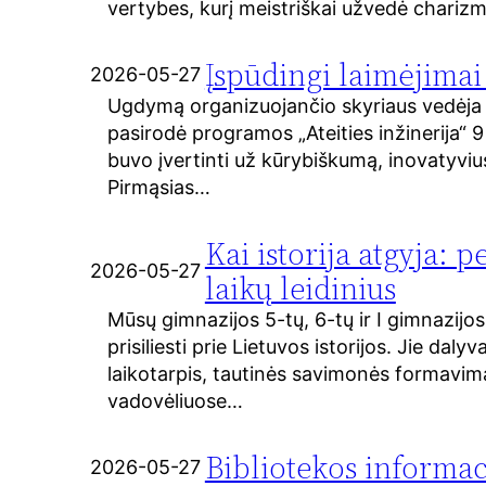
vertybes, kurį meistriškai užvedė chariz
Įspūdingi laimėjimai 
2026-05-27
Ugdymą organizuojančio skyriaus vedėja J
pasirodė programos „Ateities inžinerija“
buvo įvertinti už kūrybiškumą, inovatyviu
Pirmąsias…
Kai istorija atgyja: 
2026-05-27
laikų leidinius
Mūsų gimnazijos 5-tų, 6-tų ir I gimnazijos 
prisiliesti prie Lietuvos istorijos. Jie 
laikotarpis, tautinės savimonės formavima
vadovėliuose…
Bibliotekos informac
2026-05-27