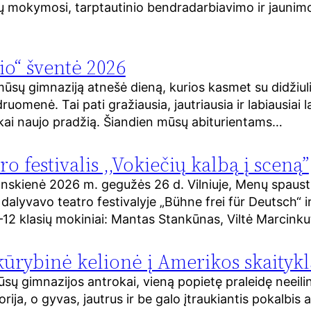
bų mokymosi, tarptautinio bendradarbiavimo ir jauni
o“ šventė 2026
mūsų gimnaziją atnešė dieną, kurios kasmet su didžiul
ruomenė. Tai pati gražiausia, jautriausia ir labiausiai
škai naujo pradžią. Šiandien mūsų abiturientams…
tro festivalis ,,Vokiečių kalbą į sceną”
anskienė 2026 m. gegužės 26 d. Vilniuje, Menų spaust
 dalyvavo teatro festivalyje „Bühne frei für Deutsch“ i
–12 klasių mokiniai: Mantas Stankūnas, Viltė Marcink
ūrybinė kelionė į Amerikos skaitykl
ūsų gimnazijos antrokai, vieną popietę praleidę neei
orija, o gyvas, jautrus ir be galo įtraukiantis pokalb