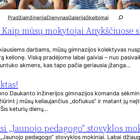
P
Pradžia
Inžinerija
Dienynas
Galerija
Skelbimai
a
! Kaip mūsų mokytojai Anykščiuose s
i
e
š
nkiausiems darbams, mūsų gimnazijos kolektyvas nus
k
rą kelionę. Viską pradėjome labai gaiviai – nuo pasiv
a
 Puntuko akmens, kas tapo pačia geriausia įžanga…
ktas!
ono Daukanto inžinerijos gimnazijos komanda sėkmin
žiūrint į mūsų keliaujančius „dofiukus“ ir matant jų neį
s. Šis keturių dienų…
si „Jaunojo pedagogo“ stovyklos mok
 „Jaunojo pedagogo“ stovyklos mokiniai. Labai džiaugi