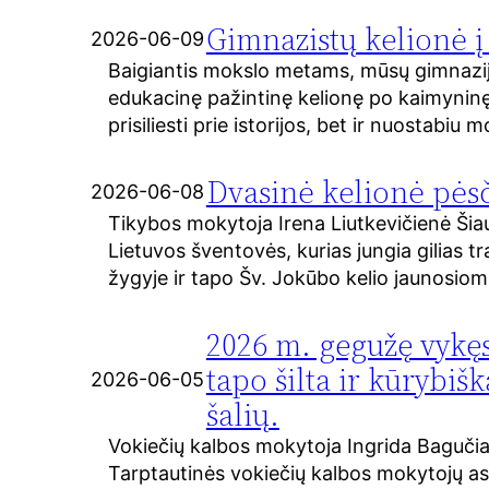
Gimnazistų kelionė į
2026-06-09
Baigiantis mokslo metams, mūsų gimnazijos
edukacinę pažintinę kelionę po kaimyninę 
prisiliesti prie istorijos, bet ir nuostab
Dvasinė kelionė pės
2026-06-08
Tikybos mokytoja Irena Liutkevičienė Šiaul
Lietuvos šventovės, kurias jungia gilias t
žygyje ir tapo Šv. Jokūbo kelio jaunosio
2026 m. gegužę vykęs 
tapo šilta ir kūrybiš
2026-06-05
šalių.
Vokiečių kalbos mokytoja Ingrida Bagučia
Tarptautinės vokiečių kalbos mokytojų as