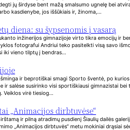
gti jų širdyse bent mažą smalsumo ugnelę bei atvirai
rbo kasdienybe, jos iššūkiais ir, žinoma,…
ų diena: su šypsenomis į vasarą
nto inžinerijos gimnazijoje virto tikra emocijų ir b
kyklos fotografui Andriui teko pasitelkti visą savo išm
 iki vieno tilptų į bendras…
ijoje
kšminga ir beprotiškai smagi Sporto šventė, po kurios 
 salėse susirinko visi sportiškiausi gimnazistai bei ti
. Veiklos virė tiesiog…
ai „Animacijos dirbtuvėse“
štamą ir pilną atradimų pusdienį Šiaulių dailės galeri
mimo „Animacijos dirbtuvės“ metu mokiniai drąsiai sėdo