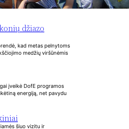
konių džiazo
prendė, kad metas pelnytoms
aikščiojimo medžių viršūnėmis
gai įveikė DofE programos
tikėtiną energiją, net pavydu
iniai
amės šiuo vizitu ir