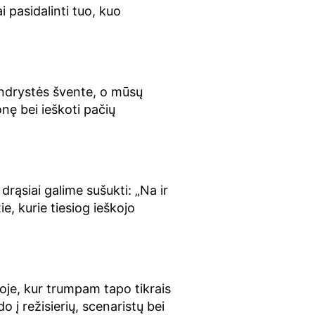
 pasidalinti tuo, kuo
endrystės švente, o mūsų
onę bei ieškoti pačių
drąsiai galime sušukti: „Na ir
e, kurie tiesiog ieškojo
joje, kur trumpam tapo tikrais
 į režisierių, scenaristų bei