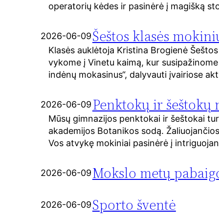
operatorių kėdes ir pasinėrė į magišką st
Šeštos klasės mokini
2026-06-09
Klasės auklėtoja Kristina Brogienė Šeštos
vykome į Vinetu kaimą, kur susipažinome 
indėnų mokasinus“, dalyvauti įvairiose a
Penktokų ir šeštokų 
2026-06-09
Mūsų gimnazijos penktokai ir šeštokai turėj
akademijos Botanikos sodą. Žaliuojančios
Vos atvykę mokiniai pasinėrė į intriguojan
Mokslo metų pabaigo
2026-06-09
Sporto šventė
2026-06-09