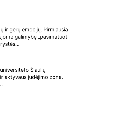
ų ir gerų emocijų. Pirmiausia
rėjome galimybę „pasimatuoti
drystės…
universiteto Šiaulių
ir aktyvaus judėjimo zona.
s…