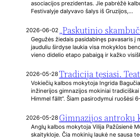
asociacijos prezidentas. Jie pabrėžė kal
Festivalyje dalyvavo šalys iš Gruzijos,…
„Paskutinio skambuči
2026-06-02
Gegužės žiedais pasidabinęs pavasaris į 
jauduliu širdyse laukia visa mokyklos bend
vieno didelio etapo pabaigą ir kažko visi
Tradicija tęsiasi. Tea
2026-05-28
Vokiečių kalbos mokytoja Ingrida Baguči
inžinerijos gimnazijos mokiniai tradiciškai
Himmel fällt“. Šiam pasirodymui ruošėsi 6
Gimnazijos antrokų k
2026-05-28
Anglų kalbos mokytoja Vilija Pažūsienė M
skaitykloje. Čia mokinių laukė ne sausa te