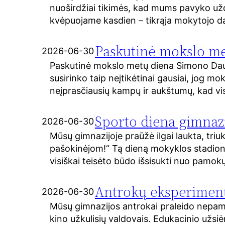
nuoširdžiai tikimės, kad mums pavyko užde
kvėpuojame kasdien – tikrąja mokytojo da
Paskutinė mokslo met
2026-06-30
Paskutinė mokslo metų diena Simono Dauka
susirinko taip neįtikėtinai gausiai, jog mo
neįprasčiausių kampų ir aukštumų, kad visi
Sporto diena gimnaz
2026-06-30
Mūsų gimnazijoje praūžė ilgai laukta, triu
pašokinėjom!“ Tą dieną mokyklos stadione ir
visiškai teisėto būdo išsisukti nuo pamokų
Antrokų eksperiment
2026-06-30
Mūsų gimnazijos antrokai praleido nepamir
kino užkulisių valdovais. Edukacinio užsiė