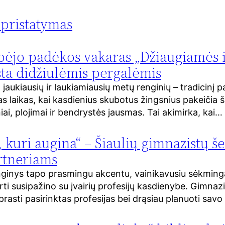
 pristatymas
ėjo padėkos vakaras „Džiaugiamės i
rsta didžiulėmis pergalėmis
jaukiausių ir laukiamiausių metų renginių – tradicinį
gas laikas, kai kasdienius skubotus žingsnius pakeičia 
i, plojimai ir bendrystės jausmas. Tai akimirka, kai…
 kuri augina“ – Šiaulių gimnazistų še
rtneriams
enginys tapo prasmingu akcentu, vainikavusiu sėkming
rti susipažino su įvairių profesijų kasdienybe. Gimnazist
prasti pasirinktas profesijas bei drąsiau planuoti savo