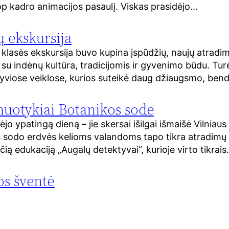
op kadro animacijos pasaulį. Viskas prasidėjo…
ų ekskursija
 klasės ekskursija buvo kupina įspūdžių, naujų atradim
su indėnų kultūra, tradicijomis ir gyvenimo būdu. Tu
ktyviose veiklose, kurios suteikė daug džiaugsmo, ben
nuotykiai Botanikos sode
o ypatingą dieną – jie skersai išilgai išmaišė Vilniaus 
 sodo erdvės kelioms valandoms tapo tikra atradimų 
čią edukaciją „Augalų detektyvai“, kurioje virto tikrai
s šventė