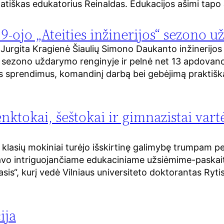
matiškas edukatorius Reinaldas. Edukacijos ašimi tap
9-ojo „Ateities inžinerijos“ sezono 
urgita Kragienė Šiaulių Simono Daukanto inžinerijos 
 9 sezono uždarymo renginyje ir pelnė net 13 apdovan
s sprendimus, komandinį darbą bei gebėjimą praktiškai 
penktokai, šeštokai ir gimnazistai va
klasių mokiniai turėjo išskirtinę galimybę trumpam persi
dalyvavo intriguojančiame edukaciniame užsiėmime-pask
sis“, kurį vedė Vilniaus universiteto doktorantas Ryti
ija