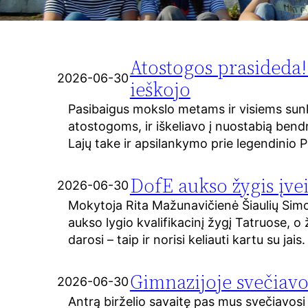
Atostogos prasideda
2026-06-30
ieškojo
Pasibaigus mokslo metams ir visiems su
atostogoms, ir iškeliavo į nuostabią bend
Lajų take ir apsilankymo prie legendinio
DofE aukso žygis įvei
2026-06-30
Mokytoja Rita Mažunavičienė Šiaulių Sim
aukso lygio kvalifikacinį žygį Tatruose, o 
darosi – taip ir norisi keliauti kartu su jai
Gimnazijoje svečiavo
2026-06-30
Antrą birželio savaitę pas mus svečiavosi