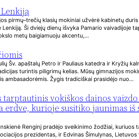
 Lenkiją
 pirmų–trečių klasių mokiniai užvėrė kabinetų duris i
Lenkiją. Ši dviejų dienų išvyka Pamario vaivadijoje ta
iu mokslo metų baigiamuoju akcentu,…
čiomis
ių Šv. apaštalų Petro ir Pauliaus katedra ir Kryžių ka
radicijas turintis piligrimų kelias. Mūsų gimnazijos mo
mis ambasadorėmis. Žygis tradiciškai prasidėjo nuo…
tarptautinis vokiškos dainos vaizdo k
ka erdve, kurioje susitiko jaunimas iš
nskienė Renginį pradėjo sveikinimo žodžiai, kuriuos 
ociacijos prezidentas, ir Edvinas Šimulynas, Lietuvos