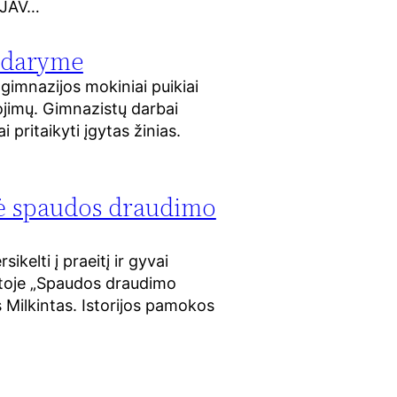
o JAV…
uždaryme
gimnazijos mokiniai puikiai
ojimų. Gimnazistų darbai
pritaikyti įgytas žinias.
rtė spaudos draudimo
kelti į praeitį ir gyvai
aitoje „Spaudos draudimo
s Milkintas. Istorijos pamokos