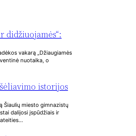
r didžiuojamės“:
 padėkos vakarą „Džiaugiamės
šventinė nuotaika, o
šėliavimo istorijos
ą Šiaulių miesto gimnazistų
ai dalijosi įspūdžiais ir
 ateities…