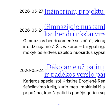
Inžinerinių projektų
2026-05-27
Gimnazijoje nuskamb
2026-05-24
kai bendri tikslai vi
Gimnazijos bendruomenė susibūrė į vieną 
ir didžiuojamės“. Šis vakaras – tai ypatin
mokyklos erdves užpildo nuoširdūs šypsnia
„Dėkojame už patirtį,
2026-05-24
ir padėkos verslo pa
Karjeros specialistė Kristina Brogienė R
šešėliavimo kelią, kurio metu mokiniai iš a
pripažino, kad ši patirtis padėjo geriau su