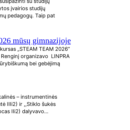
usipažinti su studijų
os įvairios studijų
imų pedagogų. Taip pat
026 mūsų gimnazijoje
 konkursas „STEAM TEAM 2026“
. Renginį organizavo LINPRA
 kūrybiškumą bei gebėjimą
alinės – instrumentinės
IIIi2) ir ,,Stiklo šukės
Jocas IIi2) dalyvavo…