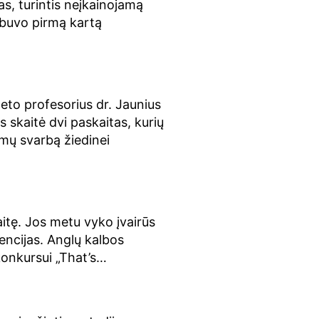
s, turintis neįkainojamą
 buvo pirmą kartą
teto profesorius dr. Jaunius
 skaitė dvi paskaitas, kurių
mų svarbą žiedinei
itę. Jos metu vyko įvairūs
tencijas. Anglų kalbos
konkursui „That’s…