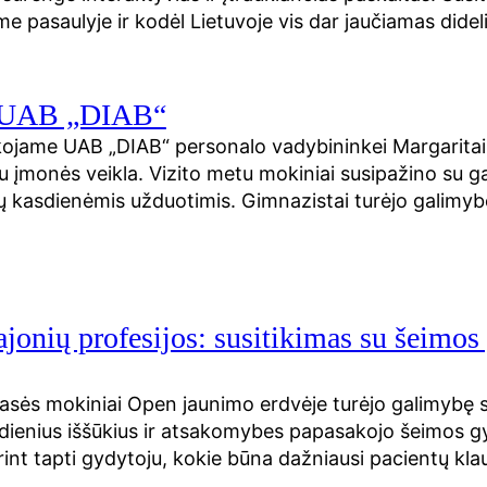
ame pasaulyje ir kodėl Lietuvoje vis dar jaučiamas didel
ė UAB „DIAB“
kojame UAB „DIAB“ personalo vadybininkei Margaritai I
 su įmonės veikla. Vizito metu mokiniai susipažino su
ų kasdienėmis užduotimis. Gimnazistai turėjo galimybę
jonių profesijos: susitikimas su šeimo
klasės mokiniai Open jaunimo erdvėje turėjo galimybę 
sdienius iššūkius ir atsakomybes papasakojo šeimos g
orint tapti gydytoju, kokie būna dažniausi pacientų kl