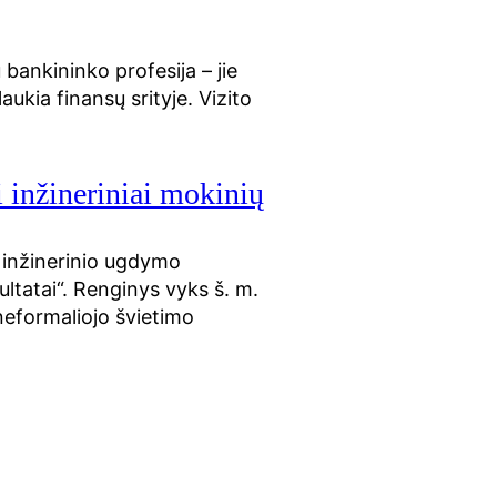
 bankininko profesija – jie
aukia finansų srityje. Vizito
 inžineriniai mokinių
e inžinerinio ugdymo
ultatai“. Renginys vyks š. m.
neformaliojo švietimo