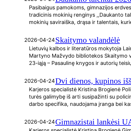
Pasibaigus pamokoms, gimnazijos erdves 
tradicinis mokinių renginys ,,Daukanto tal
mokinių saviraiška, drąsa ir talentais, k
Skaitymo valandėlė
2026-04-24
Lietuvių kalbos ir literatūros mokytoja La
Martyno Mažvydo bibliotekos Skaitymo vala
23-iąją – Pasaulinę knygos ir autorių teisi
Dvi dienos, kupinos išš
2026-04-24
Karjeros specialistė Kristina Brogienė Pol
turės galimybę iš arti susipažinti su poli
darbo specifika, naudojama įranga bei kasd
Gimnazistai lankėsi UA
2026-04-24
Karjeros specialistė Kristina Brogienė Gim