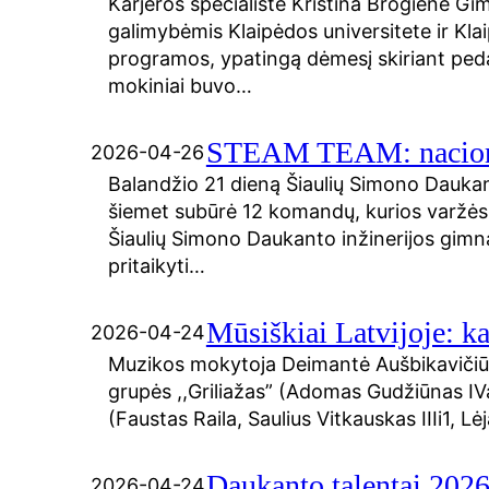
Karjeros specialistė Kristina Brogienė Gim
galimybėmis Klaipėdos universitete ir Klai
programos, ypatingą dėmesį skiriant ped
mokiniai buvo…
STEAM TEAM: nacional
2026-04-26
Balandžio 21 dieną Šiaulių Simono Dauka
šiemet subūrė 12 komandų, kurios varžė
Šiaulių Simono Daukanto inžinerijos gimna
pritaikyti…
Mūsiškiai Latvijoje: ka
2026-04-24
Muzikos mokytoja Deimantė Aušbikavičiūtė
grupės ,,Griliažas” (Adomas Gudžiūnas IVa
(Faustas Raila, Saulius Vitkauskas IIIi1, L
Daukanto talentai 202
2026-04-24