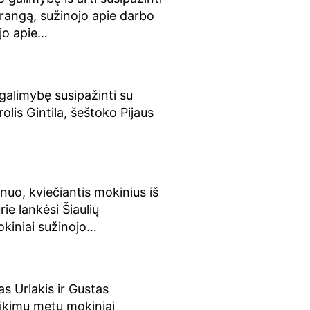
rangą, sužinojo apie darbo
jo apie…
 galimybę susipažinti su
olis Gintila, šeštoko Pijaus
nuo, kviečiantis mokinius iš
rie lankėsi Šiaulių
mokiniai sužinojo…
as Urlakis ir Gustas
tikimų metu mokiniai