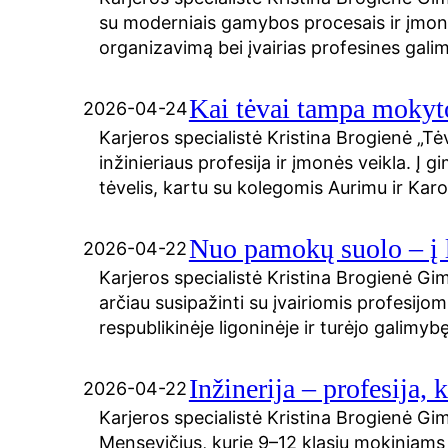
su moderniais gamybos procesais ir įmonė
organizavimą bei įvairias profesines ga
Kai tėvai tampa mokytoj
2026-04-24
Karjeros specialistė Kristina Brogienė „Tė
inžinieriaus profesija ir įmonės veikla. Į
tėvelis, kartu su kolegomis Aurimu ir Kar
Nuo pamokų suolo – į l
2026-04-22
Karjeros specialistė Kristina Brogienė Gim
arčiau susipažinti su įvairiomis profesijomi
respublikinėje ligoninėje ir turėjo galimy
Inžinerija – profesija, k
2026-04-22
Karjeros specialistė Kristina Brogienė Gimn
Mensevičius, kurie 9–12 klasių mokiniams 