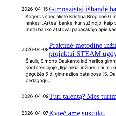
Gimnazistai išbandė ba
2026-04-15
Karjeros specialistė Kristina Brogienė Gimn
lankėsi „Artea“ banke, kur sužinojo, kaip v
metu banko atstovai papasakojo apie ka
Praktinė-metodinė inži
2026-04-09
projektai STEAM ugdyme
Šiaulių Simono Daukanto inžinerijos gimna
konferencijoje „Ilgalaikiai inžineriniai m
gegužės 5 d. gimnazijos patalpose (S. Da
pedagogų,…
Turi talentą? Mes turim
2026-04-09
Kviečiame susitikti
2026-04-07