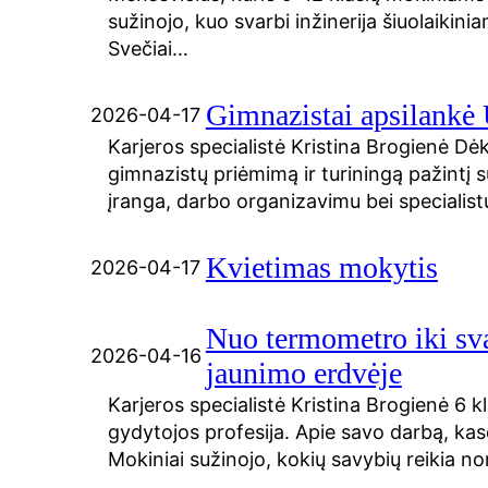
sužinojo, kuo svarbi inžinerija šiuolaikini
Svečiai…
Gimnazistai apsilank
2026-04-17
Karjeros specialistė Kristina Brogienė Dė
gimnazistų priėmimą ir turiningą pažintį
įranga, darbo organizavimu bei specialist
Kvietimas mokytis
2026-04-17
Nuo termometro iki sva
2026-04-16
jaunimo erdvėje
Karjeros specialistė Kristina Brogienė 6 
gydytojos profesija. Apie savo darbą, ka
Mokiniai sužinojo, kokių savybių reikia n