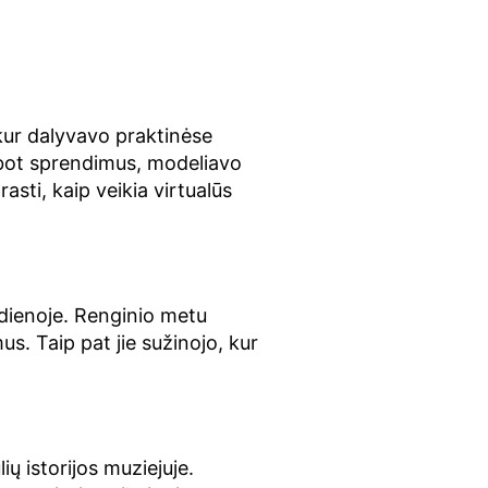
, kur dalyvavo praktinėse
tbot sprendimus, modeliavo
sti, kaip veikia virtualūs
 dienoje. Renginio metu
s. Taip pat jie sužinojo, kur
…
ų istorijos muziejuje.