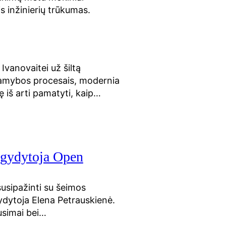
is inžinierių trūkumas.
vanovaitei už šiltą
 gamybos procesais, modernia
 iš arti pamatyti, kaip…
s gydytoja Open
susipažinti su šeimos
ydytoja Elena Petrauskienė.
ausimai bei…