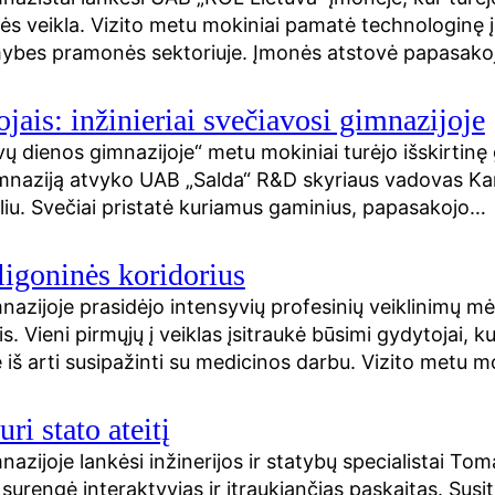
s veikla. Vizito metu mokiniai pamatė technologinę į
limybes pramonės sektoriuje. Įmonės atstovė papasako
ais: inžinieriai svečiavosi gimnazijoje
vų dienos gimnazijoje“ metu mokiniai turėjo išskirtinę
 gimnaziją atvyko UAB „Salda“ R&D skyriaus vadovas Kar
oliu. Svečiai pristatė kuriamus gaminius, papasakojo…
igoninės koridorius
nazijoje prasidėjo intensyvių profesinių veiklinimų mė
s. Vieni pirmųjų į veiklas įsitraukė būsimi gydytojai, ku
bę iš arti susipažinti su medicinos darbu. Vizito metu 
uri stato ateitį
azijoje lankėsi inžinerijos ir statybų specialistai Tom
surengė interaktyvias ir įtraukiančias paskaitas. Susi