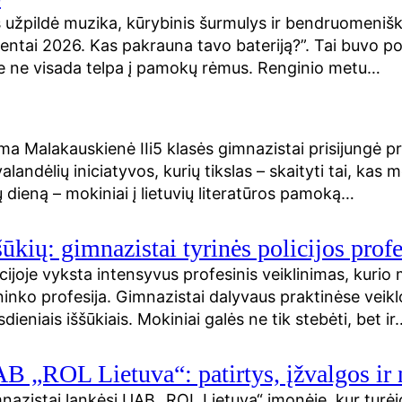
užpildė muzika, kūrybinis šurmulys ir bendruomenišk
entai 2026. Kas pakrauna tavo bateriją?”. Tai buvo pop
urie ne visada telpa į pamokų rėmus. Renginio metu…
ima Malakauskienė IIi5 klasės gimnazistai prisijungė p
ndėlių iniciatyvos, kurių tikslas – skaityti tai, kas
ų dieną – mokiniai į lietuvių literatūros pamoką…
ūkių: gimnazistai tyrinės policijos profe
icijoje vyksta intensyvus profesinis veiklinimas, kurio
cininko profesija. Gimnazistai dalyvaus praktinėse veik
ieniais iššūkiais. Mokiniai galės ne tik stebėti, bet ir
B „ROL Lietuva“: patirtys, įžvalgos ir 
nazistai lankėsi UAB „ROL Lietuva“ įmonėje, kur turėjo