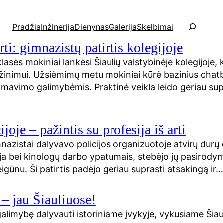
P
Pradžia
Inžinerija
Dienynas
Galerija
Skelbimai
a
i
arti: gimnazistų patirtis kolegijoje
e
klasės mokiniai lankėsi Šiaulių valstybinėje kolegijoje
š
 pažinimui. Užsiėmimų metu mokiniai kūrė bazinius cha
k
mavimo galimybėmis. Praktinė veikla leido geriau supra
a
joje – pažintis su profesija iš arti
mnazistai dalyvavo policijos organizuotoje atvirų durų
ja bei kinologų darbo ypatumais, stebėjo jų pasirodymu
reigūnu. Ši patirtis padėjo geriau suprasti atsakingą ir
 – jau Šiauliuose!
alimybę dalyvauti istoriniame įvykyje, vykusiame Šiauli