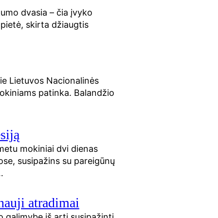
umo dvasia – čia įvyko
ietė, skirta džiaugtis
rie Lietuvos Nacionalinės
 mokiniams patinka. Balandžio
siją
 metu mokiniai dvi dienas
lose, susipažins su pareigūnų
…
nauji atradimai
 galimybę iš arti susipažinti