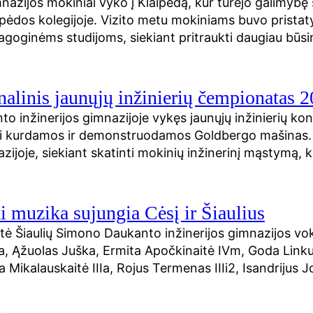
nazijos mokiniai vyko į Klaipėdą, kur turėjo galimybę s
pėdos kolegijoje. Vizito metu mokiniams buvo pristatyt
agoginėms studijoms, siekiant pritraukti daugiau būs
inis jaunųjų inžinierių čempionatas 2
nto inžinerijos gimnazijoje vykęs jaunųjų inžinierių
si kurdamos ir demonstruodamos Goldbergo mašinas
zijoje, siekiant skatinti mokinių inžinerinį mąstymą,
i muzika sujungia Cėsį ir Šiaulius
 Šiaulių Simono Daukanto inžinerijos gimnazijos vok
, Ąžuolas Juška, Ermita Apočkinaitė IVm, Goda Linkutė 
ėja Mikalauskaitė IIIa, Rojus Termenas IIIi2, Isandrijus 
6