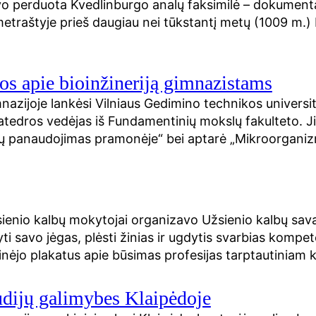
o perduota Kvedlinburgo analų faksimilė – dokumenta
metraštyje prieš daugiau nei tūkstantį metų (1009 m.)
os apie bioinžineriją gimnazistams
mnazijoje lankėsi Vilniaus Gedimino technikos universi
atedros vedėjas iš Fundamentinių mokslų fakulteto. Jis
 jų panaudojimas pramonėje“ bei aptarė „Mikroorganiz
enio kalbų mokytojai organizavo Užsienio kalbų sava
yti savo jėgas, plėsti žinias ir ugdytis svarbias kompe
inėjo plakatus apie būsimas profesijas tarptautiniam 
udijų galimybes Klaipėdoje