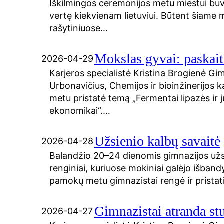
Iškilmingos ceremonijos metu miestui buv
vertę kiekvienam lietuviui. Būtent šiame 
rašytiniuose…
Mokslas gyvai: paskait
2026-04-29
Karjeros specialistė Kristina Brogienė Gi
Urbonavičius, Chemijos ir bioinžinerijos k
metu pristatė temą „Fermentai lipazės ir
ekonomikai“.…
Užsienio kalbų savaitė
2026-04-28
Balandžio 20–24 dienomis gimnazijos užsi
renginiai, kuriuose mokiniai galėjo išband
pamokų metu gimnazistai rengė ir pristat
Gimnazistai atranda st
2026-04-27