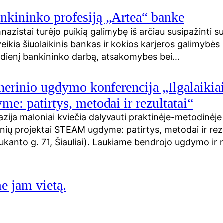
nkininko profesiją „Artea“ banke
azistai turėjo puikią galimybę iš arčiau susipažinti su
eikia šiuolaikinis bankas ir kokios karjeros galimybės l
sdienį bankininko darbą, atsakomybes bei…
nerinio ugdymo konferencija „Ilgalaikiai
: patirtys, metodai ir rezultatai“
zija maloniai kviečia dalyvauti praktinėje-metodinėj
okinių projektai STEAM ugdyme: patirtys, metodai ir rez
ukanto g. 71, Šiauliai). Laukiame bendrojo ugdymo ir 
e jam vietą.