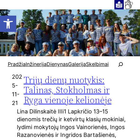
Open toolbar
P
Pradžia
Inžinerija
Dienynas
Galerija
Skelbimai
a
i
202
Trijų dienų nuotykis:
e
5-
Talinas, Stokholmas ir
š
11-
Ryga vienoje kelionėje
k
21
a
Lina Dilinskaitė IIIi1 Lapkričio 13–15
dienomis trečių ir ketvirtų klasių mokiniai,
lydimi mokytojų Ingos Vainorienės, Ingos
Razanovienės ir Ingridos Bartašienės,