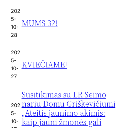
202
5-
MUMS 32!
10-
28
202
5-
KVIEČIAME!
10-
27
Susitikimas su LR Seimo
nariu Domu Griškevičiumi
202
„Ateitis jaunimo akimis:
5-
kaip jauni žmonės gali
10-