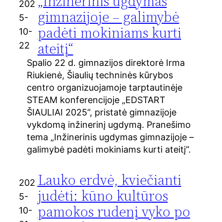
„Inžinerinis ugdymas
202
gimnazijoje – galimybė
5-
padėti mokiniams kurti
10-
ateitį“
22
Spalio 22 d. gimnazijos direktorė Irma
Riukienė, Šiaulių techninės kūrybos
centro organizuojamoje tarptautinėje
STEAM konferencijoje „EDSTART
ŠIAULIAI 2025“, pristatė gimnazijoje
vykdomą inžinerinį ugdymą. Pranešimo
tema „Inžinerinis ugdymas gimnazijoje –
galimybė padėti mokiniams kurti ateitį“.
Lauko erdvė, kviečianti
202
judėti: kūno kultūros
5-
pamokos rudenį vyko po
10-