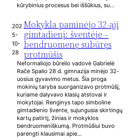
kūrybinius procesus bei iššūkius, su…
Mokykla paminėjo 32-ąjį
202
gimtadienį: šventėje –
5-
bendruomenę subūręs
10-
protmūšis
28
Neformaliojo būrelio vadovė Gabrielė
Račė Spalio 28 d. gimnazija minėjo 32-
uosius gyvavimo metus. Šia proga
mokinių taryba suorganizavo protmūšį,
kuriame dalyvavo klasių atstovai ir
mokytojai. Renginys tapo simboline
gimtadienio švente, sujungusia skirtingų
kartų patirtį, žinias ir mokyklos
bendruomeniškumą. Protmūšiui buvo
parengti klausimai apie…