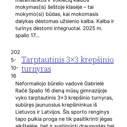
mokymas(is) šeštoje klasėje – tai
mokymo(si) būdas, kai mokomasis
dalykas dėstomas užsienio kalba. Kalba ir
turinys dėstomi integruotai. 2025 m.
spalio 17…
202
Tarptautinis 3×3 krepšinio
5-
turnyras
10-
16
Neformaliojo būrelio vadovė Gabrielė
Račė Spalio 16 dieną mūsų gimnazijoje
vyko tarptautinis 3×3 krepšinio turnyras,
subūręs jaunuosius krepšininkus iš
Lietuvos ir Latvijos. Šis sporto renginys
tapo puikia proga ne tik pasitikrinti jėgas
aikštelėje, bet ir sustiprinti draugystės bei