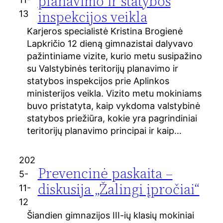
planavimo ir statybos
inspekcijos veikla
13
Karjeros specialistė Kristina Brogienė
Lapkričio 12 dieną gimnazistai dalyvavo
pažintiniame vizite, kurio metu susipažino
su Valstybinės teritorijų planavimo ir
statybos inspekcijos prie Aplinkos
ministerijos veikla. Vizito metu mokiniams
buvo pristatyta, kaip vykdoma valstybinė
statybos priežiūra, kokie yra pagrindiniai
teritorijų planavimo principai ir kaip…
202
Prevencinė paskaita –
5-
diskusija „Žalingi įpročiai“
11-
12
Šiandien gimnazijos III-ių klasių mokiniai