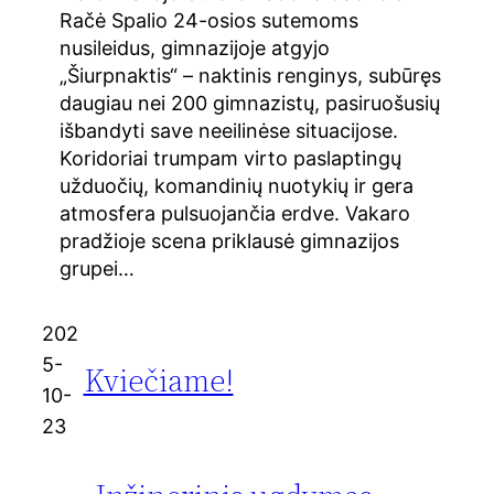
Račė Spalio 24-osios sutemoms
nusileidus, gimnazijoje atgyjo
„Šiurpnaktis“ – naktinis renginys, subūręs
daugiau nei 200 gimnazistų, pasiruošusių
išbandyti save neeilinėse situacijose.
Koridoriai trumpam virto paslaptingų
užduočių, komandinių nuotykių ir gera
atmosfera pulsuojančia erdve. Vakaro
pradžioje scena priklausė gimnazijos
grupei…
202
5-
Kviečiame!
10-
23