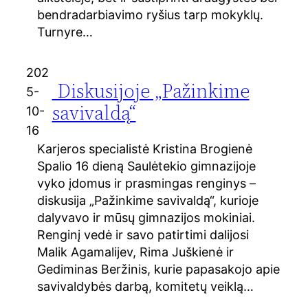
bendradarbiavimo ryšius tarp mokyklų.
Turnyre…
202
Diskusijoje „Pažinkime
5-
savivaldą“
10-
16
Karjeros specialistė Kristina Brogienė
Spalio 16 dieną Saulėtekio gimnazijoje
vyko įdomus ir prasmingas renginys –
diskusija „Pažinkime savivaldą“, kurioje
dalyvavo ir mūsų gimnazijos mokiniai.
Renginį vedė ir savo patirtimi dalijosi
Malik Agamalijev, Rima Juškienė ir
Gediminas Beržinis, kurie papasakojo apie
savivaldybės darbą, komitetų veiklą…