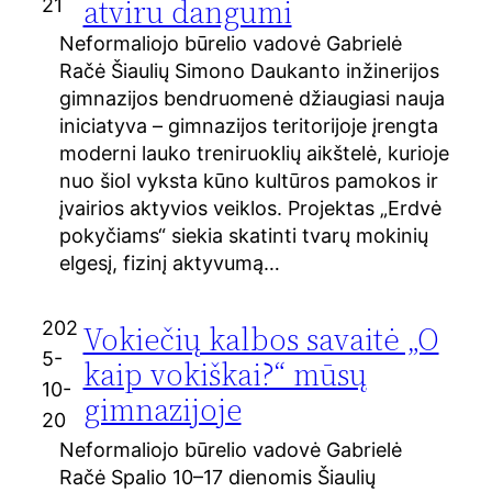
atviru dangumi
21
Neformaliojo būrelio vadovė Gabrielė
Račė Šiaulių Simono Daukanto inžinerijos
gimnazijos bendruomenė džiaugiasi nauja
iniciatyva – gimnazijos teritorijoje įrengta
moderni lauko treniruoklių aikštelė, kurioje
nuo šiol vyksta kūno kultūros pamokos ir
įvairios aktyvios veiklos. Projektas „Erdvė
pokyčiams“ siekia skatinti tvarų mokinių
elgesį, fizinį aktyvumą…
202
Vokiečių kalbos savaitė „O
5-
kaip vokiškai?“ mūsų
10-
gimnazijoje
20
Neformaliojo būrelio vadovė Gabrielė
Račė Spalio 10–17 dienomis Šiaulių