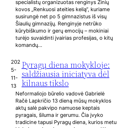
specialistų organizuotas renginys Žinių
kovos „Renkuosi ateities kelią“, kuriame
susirungė net po 5 gimnazistus iš visų
Šiaulių gimnazijų. Renginyje netrūko
kūrybiškumo ir gerų emocijų – mokiniai
turėjo suvaidinti įvairias profesijas, o kitų
komandų…
202
Pyragų diena mokykloje:
5-
saldžiausia iniciatyva dėl
11-
kilnaus tikslo
13
Neformaliojo būrelio vadovė Gabrielė
Račė Lapkričio 13 dieną mūsų mokyklos
aktų salė pakvipo namuose keptais
pyragais, šiluma ir gerumu. Čia įvyko
tradicine tapusi Pyragų diena, kurios metu