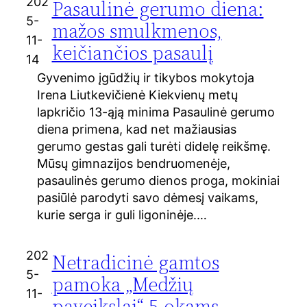
202
Pasaulinė gerumo diena:
5-
mažos smulkmenos,
11-
keičiančios pasaulį
14
Gyvenimo įgūdžių ir tikybos mokytoja
Irena Liutkevičienė Kiekvienų metų
lapkričio 13-ąją minima Pasaulinė gerumo
diena primena, kad net mažiausias
gerumo gestas gali turėti didelę reikšmę.
Mūsų gimnazijos bendruomenėje,
pasaulinės gerumo dienos proga, mokiniai
pasiūlė parodyti savo dėmesį vaikams,
kurie serga ir guli ligoninėje.…
202
Netradicinė gamtos
5-
pamoka „Medžių
11-
paveikslai“ 5-okams