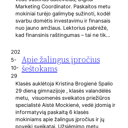
Marketing Coordinator. Paskaitos metu
mokiniai turėjo galimybę sužinoti, kodėl
svarbu domėtis investavimu ir finansais
nuo jauno amžiaus. Lektorius pabrėžė,
kad finansinis raštingumas – tai ne tik…
202
Apie žalingus įpročius
5-
šeštokams
10-
29
Klasės auklėtoja Kristina Brogienė Spalio
29 dieną gimnazijoje , klasės valandėlės
metu, visuomenės sveikatos priežiūros
specialistė Aistė Mockienė, vedė įdomią ir
informatyvią paskaitą 6 klasės
mokiniams apie žalingus įpročius ir jų
poveikį sveikatai. Užsiėmimo metu