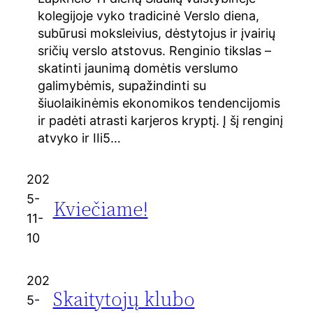
kolegijoje vyko tradicinė Verslo diena,
subūrusi moksleivius, dėstytojus ir įvairių
sričių verslo atstovus. Renginio tikslas –
skatinti jaunimą domėtis verslumo
galimybėmis, supažindinti su
šiuolaikinėmis ekonomikos tendencijomis
ir padėti atrasti karjeros kryptį. Į šį renginį
atvyko ir IIi5…
202
5-
Kviečiame!
11-
10
202
Skaitytojų klubo
5-