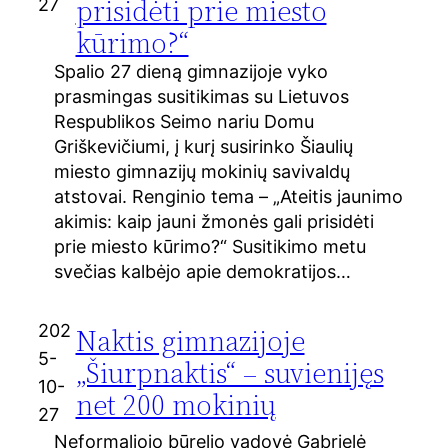
prisidėti prie miesto
27
kūrimo?“
Spalio 27 dieną gimnazijoje vyko
prasmingas susitikimas su Lietuvos
Respublikos Seimo nariu Domu
Griškevičiumi, į kurį susirinko Šiaulių
miesto gimnazijų mokinių savivaldų
atstovai. Renginio tema – „Ateitis jaunimo
akimis: kaip jauni žmonės gali prisidėti
prie miesto kūrimo?“ Susitikimo metu
svečias kalbėjo apie demokratijos…
202
Naktis gimnazijoje
5-
„Šiurpnaktis“ – suvienijęs
10-
net 200 mokinių
27
Neformaliojo būrelio vadovė Gabrielė