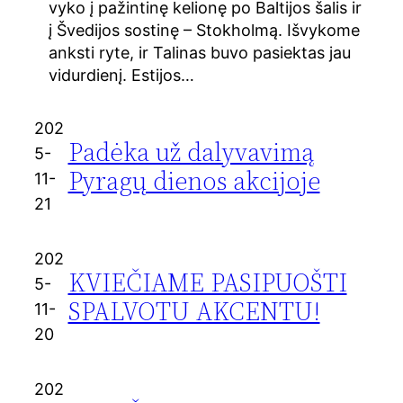
vyko į pažintinę kelionę po Baltijos šalis ir
į Švedijos sostinę – Stokholmą. Išvykome
anksti ryte, ir Talinas buvo pasiektas jau
vidurdienį. Estijos…
202
Padėka už dalyvavimą
5-
Pyragų dienos akcijoje
11-
21
202
KVIEČIAME PASIPUOŠTI
5-
SPALVOTU AKCENTU!
11-
20
202