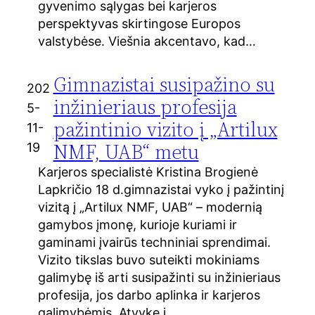
gyvenimo sąlygas bei karjeros
perspektyvas skirtingose Europos
valstybėse. Viešnia akcentavo, kad…
Gimnazistai susipažino su
202
inžinieriaus profesija
5-
pažintinio vizito į „Artilux
11-
NMF, UAB“ metu
19
Karjeros specialistė Kristina Brogienė
Lapkričio 18 d.gimnazistai vyko į pažintinį
vizitą į „Artilux NMF, UAB“ – modernią
gamybos įmonę, kurioje kuriami ir
gaminami įvairūs techniniai sprendimai.
Vizito tikslas buvo suteikti mokiniams
galimybę iš arti susipažinti su inžinieriaus
profesija, jos darbo aplinka ir karjeros
galimybėmis. Atvykę į…