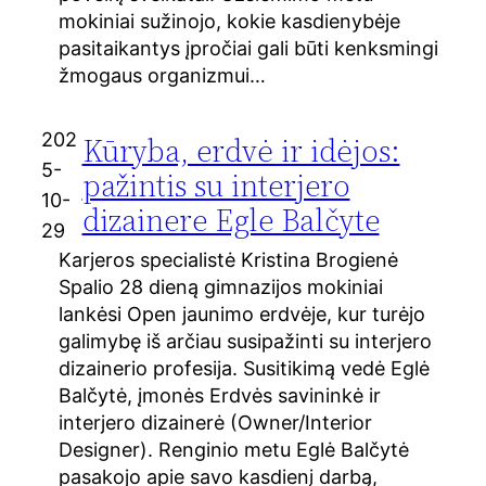
mokiniai sužinojo, kokie kasdienybėje
pasitaikantys įpročiai gali būti kenksmingi
žmogaus organizmui…
202
Kūryba, erdvė ir idėjos:
5-
pažintis su interjero
10-
dizainere Egle Balčyte
29
Karjeros specialistė Kristina Brogienė
Spalio 28 dieną gimnazijos mokiniai
lankėsi Open jaunimo erdvėje, kur turėjo
galimybę iš arčiau susipažinti su interjero
dizainerio profesija. Susitikimą vedė Eglė
Balčytė, įmonės Erdvės savininkė ir
interjero dizainerė (Owner/Interior
Designer). Renginio metu Eglė Balčytė
pasakojo apie savo kasdienį darbą,