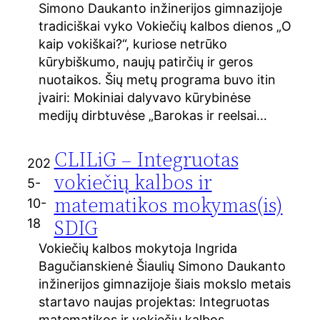
Simono Daukanto inžinerijos gimnazijoje
tradiciškai vyko Vokiečių kalbos dienos „O
kaip vokiškai?“, kuriose netrūko
kūrybiškumo, naujų patirčių ir geros
nuotaikos. Šių metų programa buvo itin
įvairi: Mokiniai dalyvavo kūrybinėse
medijų dirbtuvėse „Barokas ir reelsai…
CLILiG – Integruotas
202
vokiečių kalbos ir
5-
matematikos mokymas(is)
10-
SDIG
18
Vokiečių kalbos mokytoja Ingrida
Bagučianskienė Šiaulių Simono Daukanto
inžinerijos gimnazijoje šiais mokslo metais
startavo naujas projektas: Integruotas
matematikos ir vokiečių kalbos