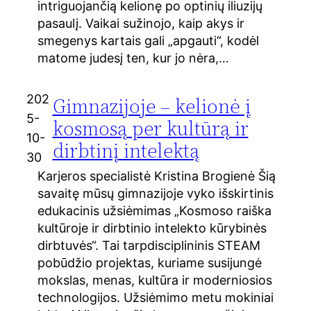
intriguojančią kelionę po optinių iliuzijų
pasaulį. Vaikai sužinojo, kaip akys ir
smegenys kartais gali „apgauti“, kodėl
matome judesį ten, kur jo nėra,…
202
Gimnazijoje – kelionė į
5-
kosmosą per kultūrą ir
10-
dirbtinį intelektą
30
Karjeros specialistė Kristina Brogienė Šią
savaitę mūsų gimnazijoje vyko išskirtinis
edukacinis užsiėmimas „Kosmoso raiška
kultūroje ir dirbtinio intelekto kūrybinės
dirbtuvės“. Tai tarpdisciplininis STEAM
pobūdžio projektas, kuriame susijungė
mokslas, menas, kultūra ir moderniosios
technologijos. Užsiėmimo metu mokiniai