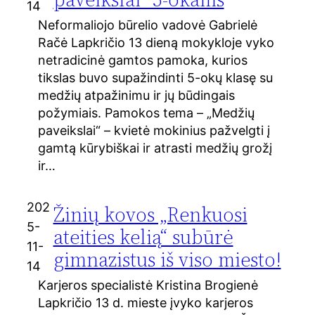
14
Neformaliojo būrelio vadovė Gabrielė
Račė Lapkričio 13 dieną mokykloje vyko
netradicinė gamtos pamoka, kurios
tikslas buvo supažindinti 5-okų klasę su
medžių atpažinimu ir jų būdingais
požymiais. Pamokos tema – „Medžių
paveikslai“ – kvietė mokinius pažvelgti į
gamtą kūrybiškai ir atrasti medžių grožį
ir…
202
Žinių kovos „Renkuosi
5-
ateities kelią“ subūrė
11-
gimnazistus iš viso miesto!
14
Karjeros specialistė Kristina Brogienė
Lapkričio 13 d. mieste įvyko karjeros