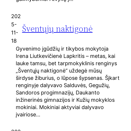
202
5-
Šventųjų naktigonė
11-
18
Gyvenimo įgūdžių ir tikybos mokytoja
Irena Liutkevičienė Lapkritis – metas, kai
lauke tamsu, bet tarpmokyklinis renginys
„Šventųjų naktigonė“ uždegė mūsų
širdyse žiburius, o lūpose šypsenas. Šįkart
renginyje dalyvavo Salduvės, Gegužių,
Sandoros progimnazijų, Daukanto
inžinerinės gimnazijos ir Kužių mokyklos
mokiniai. Mokiniai aktyviai dalyvavo
įvairiose…