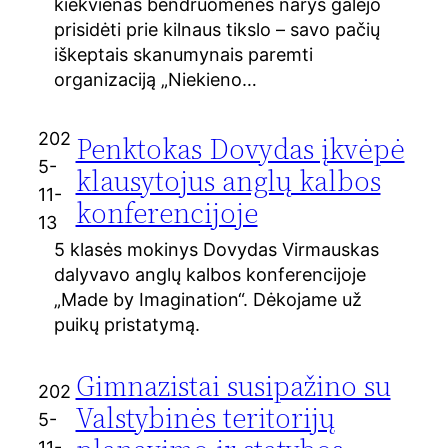
kiekvienas bendruomenės narys galėjo
prisidėti prie kilnaus tikslo – savo pačių
iškeptais skanumynais paremti
organizaciją „Niekieno…
202
Penktokas Dovydas įkvėpė
5-
klausytojus anglų kalbos
11-
konferencijoje
13
5 klasės mokinys Dovydas Virmauskas
dalyvavo anglų kalbos konferencijoje
„Made by Imagination“. Dėkojame už
puikų pristatymą.
Gimnazistai susipažino su
202
Valstybinės teritorijų
5-
11-