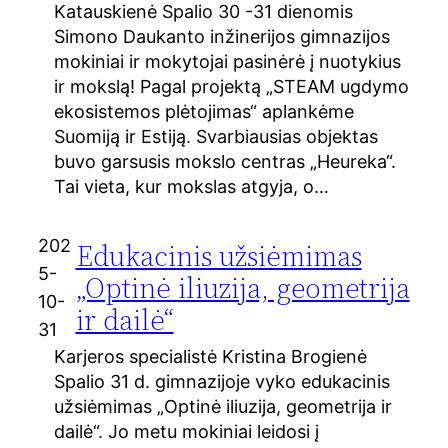
Katauskienė Spalio 30 -31 dienomis
Simono Daukanto inžinerijos gimnazijos
mokiniai ir mokytojai pasinėrė į nuotykius
ir mokslą! Pagal projektą „STEAM ugdymo
ekosistemos plėtojimas“ aplankėme
Suomiją ir Estiją. Svarbiausias objektas
buvo garsusis mokslo centras „Heureka“.
Tai vieta, kur mokslas atgyja, o…
202
Edukacinis užsiėmimas
5-
„Optinė iliuzija, geometrija
10-
ir dailė“
31
Karjeros specialistė Kristina Brogienė
Spalio 31 d. gimnazijoje vyko edukacinis
užsiėmimas „Optinė iliuzija, geometrija ir
dailė“. Jo metu mokiniai leidosi į