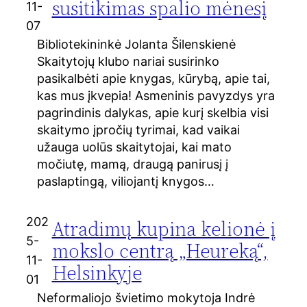
susitikimas spalio mėnesį
11-
07
Bibliotekininkė Jolanta Šilenskienė
Skaitytojų klubo nariai susirinko
pasikalbėti apie knygas, kūrybą, apie tai,
kas mus įkvepia! Asmeninis pavyzdys yra
pagrindinis dalykas, apie kurį skelbia visi
skaitymo įpročių tyrimai, kad vaikai
užauga uolūs skaitytojai, kai mato
močiutę, mamą, draugą panirusį į
paslaptingą, viliojantį knygos…
202
Atradimų kupina kelionė į
5-
mokslo centrą „Heureką“,
11-
Helsinkyje
01
Neformaliojo švietimo mokytoja Indrė