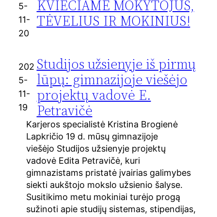
KVIEČIAME MOKYTOJUS,
5-
TĖVELIUS IR MOKINIUS!
11-
20
Studijos užsienyje iš pirmų
202
lūpų: gimnazijoje viešėjo
5-
projektų vadovė E.
11-
Petravičė
19
Karjeros specialistė Kristina Brogienė
Lapkričio 19 d. mūsų gimnazijoje
viešėjo Studijos užsienyje projektų
vadovė Edita Petravičė, kuri
gimnazistams pristatė įvairias galimybes
siekti aukštojo mokslo užsienio šalyse.
Susitikimo metu mokiniai turėjo progą
sužinoti apie studijų sistemas, stipendijas,