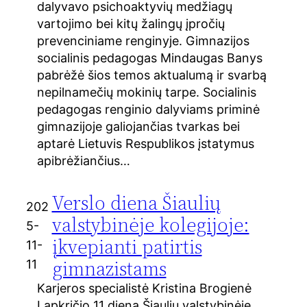
dalyvavo psichoaktyvių medžiagų
vartojimo bei kitų žalingų įpročių
prevenciniame renginyje. Gimnazijos
socialinis pedagogas Mindaugas Banys
pabrėžė šios temos aktualumą ir svarbą
nepilnamečių mokinių tarpe. Socialinis
pedagogas renginio dalyviams priminė
gimnazijoje galiojančias tvarkas bei
aptarė Lietuvis Respublikos įstatymus
apibrėžiančius…
Verslo diena Šiaulių
202
valstybinėje kolegijoje:
5-
įkvepianti patirtis
11-
gimnazistams
11
Karjeros specialistė Kristina Brogienė
Lapkričio 11 dieną Šiaulių valstybinėje