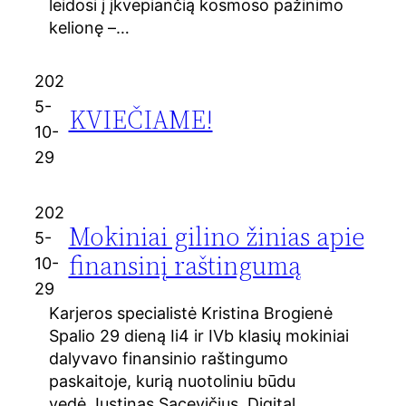
leidosi į įkvepiančią kosmoso pažinimo
kelionę –…
202
5-
KVIEČIAME!
10-
29
202
Mokiniai gilino žinias apie
5-
finansinį raštingumą
10-
29
Karjeros specialistė Kristina Brogienė
Spalio 29 dieną Ii4 ir IVb klasių mokiniai
dalyvavo finansinio raštingumo
paskaitoje, kurią nuotoliniu būdu
vedė Justinas Sacevičius, Digital