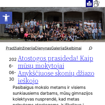
Open toolbar
P
Pradžia
Inžinerija
Dienynas
Galerija
Skelbimai
a
Atostogos prasideda! Kaip
i
202
e
mūsų mokytojai
6-
š
Anykščiuose skonių džiazo
06-
k
ieškojo
30
a
Pasibaigus mokslo metams ir visiems
sunkiausiems darbams, mūsų gimnazijos
kolektyvas nusprendė, kad metas
pelnytoms atostogoms, ir iškeliavo į