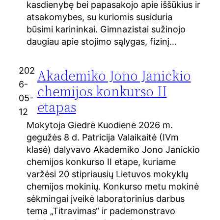
kasdienybę bei papasakojo apie iššūkius ir
atsakomybes, su kuriomis susiduria
būsimi karininkai. Gimnazistai sužinojo
daugiau apie stojimo sąlygas, fizinį…
202
Akademiko Jono Janickio
6-
chemijos konkurso II
05-
etapas
12
Mokytoja Giedrė Kuodienė 2026 m.
gegužės 8 d. Patricija Valaikaitė (IVm
klasė) dalyvavo Akademiko Jono Janickio
chemijos konkurso II etape, kuriame
varžėsi 20 stipriausių Lietuvos mokyklų
chemijos mokinių. Konkurso metu mokinė
sėkmingai įveikė laboratorinius darbus
tema „Titravimas“ ir pademonstravo