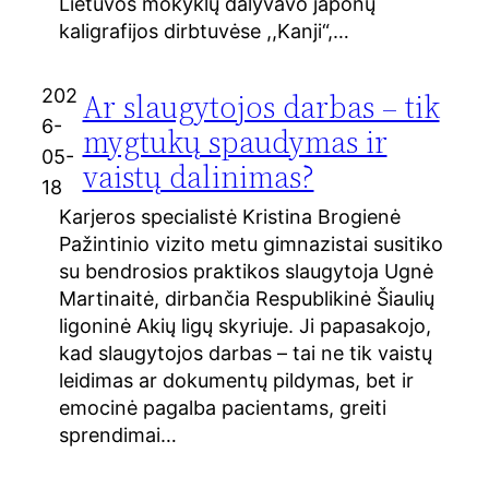
Lietuvos mokyklų dalyvavo japonų
kaligrafijos dirbtuvėse ,,Kanji“,…
202
Ar slaugytojos darbas – tik
6-
mygtukų spaudymas ir
05-
vaistų dalinimas?
18
Karjeros specialistė Kristina Brogienė
Pažintinio vizito metu gimnazistai susitiko
su bendrosios praktikos slaugytoja Ugnė
Martinaitė, dirbančia Respublikinė Šiaulių
ligoninė Akių ligų skyriuje. Ji papasakojo,
kad slaugytojos darbas – tai ne tik vaistų
leidimas ar dokumentų pildymas, bet ir
emocinė pagalba pacientams, greiti
sprendimai…