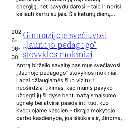
energiją, net pavydu darosi – taip ir norisi
keliauti kartu su jais. Šis keturių dienų…
202
Gimnazijoje svečiavosi
6-
„Jaunojo pedagogo“
06-
stovyklos mokiniai
30
Antrą birželio savaitę pas mus svečiavosi
„Jaunojo pedagogo“ stovyklos mokiniai.
Labai džiaugiamės šiuo vizitu ir
nuoširdžiai tikimės, kad mums pavyko
uždegti jų širdyse bent mažą smalsumo
ugnelę bei atvirai pasidalinti tuo, kuo
kvėpuojame kasdien – tikrąja mokytojo
darbo kasdienybe, jos iššūkiais ir, žinoma,
…