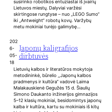
susirinko robotikos entuziastai iš įvairių
Lietuvos miestų. Dalyviai varžėsi
skirtingose rungtyse – nuo „LEGO Sumo“
iki „Antweight“ robotų kovų. Varžybų
metu mokiniai turėjo galimybę…
202
Japonų kaligrafijos
6-
dirbtuvės
05-
18
Lietuvių kalbos ir literatūros mokytoja
metodininkė, būrelio ,,Japonų kalbos
pradmenys ir kultūra“ vadovė Laima
Malakauskienė Gegužės 15 d. Šiaulių
Simono Daukanto inžinerijos gimnazijos
5–12 klasių mokiniai, besidomintys japonų
kalba ir kultūra, kartu su mokiniais iš kitų