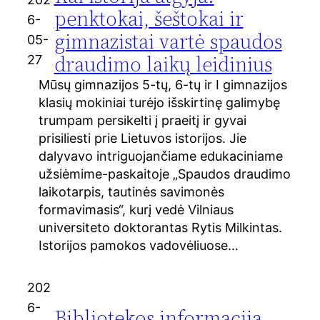
penktokai, šeštokai ir
6-
gimnazistai vartė spaudos
05-
draudimo laikų leidinius
27
Mūsų gimnazijos 5-tų, 6-tų ir I gimnazijos
klasių mokiniai turėjo išskirtinę galimybę
trumpam persikelti į praeitį ir gyvai
prisiliesti prie Lietuvos istorijos. Jie
dalyvavo intriguojančiame edukaciniame
užsiėmime-paskaitoje „Spaudos draudimo
laikotarpis, tautinės savimonės
formavimasis“, kurį vedė Vilniaus
universiteto doktorantas Rytis Milkintas.
Istorijos pamokos vadovėliuose…
202
6-
Bibliotekos informacija