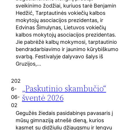
sveikinimo žodžiai, kuriuos tarė Benjamin
Hedžić, Tarptautinės vokiečių kalbos
mokytojų asociacijos prezidentas, ir
Edvinas Šimulynas, Lietuvos vokiečių
kalbos mokytojų asociacijos prezidentas.
Jie pabrėžė kalbų mokymosi, tarptautinio
bendradarbiavimo ir jaunimo kūrybiškumo
svarbą. Festivalyje dalyvavo šalys iš
Gruzijos,…
202
„Paskutinio skambučio“
6-
šventė 2026
06-
02
Gegužės žiedais pasidabinęs pavasaris į
mūsų gimnaziją atnešė dieną, kurios
kasmet su didžiuliu džiaugsmu ir lengvu