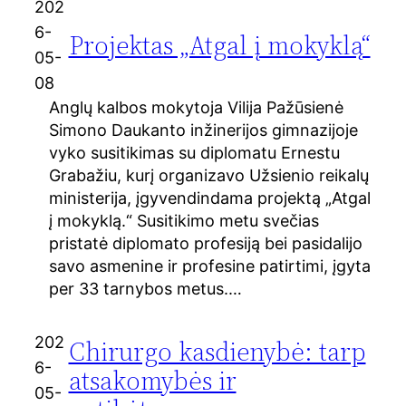
202
6-
Projektas „Atgal į mokyklą“
05-
08
Anglų kalbos mokytoja Vilija Pažūsienė
Simono Daukanto inžinerijos gimnazijoje
vyko susitikimas su diplomatu Ernestu
Grabažiu, kurį organizavo Užsienio reikalų
ministerija, įgyvendindama projektą „Atgal
į mokyklą.“ Susitikimo metu svečias
pristatė diplomato profesiją bei pasidalijo
savo asmenine ir profesine patirtimi, įgyta
per 33 tarnybos metus.…
202
Chirurgo kasdienybė: tarp
6-
atsakomybės ir
05-