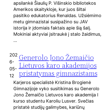
apsilankė Šiaulių P. Višinskio bibliotekos
Amerikos skaitykloje, kur juos šiltai
pasitiko edukatorius Renaldas. Užsiėmimo
metu gimnazistai susipažino su JAV
istorija ir įdomiais faktais apie šią šalį.
Mokiniai aktyviai įsitraukė į stalo žaidimus,
…
202
Generolo Jono Žemaičio
6-
Lietuvos karo akademijos
05-
pristatymas gimnazistams
12
Karjeros specialistė Kristina Brogienė
Gimnazijoje vyko susitikimas su Generolo
Jono Žemaičio Lietuvos karo akademija I
kurso studentu Karoliu Lusver. Svečias
pristatė studijų galimybes, kariūnų