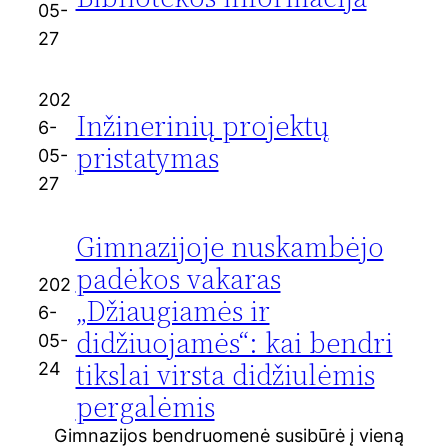
05-
27
202
Inžinerinių projektų
6-
pristatymas
05-
27
Gimnazijoje nuskambėjo
padėkos vakaras
202
„Džiaugiamės ir
6-
didžiuojamės“: kai bendri
05-
tikslai virsta didžiulėmis
24
pergalėmis
Gimnazijos bendruomenė susibūrė į vieną