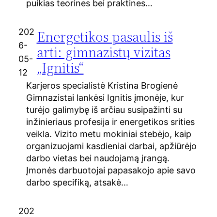
puikias teorines bei praktines…
202
Energetikos pasaulis iš
6-
arti: gimnazistų vizitas
05-
„Ignitis“
12
Karjeros specialistė Kristina Brogienė
Gimnazistai lankėsi Ignitis įmonėje, kur
turėjo galimybę iš arčiau susipažinti su
inžinieriaus profesija ir energetikos srities
veikla. Vizito metu mokiniai stebėjo, kaip
organizuojami kasdieniai darbai, apžiūrėjo
darbo vietas bei naudojamą įrangą.
Įmonės darbuotojai papasakojo apie savo
darbo specifiką, atsakė…
202