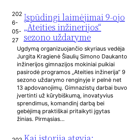
202
Įspūdingi laimėjimai 9-ojo
6-
„Ateities inžinerijos“
05-
sezono uždaryme
27
Ugdymą organizuojančio skyriaus vedėja
Jurgita Kragienė Šiaulių Simono Daukanto
inžinerijos gimnazijos mokiniai puikiai
pasirodė programos „Ateities inžinerija“ 9
sezono uždarymo renginyje ir pelnė net
13 apdovanojimų. Gimnazistų darbai buvo
įvertinti už kūrybiškumą, inovatyvius
sprendimus, komandinį darbą bei
gebėjimą praktiškai pritaikyti įgytas
žinias. Pirmąsias…
Kai istorija atgyja:
202