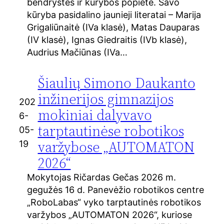
bendrystės ir kūrybos popietė. Savo
kūryba pasidalino jaunieji literatai – Marija
Grigaliūnaitė (IVa klasė), Matas Dauparas
(IV klasė), Ignas Giedraitis (IVb klasė),
Audrius Mačiūnas (IVa…
Šiaulių Simono Daukanto
inžinerijos gimnazijos
202
mokiniai dalyvavo
6-
tarptautinėse robotikos
05-
varžybose „AUTOMATON
19
2026“
Mokytojas Ričardas Gečas 2026 m.
gegužės 16 d. Panevėžio robotikos centre
„RoboLabas“ vyko tarptautinės robotikos
varžybos „AUTOMATON 2026“, kuriose