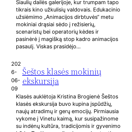
Šiaulių dailės galerijoje, kur trumpam tapo
tikrais kino užkulisių valdovais. Edukacinio
užsiėmimo „Animacijos dirbtuvės“ metu
mokiniai drąsiai sėdo į režisierių,
scenaristų bei operatorių kėdes ir
pasinėrė į magišką stop kadro animacijos
pasaulį. Viskas prasidėjo…
202
Šeštos klasės mokinių
6-
ekskursija
06-
09
Klasės auklėtoja Kristina Brogienė Šeštos
klasės ekskursija buvo kupina įspūdžių,
naujų atradimų ir gerų emocijų. Pirmiausia
vykome į Vinetu kaimą, kur susipažinome
su indėnų kultūra, tradicijomis ir gyvenimo