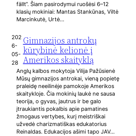
fällt“. Šiam pasirodymui ruošėsi 6–12
klasių mokiniai: Mantas Stankūnas, Viltė
Marcinkutė, Urtė…
202
Gimnazijos antrokų
6-
kūrybinė kelionė į
05-
Amerikos skaityklą
28
Anglų kalbos mokytoja Vilija Pažūsienė
Mūsų gimnazijos antrokai, vieną popietę
praleidę neeilinėje pamokoje Amerikos
skaitykloje. Čia mokinių laukė ne sausa
teorija, o gyvas, jautrus ir be galo
įtraukiantis pokalbis apie pamatines
žmogaus vertybes, kurį meistriškai
užvedė charizmatiškas edukatorius
Reinaldas. Edukacijos ašimi tapo JAV…