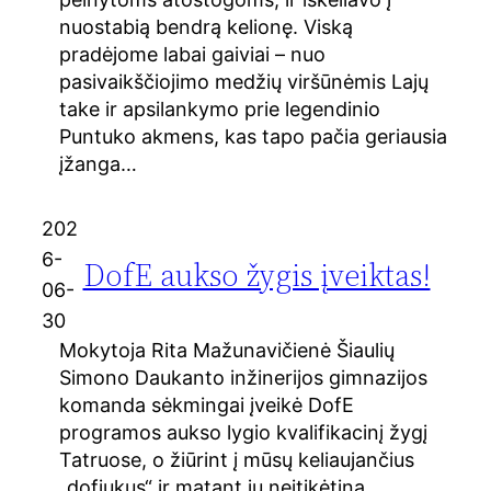
nuostabią bendrą kelionę. Viską
pradėjome labai gaiviai – nuo
pasivaikščiojimo medžių viršūnėmis Lajų
take ir apsilankymo prie legendinio
Puntuko akmens, kas tapo pačia geriausia
įžanga…
202
6-
DofE aukso žygis įveiktas!
06-
30
Mokytoja Rita Mažunavičienė Šiaulių
Simono Daukanto inžinerijos gimnazijos
komanda sėkmingai įveikė DofE
programos aukso lygio kvalifikacinį žygį
Tatruose, o žiūrint į mūsų keliaujančius
„dofiukus“ ir matant jų neįtikėtiną