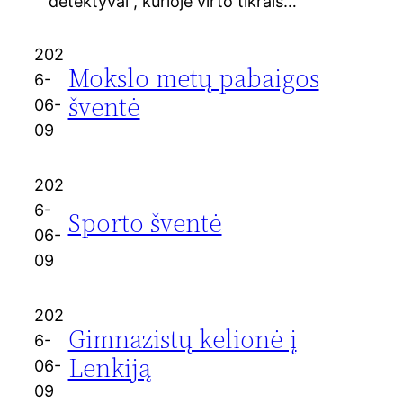
detektyvai“, kurioje virto tikrais…
202
Mokslo metų pabaigos
6-
šventė
06-
09
202
6-
Sporto šventė
06-
09
202
Gimnazistų kelionė į
6-
Lenkiją
06-
09