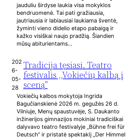
jauduliu širdyse laukia visa mokyklos
bendruomenė. Tai pati gražiausia,
jautriausia ir labiausiai laukiama šventė,
žyminti vieno didelio etapo pabaigą ir
kažko visiškai naujo pradžią. Šiandien
mūsų abiturientams…
202
Tradicija tęsiasi. Teatro
6-
festivalis ,,Vokiečių kalbą į
05-
sceną”
28
Vokiečių kalbos mokytoja Ingrida
Bagučianskienė 2026 m. gegužės 26 d.
Vilniuje, Menų spaustuvėje, S. Daukanto
inžinerijos gimnazijos mokiniai tradiciškai
dalyvavo teatro festivalyje „Bühne frei für
Deutsch“ ir pristatė spektaklį „Der Himmel