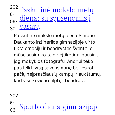
202
Paskutinė mokslo metų
6-
diena: su šypsenomis į
06-
vasarą
30
Paskutinė mokslo metų diena Simono
Daukanto inžinerijos gimnazijoje virto
tikra emocijų ir bendrystės švente, o
mūsų susirinko taip neįtikėtinai gausiai,
jog mokyklos fotografui Andriui teko
pasitelkti visą savo išmonę bei ieškoti
pačių neįprasčiausių kampų ir aukštumų,
kad visi iki vieno tilptų į bendras…
202
6-
Sporto diena gimnazijoje
06-