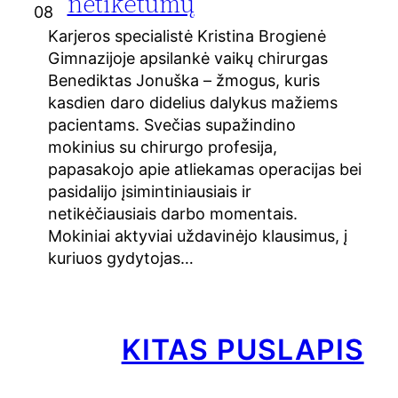
netikėtumų
08
Karjeros specialistė Kristina Brogienė
Gimnazijoje apsilankė vaikų chirurgas
Benediktas Jonuška – žmogus, kuris
kasdien daro didelius dalykus mažiems
pacientams. Svečias supažindino
mokinius su chirurgo profesija,
papasakojo apie atliekamas operacijas bei
pasidalijo įsimintiniausiais ir
netikėčiausiais darbo momentais.
Mokiniai aktyviai uždavinėjo klausimus, į
kuriuos gydytojas…
KITAS PUSLAPIS