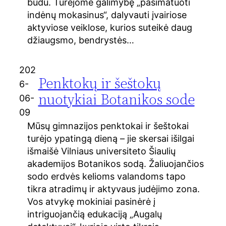
būdu. Turėjome galimybę „pasimatuoti
indėnų mokasinus“, dalyvauti įvairiose
aktyviose veiklose, kurios suteikė daug
džiaugsmo, bendrystės…
202
Penktokų ir šeštokų
6-
nuotykiai Botanikos sode
06-
09
Mūsų gimnazijos penktokai ir šeštokai
turėjo ypatingą dieną – jie skersai išilgai
išmaišė Vilniaus universiteto Šiaulių
akademijos Botanikos sodą. Žaliuojančios
sodo erdvės kelioms valandoms tapo
tikra atradimų ir aktyvaus judėjimo zona.
Vos atvykę mokiniai pasinėrė į
intriguojančią edukaciją „Augalų