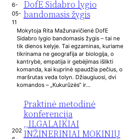
DofE Sidabro lygio
6-
bandomasis žygis
05-
11
Mokytoja Rita Mažunavičienė DofE
Sidabro lygio bandomasis žygis – tai ne
tik dienos kelyje. Tai egzaminas, kuriame
tikrinama ne geografija ar biologija, o
kantrybė, empatija ir gebėjimas išlikti
komanda, kai kuprinė spaudžia pečius, o
maršrutas veda tolyn. Džiaugiuosi, dvi
komandos – „Kukurūzės“ ir…
Praktinė metodinė
konferencija
,,ILGALAIKIAI
202
INŽINERINIAI MOKINIŲ