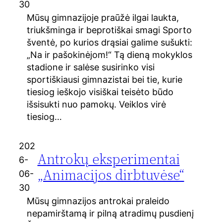
30
Mūsų gimnazijoje praūžė ilgai laukta,
triukšminga ir beprotiškai smagi Sporto
šventė, po kurios drąsiai galime sušukti:
„Na ir pašokinėjom!“ Tą dieną mokyklos
stadione ir salėse susirinko visi
sportiškiausi gimnazistai bei tie, kurie
tiesiog ieškojo visiškai teisėto būdo
išsisukti nuo pamokų. Veiklos virė
tiesiog…
202
Antrokų eksperimentai
6-
„Animacijos dirbtuvėse“
06-
30
Mūsų gimnazijos antrokai praleido
nepamirštamą ir pilną atradimų pusdienį