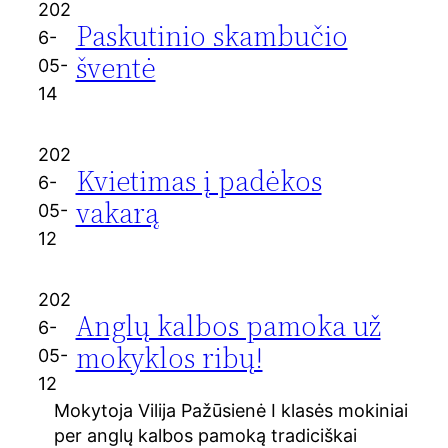
202
Paskutinio skambučio
6-
šventė
05-
14
202
Kvietimas į padėkos
6-
vakarą
05-
12
202
Anglų kalbos pamoka už
6-
mokyklos ribų!
05-
12
Mokytoja Vilija Pažūsienė I klasės mokiniai
per anglų kalbos pamoką tradiciškai