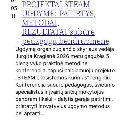
6-
PROJEKTAI STEAM
05-
UGDYME: PATIRTYS,
11
METODAI,
REZULTATAI’’subūrė
pedagogų bendruomenę
Ugdymą organizuojančio skyriaus vedėja
Jurgita Kragienė 2026 metų gegužės 5
dieną vyko praktinė metodinė
konferencija, tapusi baigiamuoju projekto
„STEAM ekosistemos kūrimas“ renginiu.
Konferencija subūrė pedagogus, švietimo
specialistus ir įvairių sričių mokytojus
bendram tikslui – dalytis gerąja patirtimi,
pristatyti inovatyvius ugdymo metodus
bei aptarti…