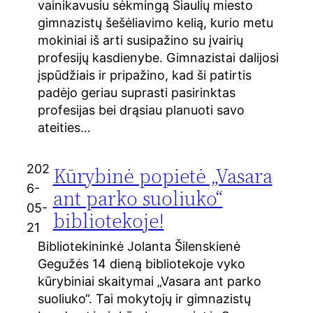
vainikavusiu sėkmingą Šiaulių miesto
gimnazistų šešėliavimo kelią, kurio metu
mokiniai iš arti susipažino su įvairių
profesijų kasdienybe. Gimnazistai dalijosi
įspūdžiais ir pripažino, kad ši patirtis
padėjo geriau suprasti pasirinktas
profesijas bei drąsiau planuoti savo
ateities…
202
Kūrybinė popietė „Vasara
6-
ant parko suoliuko“
05-
bibliotekoje!
21
Bibliotekininkė Jolanta Šilenskienė
Gegužės 14 dieną bibliotekoje vyko
kūrybiniai skaitymai „Vasara ant parko
suoliuko“. Tai mokytojų ir gimnazistų