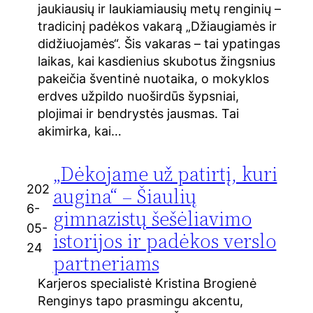
jaukiausių ir laukiamiausių metų renginių –
tradicinį padėkos vakarą „Džiaugiamės ir
didžiuojamės“. Šis vakaras – tai ypatingas
laikas, kai kasdienius skubotus žingsnius
pakeičia šventinė nuotaika, o mokyklos
erdves užpildo nuoširdūs šypsniai,
plojimai ir bendrystės jausmas. Tai
akimirka, kai…
„Dėkojame už patirtį, kuri
202
augina“ – Šiaulių
6-
gimnazistų šešėliavimo
05-
istorijos ir padėkos verslo
24
partneriams
Karjeros specialistė Kristina Brogienė
Renginys tapo prasmingu akcentu,