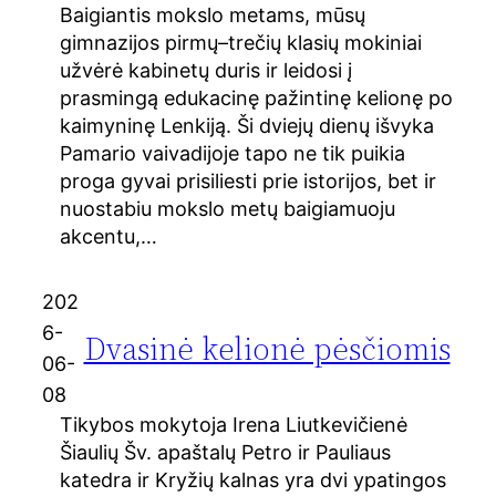
Baigiantis mokslo metams, mūsų
gimnazijos pirmų–trečių klasių mokiniai
užvėrė kabinetų duris ir leidosi į
prasmingą edukacinę pažintinę kelionę po
kaimyninę Lenkiją. Ši dviejų dienų išvyka
Pamario vaivadijoje tapo ne tik puikia
proga gyvai prisiliesti prie istorijos, bet ir
nuostabiu mokslo metų baigiamuoju
akcentu,…
202
6-
Dvasinė kelionė pėsčiomis
06-
08
Tikybos mokytoja Irena Liutkevičienė
Šiaulių Šv. apaštalų Petro ir Pauliaus
katedra ir Kryžių kalnas yra dvi ypatingos