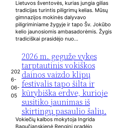
Lietuvos šventovės, kurias jungia gilias
tradicijas turintis piligrimų kelias. Mūsų
gimnazijos mokinės dalyvavo
piligriminiame žygyje ir tapo Šv. Jokūbo
kelio jaunosiomis ambasadorėmis. Žygis
tradiciškai prasidėjo nuo…
2026 m. gegužę vykęs
tarptautinis vokiškos
202
dainos vaizdo klipų
6-
festivalis tapo šilta ir
06-
kūrybiška erdve, kurioje
05
susitiko jaunimas iš
skirtingų pasaulio šalių.
Vokiečių kalbos mokytoja Ingrida
Bagučianskienė Renginį pradėjo