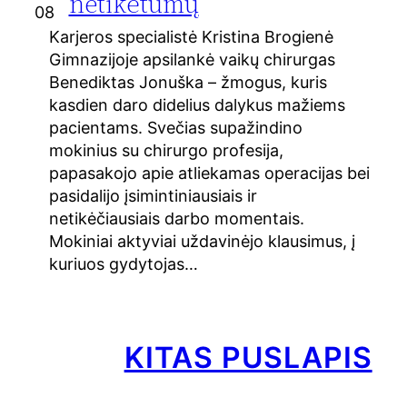
netikėtumų
08
Karjeros specialistė Kristina Brogienė
Gimnazijoje apsilankė vaikų chirurgas
Benediktas Jonuška – žmogus, kuris
kasdien daro didelius dalykus mažiems
pacientams. Svečias supažindino
mokinius su chirurgo profesija,
papasakojo apie atliekamas operacijas bei
pasidalijo įsimintiniausiais ir
netikėčiausiais darbo momentais.
Mokiniai aktyviai uždavinėjo klausimus, į
kuriuos gydytojas…
KITAS PUSLAPIS