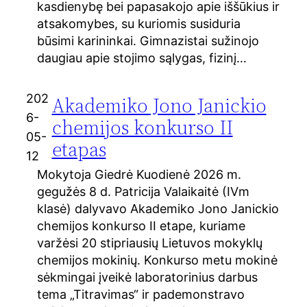
kasdienybę bei papasakojo apie iššūkius ir
atsakomybes, su kuriomis susiduria
būsimi karininkai. Gimnazistai sužinojo
daugiau apie stojimo sąlygas, fizinį…
202
Akademiko Jono Janickio
6-
chemijos konkurso II
05-
etapas
12
Mokytoja Giedrė Kuodienė 2026 m.
gegužės 8 d. Patricija Valaikaitė (IVm
klasė) dalyvavo Akademiko Jono Janickio
chemijos konkurso II etape, kuriame
varžėsi 20 stipriausių Lietuvos mokyklų
chemijos mokinių. Konkurso metu mokinė
sėkmingai įveikė laboratorinius darbus
tema „Titravimas“ ir pademonstravo