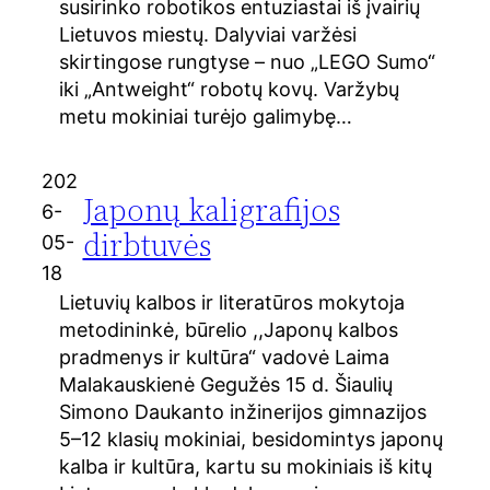
susirinko robotikos entuziastai iš įvairių
Lietuvos miestų. Dalyviai varžėsi
skirtingose rungtyse – nuo „LEGO Sumo“
iki „Antweight“ robotų kovų. Varžybų
metu mokiniai turėjo galimybę…
202
Japonų kaligrafijos
6-
dirbtuvės
05-
18
Lietuvių kalbos ir literatūros mokytoja
metodininkė, būrelio ,,Japonų kalbos
pradmenys ir kultūra“ vadovė Laima
Malakauskienė Gegužės 15 d. Šiaulių
Simono Daukanto inžinerijos gimnazijos
5–12 klasių mokiniai, besidomintys japonų
kalba ir kultūra, kartu su mokiniais iš kitų