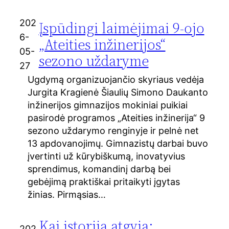
202
Įspūdingi laimėjimai 9-ojo
6-
„Ateities inžinerijos“
05-
sezono uždaryme
27
Ugdymą organizuojančio skyriaus vedėja
Jurgita Kragienė Šiaulių Simono Daukanto
inžinerijos gimnazijos mokiniai puikiai
pasirodė programos „Ateities inžinerija“ 9
sezono uždarymo renginyje ir pelnė net
13 apdovanojimų. Gimnazistų darbai buvo
įvertinti už kūrybiškumą, inovatyvius
sprendimus, komandinį darbą bei
gebėjimą praktiškai pritaikyti įgytas
žinias. Pirmąsias…
Kai istorija atgyja:
202