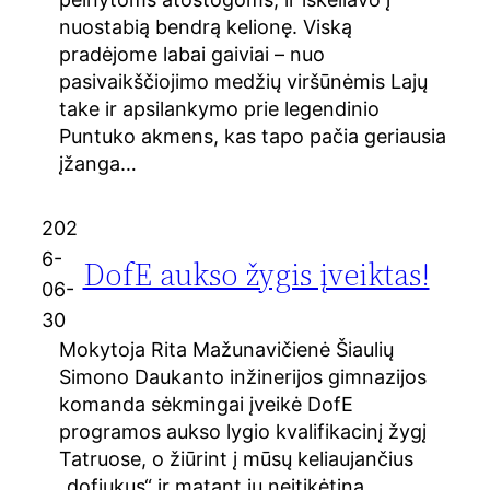
nuostabią bendrą kelionę. Viską
pradėjome labai gaiviai – nuo
pasivaikščiojimo medžių viršūnėmis Lajų
take ir apsilankymo prie legendinio
Puntuko akmens, kas tapo pačia geriausia
įžanga…
202
6-
DofE aukso žygis įveiktas!
06-
30
Mokytoja Rita Mažunavičienė Šiaulių
Simono Daukanto inžinerijos gimnazijos
komanda sėkmingai įveikė DofE
programos aukso lygio kvalifikacinį žygį
Tatruose, o žiūrint į mūsų keliaujančius
„dofiukus“ ir matant jų neįtikėtiną