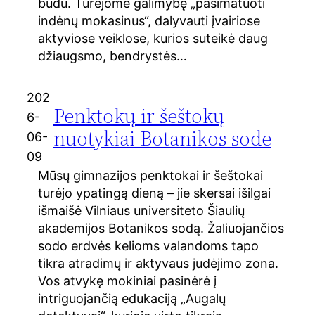
būdu. Turėjome galimybę „pasimatuoti
indėnų mokasinus“, dalyvauti įvairiose
aktyviose veiklose, kurios suteikė daug
džiaugsmo, bendrystės…
202
Penktokų ir šeštokų
6-
nuotykiai Botanikos sode
06-
09
Mūsų gimnazijos penktokai ir šeštokai
turėjo ypatingą dieną – jie skersai išilgai
išmaišė Vilniaus universiteto Šiaulių
akademijos Botanikos sodą. Žaliuojančios
sodo erdvės kelioms valandoms tapo
tikra atradimų ir aktyvaus judėjimo zona.
Vos atvykę mokiniai pasinėrė į
intriguojančią edukaciją „Augalų