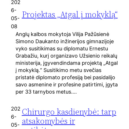
202
6-
Projektas „Atgal į mokyklą“
05-
08
Anglų kalbos mokytoja Vilija Pažūsienė
Simono Daukanto inžinerijos gimnazijoje
vyko susitikimas su diplomatu Ernestu
Grabažiu, kurį organizavo Užsienio reikalų
ministerija, įgyvendindama projektą „Atgal
į mokyklą.“ Susitikimo metu svečias
pristatė diplomato profesiją bei pasidalijo
savo asmenine ir profesine patirtimi, įgyta
per 33 tarnybos metus.…
202
Chirurgo kasdienybė: tarp
6-
atsakomybės ir
05-