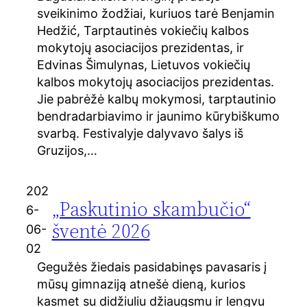
sveikinimo žodžiai, kuriuos tarė Benjamin
Hedžić, Tarptautinės vokiečių kalbos
mokytojų asociacijos prezidentas, ir
Edvinas Šimulynas, Lietuvos vokiečių
kalbos mokytojų asociacijos prezidentas.
Jie pabrėžė kalbų mokymosi, tarptautinio
bendradarbiavimo ir jaunimo kūrybiškumo
svarbą. Festivalyje dalyvavo šalys iš
Gruzijos,…
202
„Paskutinio skambučio“
6-
šventė 2026
06-
02
Gegužės žiedais pasidabinęs pavasaris į
mūsų gimnaziją atnešė dieną, kurios
kasmet su didžiuliu džiaugsmu ir lengvu