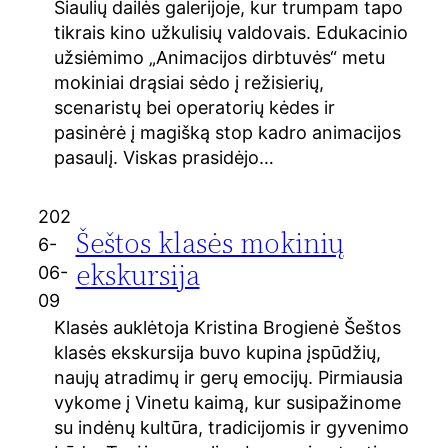
Šiaulių dailės galerijoje, kur trumpam tapo
tikrais kino užkulisių valdovais. Edukacinio
užsiėmimo „Animacijos dirbtuvės“ metu
mokiniai drąsiai sėdo į režisierių,
scenaristų bei operatorių kėdes ir
pasinėrė į magišką stop kadro animacijos
pasaulį. Viskas prasidėjo…
202
Šeštos klasės mokinių
6-
ekskursija
06-
09
Klasės auklėtoja Kristina Brogienė Šeštos
klasės ekskursija buvo kupina įspūdžių,
naujų atradimų ir gerų emocijų. Pirmiausia
vykome į Vinetu kaimą, kur susipažinome
su indėnų kultūra, tradicijomis ir gyvenimo