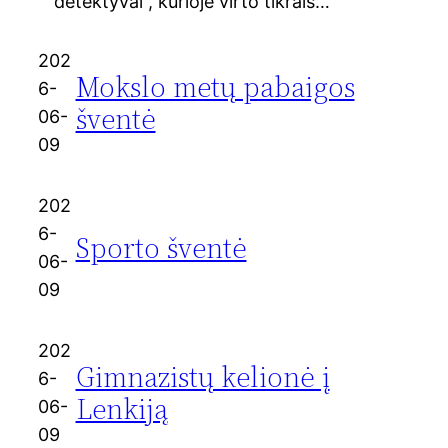
detektyvai“, kurioje virto tikrais…
202
Mokslo metų pabaigos
6-
šventė
06-
09
202
6-
Sporto šventė
06-
09
202
Gimnazistų kelionė į
6-
Lenkiją
06-
09