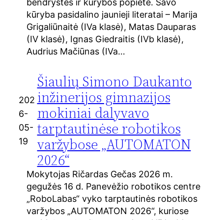
bendrystės ir kūrybos popietė. Savo
kūryba pasidalino jaunieji literatai – Marija
Grigaliūnaitė (IVa klasė), Matas Dauparas
(IV klasė), Ignas Giedraitis (IVb klasė),
Audrius Mačiūnas (IVa…
Šiaulių Simono Daukanto
inžinerijos gimnazijos
202
mokiniai dalyvavo
6-
tarptautinėse robotikos
05-
varžybose „AUTOMATON
19
2026“
Mokytojas Ričardas Gečas 2026 m.
gegužės 16 d. Panevėžio robotikos centre
„RoboLabas“ vyko tarptautinės robotikos
varžybos „AUTOMATON 2026“, kuriose