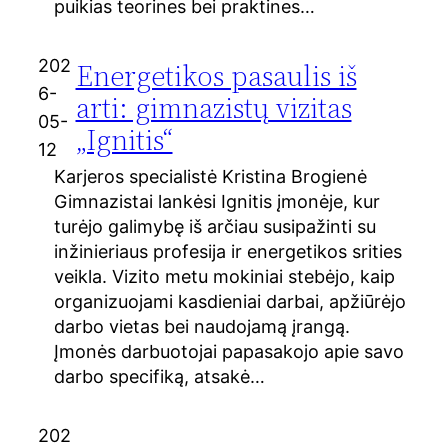
puikias teorines bei praktines…
202
Energetikos pasaulis iš
6-
arti: gimnazistų vizitas
05-
„Ignitis“
12
Karjeros specialistė Kristina Brogienė
Gimnazistai lankėsi Ignitis įmonėje, kur
turėjo galimybę iš arčiau susipažinti su
inžinieriaus profesija ir energetikos srities
veikla. Vizito metu mokiniai stebėjo, kaip
organizuojami kasdieniai darbai, apžiūrėjo
darbo vietas bei naudojamą įrangą.
Įmonės darbuotojai papasakojo apie savo
darbo specifiką, atsakė…
202