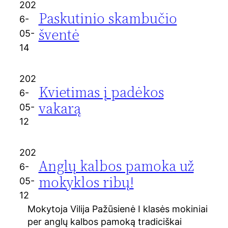
202
Paskutinio skambučio
6-
šventė
05-
14
202
Kvietimas į padėkos
6-
vakarą
05-
12
202
Anglų kalbos pamoka už
6-
mokyklos ribų!
05-
12
Mokytoja Vilija Pažūsienė I klasės mokiniai
per anglų kalbos pamoką tradiciškai