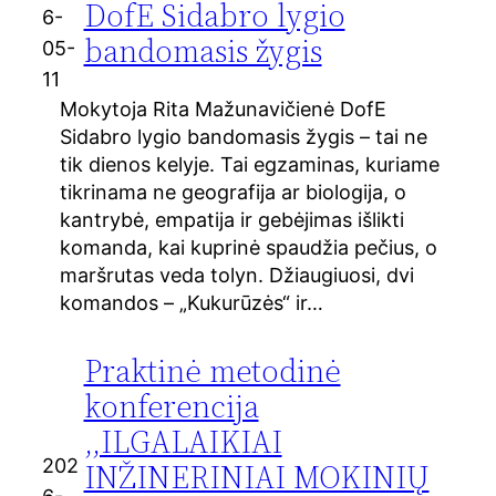
DofE Sidabro lygio
6-
bandomasis žygis
05-
11
Mokytoja Rita Mažunavičienė DofE
Sidabro lygio bandomasis žygis – tai ne
tik dienos kelyje. Tai egzaminas, kuriame
tikrinama ne geografija ar biologija, o
kantrybė, empatija ir gebėjimas išlikti
komanda, kai kuprinė spaudžia pečius, o
maršrutas veda tolyn. Džiaugiuosi, dvi
komandos – „Kukurūzės“ ir…
Praktinė metodinė
konferencija
,,ILGALAIKIAI
202
INŽINERINIAI MOKINIŲ