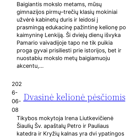
Baigiantis mokslo metams, mūsų
gimnazijos pirmų–trečių klasių mokiniai
užvėrė kabinetų duris ir leidosi į
prasmingą edukacinę pažintinę kelionę po
kaimyninę Lenkiją. Ši dviejų dienų išvyka
Pamario vaivadijoje tapo ne tik puikia
proga gyvai prisiliesti prie istorijos, bet ir
nuostabiu mokslo metų baigiamuoju
akcentu,…
202
6-
Dvasinė kelionė pėsčiomis
06-
08
Tikybos mokytoja Irena Liutkevičienė
Šiaulių Šv. apaštalų Petro ir Pauliaus
katedra ir Kryžių kalnas yra dvi ypatingos