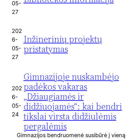
05-
27
202
Inžinerinių projektų
6-
pristatymas
05-
27
Gimnazijoje nuskambėjo
padėkos vakaras
202
„Džiaugiamės ir
6-
didžiuojamės“: kai bendri
05-
tikslai virsta didžiulėmis
24
pergalėmis
Gimnazijos bendruomenė susibūrė į vieną