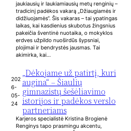
jaukiausių ir laukiamiausių metų renginių –
tradicinį padėkos vakarą „Džiaugiamės ir
didžiuojamės“. Šis vakaras – tai ypatingas
laikas, kai kasdienius skubotus žingsnius
pakeičia šventinė nuotaika, o mokyklos
erdves užpildo nuoširdūs šypsniai,
plojimai ir bendrystės jausmas. Tai
akimirka, kai…
„Dėkojame už patirtį, kuri
202
augina“ – Šiaulių
6-
gimnazistų šešėliavimo
05-
istorijos ir padėkos verslo
24
partneriams
Karjeros specialistė Kristina Brogienė
Renginys tapo prasmingu akcentu,