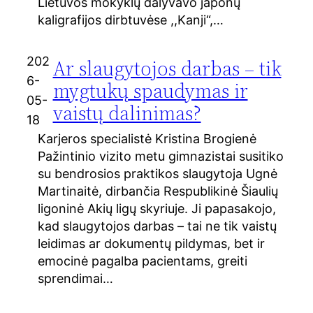
Lietuvos mokyklų dalyvavo japonų
kaligrafijos dirbtuvėse ,,Kanji“,…
202
Ar slaugytojos darbas – tik
6-
mygtukų spaudymas ir
05-
vaistų dalinimas?
18
Karjeros specialistė Kristina Brogienė
Pažintinio vizito metu gimnazistai susitiko
su bendrosios praktikos slaugytoja Ugnė
Martinaitė, dirbančia Respublikinė Šiaulių
ligoninė Akių ligų skyriuje. Ji papasakojo,
kad slaugytojos darbas – tai ne tik vaistų
leidimas ar dokumentų pildymas, bet ir
emocinė pagalba pacientams, greiti
sprendimai…