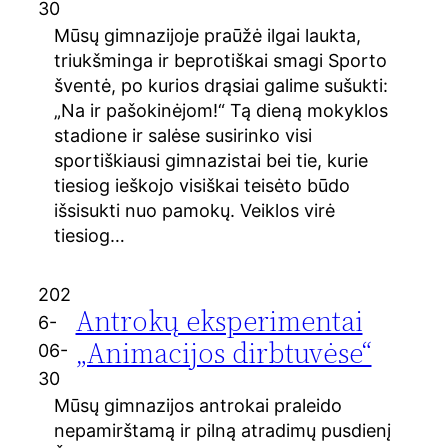
30
Mūsų gimnazijoje praūžė ilgai laukta,
triukšminga ir beprotiškai smagi Sporto
šventė, po kurios drąsiai galime sušukti:
„Na ir pašokinėjom!“ Tą dieną mokyklos
stadione ir salėse susirinko visi
sportiškiausi gimnazistai bei tie, kurie
tiesiog ieškojo visiškai teisėto būdo
išsisukti nuo pamokų. Veiklos virė
tiesiog…
202
Antrokų eksperimentai
6-
„Animacijos dirbtuvėse“
06-
30
Mūsų gimnazijos antrokai praleido
nepamirštamą ir pilną atradimų pusdienį