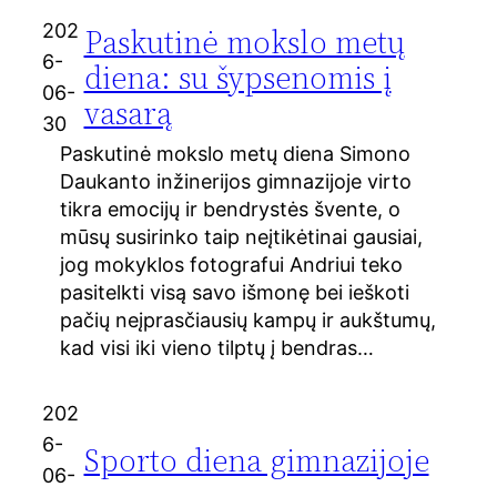
202
Paskutinė mokslo metų
6-
diena: su šypsenomis į
06-
vasarą
30
Paskutinė mokslo metų diena Simono
Daukanto inžinerijos gimnazijoje virto
tikra emocijų ir bendrystės švente, o
mūsų susirinko taip neįtikėtinai gausiai,
jog mokyklos fotografui Andriui teko
pasitelkti visą savo išmonę bei ieškoti
pačių neįprasčiausių kampų ir aukštumų,
kad visi iki vieno tilptų į bendras…
202
6-
Sporto diena gimnazijoje
06-