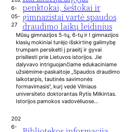
penktokai, šeštokai ir
6-
gimnazistai vartė spaudos
05-
draudimo laikų leidinius
27
Mūsų gimnazijos 5-tų, 6-tų ir I gimnazijos
klasių mokiniai turėjo išskirtinę galimybę
trumpam persikelti į praeitį ir gyvai
prisiliesti prie Lietuvos istorijos. Jie
dalyvavo intriguojančiame edukaciniame
užsiėmime-paskaitoje „Spaudos draudimo
laikotarpis, tautinės savimonės
formavimasis“, kurį vedė Vilniaus
universiteto doktorantas Rytis Milkintas.
Istorijos pamokos vadovėliuose…
202
6-
Bibliotekos informacija