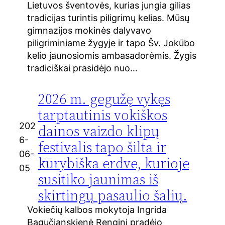
Lietuvos šventovės, kurias jungia gilias
tradicijas turintis piligrimų kelias. Mūsų
gimnazijos mokinės dalyvavo
piligriminiame žygyje ir tapo Šv. Jokūbo
kelio jaunosiomis ambasadorėmis. Žygis
tradiciškai prasidėjo nuo…
2026 m. gegužę vykęs
tarptautinis vokiškos
202
dainos vaizdo klipų
6-
festivalis tapo šilta ir
06-
kūrybiška erdve, kurioje
05
susitiko jaunimas iš
skirtingų pasaulio šalių.
Vokiečių kalbos mokytoja Ingrida
Bagučianskienė Renginį pradėjo