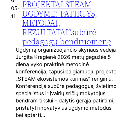
6-
PROJEKTAI STEAM
05-
UGDYME: PATIRTYS,
11
METODAI,
REZULTATAI’’subūrė
pedagogų bendruomenę
Ugdymą organizuojančio skyriaus vedėja
Jurgita Kragienė 2026 metų gegužės 5
dieną vyko praktinė metodinė
konferencija, tapusi baigiamuoju projekto
„STEAM ekosistemos kūrimas“ renginiu.
Konferencija subūrė pedagogus, švietimo
specialistus ir įvairių sričių mokytojus
bendram tikslui – dalytis gerąja patirtimi,
pristatyti inovatyvius ugdymo metodus
bei aptarti…