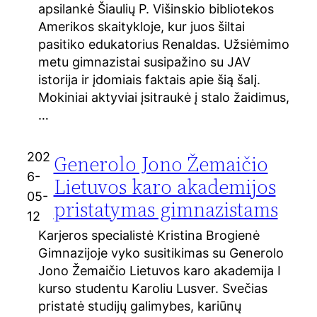
apsilankė Šiaulių P. Višinskio bibliotekos
Amerikos skaitykloje, kur juos šiltai
pasitiko edukatorius Renaldas. Užsiėmimo
metu gimnazistai susipažino su JAV
istorija ir įdomiais faktais apie šią šalį.
Mokiniai aktyviai įsitraukė į stalo žaidimus,
…
202
Generolo Jono Žemaičio
6-
Lietuvos karo akademijos
05-
pristatymas gimnazistams
12
Karjeros specialistė Kristina Brogienė
Gimnazijoje vyko susitikimas su Generolo
Jono Žemaičio Lietuvos karo akademija I
kurso studentu Karoliu Lusver. Svečias
pristatė studijų galimybes, kariūnų