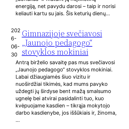
energiją, net pavydu darosi – taip ir norisi
keliauti kartu su jais. Šis keturių dienų…
202
Gimnazijoje svečiavosi
6-
„Jaunojo pedagogo“
06-
stovyklos mokiniai
30
Antrą birželio savaitę pas mus svečiavosi
„Jaunojo pedagogo“ stovyklos mokiniai.
Labai džiaugiamės šiuo vizitu ir
nuoširdžiai tikimės, kad mums pavyko
uždegti jų širdyse bent mažą smalsumo
ugnelę bei atvirai pasidalinti tuo, kuo
kvėpuojame kasdien – tikrąja mokytojo
darbo kasdienybe, jos iššūkiais ir, žinoma,
…