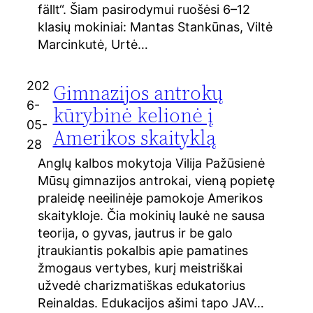
fällt“. Šiam pasirodymui ruošėsi 6–12
klasių mokiniai: Mantas Stankūnas, Viltė
Marcinkutė, Urtė…
202
Gimnazijos antrokų
6-
kūrybinė kelionė į
05-
Amerikos skaityklą
28
Anglų kalbos mokytoja Vilija Pažūsienė
Mūsų gimnazijos antrokai, vieną popietę
praleidę neeilinėje pamokoje Amerikos
skaitykloje. Čia mokinių laukė ne sausa
teorija, o gyvas, jautrus ir be galo
įtraukiantis pokalbis apie pamatines
žmogaus vertybes, kurį meistriškai
užvedė charizmatiškas edukatorius
Reinaldas. Edukacijos ašimi tapo JAV…