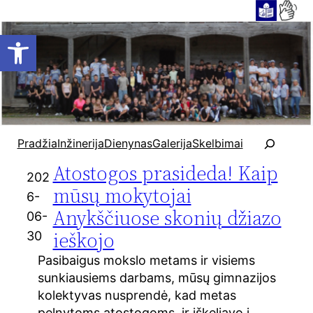
Open toolbar
P
Pradžia
Inžinerija
Dienynas
Galerija
Skelbimai
a
Atostogos prasideda! Kaip
i
202
e
mūsų mokytojai
6-
š
Anykščiuose skonių džiazo
06-
k
ieškojo
30
a
Pasibaigus mokslo metams ir visiems
sunkiausiems darbams, mūsų gimnazijos
kolektyvas nusprendė, kad metas
pelnytoms atostogoms, ir iškeliavo į