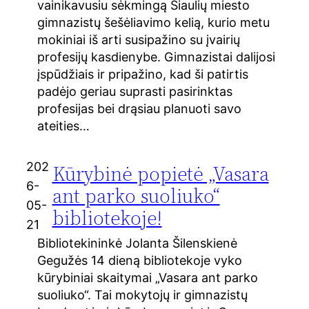
vainikavusiu sėkmingą Šiaulių miesto
gimnazistų šešėliavimo kelią, kurio metu
mokiniai iš arti susipažino su įvairių
profesijų kasdienybe. Gimnazistai dalijosi
įspūdžiais ir pripažino, kad ši patirtis
padėjo geriau suprasti pasirinktas
profesijas bei drąsiau planuoti savo
ateities…
202
Kūrybinė popietė „Vasara
6-
ant parko suoliuko“
05-
bibliotekoje!
21
Bibliotekininkė Jolanta Šilenskienė
Gegužės 14 dieną bibliotekoje vyko
kūrybiniai skaitymai „Vasara ant parko
suoliuko“. Tai mokytojų ir gimnazistų