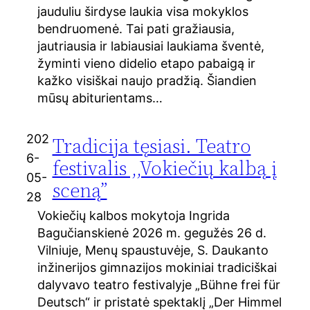
jauduliu širdyse laukia visa mokyklos
bendruomenė. Tai pati gražiausia,
jautriausia ir labiausiai laukiama šventė,
žyminti vieno didelio etapo pabaigą ir
kažko visiškai naujo pradžią. Šiandien
mūsų abiturientams…
202
Tradicija tęsiasi. Teatro
6-
festivalis ,,Vokiečių kalbą į
05-
sceną”
28
Vokiečių kalbos mokytoja Ingrida
Bagučianskienė 2026 m. gegužės 26 d.
Vilniuje, Menų spaustuvėje, S. Daukanto
inžinerijos gimnazijos mokiniai tradiciškai
dalyvavo teatro festivalyje „Bühne frei für
Deutsch“ ir pristatė spektaklį „Der Himmel