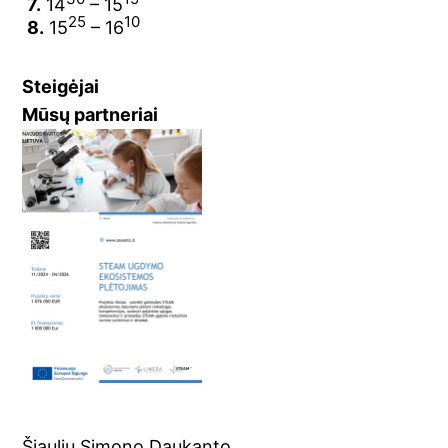
7.
14
– 15
25
10
8.
15
– 16
Steigėjai
Mūsų partneriai
Šiaulių Simono Daukanto