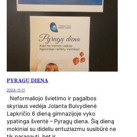
PYRAGŲ DIENA
2024-11-11
Neformaliojo švietimo ir pagalbos
skyriaus vedėja Jolanta Buivydienė
Lapkričio 6 dieną gimnazijoje vyko
ypatinga šventė – Pyragų diena. Šią dieną
mokiniai su dideliu entuziazmu susibūrė ne
tik paragauti, bet ir…