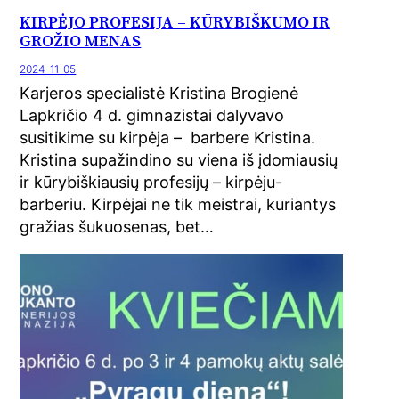
KIRPĖJO PROFESIJA – KŪRYBIŠKUMO IR
GROŽIO MENAS
2024-11-05
Karjeros specialistė Kristina Brogienė
Lapkričio 4 d. gimnazistai dalyvavo
susitikime su kirpėja – barbere Kristina.
Kristina supažindino su viena iš įdomiausių
ir kūrybiškiausių profesijų – kirpėju-
barberiu. Kirpėjai ne tik meistrai, kuriantys
gražias šukuosenas, bet…