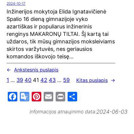
2024-10-17
Inžinerijos mokytoja Elida Ignatavičienė
Spalio 16 dieną gimnazijoje vyko
azartiškas ir populiarus inžinerinis
renginys MAKARONŲ TILTAI. Šį kartą tai
uždaros, tik mūsų gimnazijos moksleiviams
skirtos varžytuvės, nes geriausios
komandos iškovojo teisę…
←
Ankstesnis puslapis
1
…
39
40
41
42
43
…
59
Kitas puslapis
→
F
G
Pi
E
Pr
S
a
o
nt
m
in
h
2024-06-03
Informacijos atnaujinimo data:
c
o
er
ai
t
ar
e
gl
e
l
e