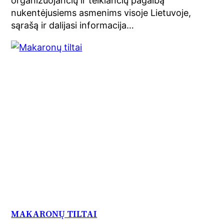
organizuojančių ir teikiančių pagalbą
nukentėjusiems asmenims visoje Lietuvoje,
sąrašą ir dalijasi informacija…
MAKARONŲ TILTAI