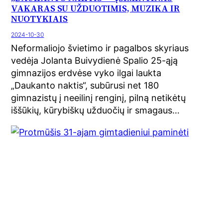
VAKARAS SU UŽDUOTIMIS, MUZIKA IR
NUOTYKIAIS
2024-10-30
Neformaliojo švietimo ir pagalbos skyriaus
vedėja Jolanta Buivydienė Spalio 25-ąją
gimnazijos erdvėse vyko ilgai laukta
„Daukanto naktis“, subūrusi net 180
gimnazistų į neeilinį renginį, pilną netikėtų
iššūkių, kūrybiškų užduočių ir smagaus…