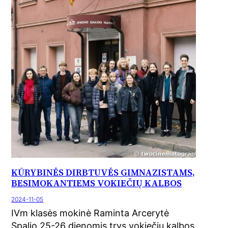
KŪRYBINĖS DIRBTUVĖS GIMNAZISTAMS,
BESIMOKANTIEMS VOKIEČIŲ KALBOS
2024-11-05
IVm klasės mokinė Raminta Arcerytė
Spalio 25-26 dienomis trys vokiečių kalbos