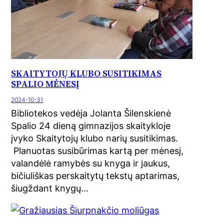
SKAITYTOJŲ KLUBO SUSITIKIMAS
SPALIO MĖNESĮ
2024-10-31
Bibliotekos vedėja Jolanta Šilenskienė
Spalio 24 dieną gimnazijos skaitykloje
įvyko Skaitytojų klubo narių susitikimas.
Planuotas susibūrimas kartą per mėnesį,
valandėlė ramybės su knyga ir jaukus,
bičiuliškas perskaitytų tekstų aptarimas,
šiugždant knygų…