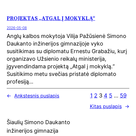
PROJEKTAS „ATGAL Į MOKYKLĄ“
2026-05-08
Anglų kalbos mokytoja Vilija Pažūsienė Simono
Daukanto inžinerijos gimnazijoje vyko
susitikimas su diplomatu Ernestu Grabažiu, kurį
organizavo Užsienio reikalų ministerija,
įgyvendindama projektą „Atgal į mokyklą.“
Susitikimo metu svečias pristatė diplomato
profesiją…
1
2
3
4
5
…
59
←
Ankstesnis puslapis
Kitas puslapis
→
Šiaulių Simono Daukanto
inžinerijos gimnazija