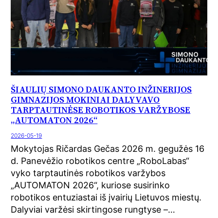
ŠIAULIŲ SIMONO DAUKANTO INŽINERIJOS
GIMNAZIJOS MOKINIAI DALYVAVO
TARPTAUTINĖSE ROBOTIKOS VARŽYBOSE
„AUTOMATON 2026“
2026-05-19
Mokytojas Ričardas Gečas 2026 m. gegužės 16
d. Panevėžio robotikos centre „RoboLabas“
vyko tarptautinės robotikos varžybos
„AUTOMATON 2026“, kuriose susirinko
robotikos entuziastai iš įvairių Lietuvos miestų.
Dalyviai varžėsi skirtingose rungtyse –…