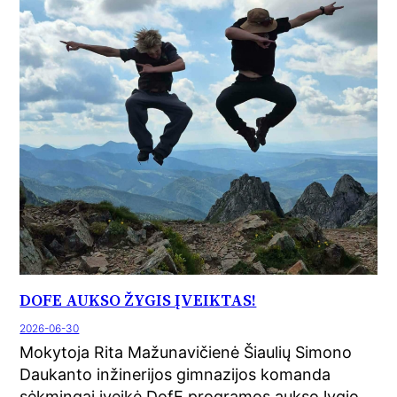
DOFE AUKSO ŽYGIS ĮVEIKTAS!
2026-06-30
Mokytoja Rita Mažunavičienė Šiaulių Simono
Daukanto inžinerijos gimnazijos komanda
sėkmingai įveikė DofE programos aukso lygio