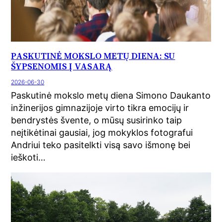
PASKUTINĖ MOKSLO METŲ DIENA: SU
ŠYPSENOMIS Į VASARĄ
2026-06-30
Paskutinė mokslo metų diena Simono Daukanto
inžinerijos gimnazijoje virto tikra emocijų ir
bendrystės švente, o mūsų susirinko taip
neįtikėtinai gausiai, jog mokyklos fotografui
Andriui teko pasitelkti visą savo išmonę bei
ieškoti…