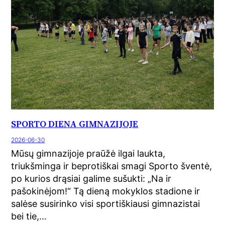
SPORTO DIENA GIMNAZIJOJE
2026-06-30
Mūsų gimnazijoje praūžė ilgai laukta,
triukšminga ir beprotiškai smagi Sporto šventė,
po kurios drąsiai galime sušukti: „Na ir
pašokinėjom!“ Tą dieną mokyklos stadione ir
salėse susirinko visi sportiškiausi gimnazistai
bei tie,…