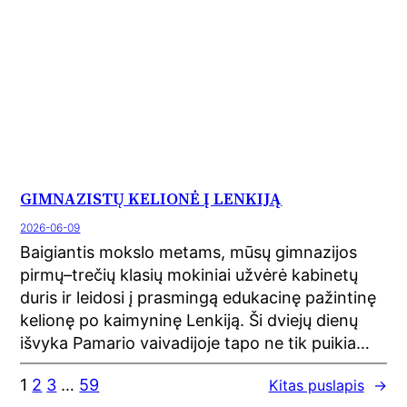
GIMNAZISTŲ KELIONĖ Į LENKIJĄ
2026-06-09
Baigiantis mokslo metams, mūsų gimnazijos
pirmų–trečių klasių mokiniai užvėrė kabinetų
duris ir leidosi į prasmingą edukacinę pažintinę
kelionę po kaimyninę Lenkiją. Ši dviejų dienų
išvyka Pamario vaivadijoje tapo ne tik puikia…
1
2
3
…
59
Kitas puslapis
→