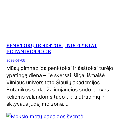
PENKTOKŲ IR ŠEŠTOKŲ NUOTYKIAI
BOTANIKOS SODE
2026-06-09
Mūsų gimnazijos penktokai ir šeštokai turėjo
ypatingą dieną – jie skersai išilgai išmaišė
Vilniaus universiteto Šiaulių akademijos
Botanikos sodą. Žaliuojančios sodo erdvės
kelioms valandoms tapo tikra atradimų ir
aktyvaus judėjimo zona.…