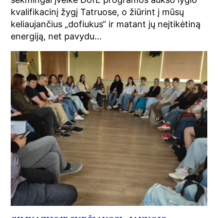
kvalifikacinį žygį Tatruose, o žiūrint į mūsų
keliaujančius „dofiukus“ ir matant jų neįtikėtiną
energiją, net pavydu…