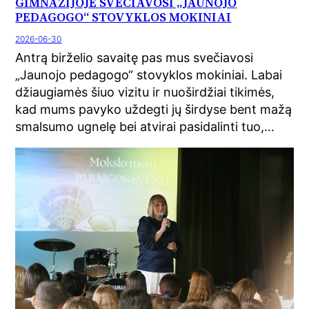
GIMNAZIJOJE SVEČIAVOSI „JAUNOJO
PEDAGOGO“ STOVYKLOS MOKINIAI
2026-06-30
Antrą birželio savaitę pas mus svečiavosi
„Jaunojo pedagogo“ stovyklos mokiniai. Labai
džiaugiamės šiuo vizitu ir nuoširdžiai tikimės,
kad mums pavyko uždegti jų širdyse bent mažą
smalsumo ugnelę bei atvirai pasidalinti tuo,…