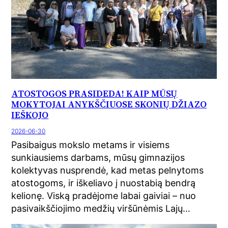
ATOSTOGOS PRASIDEDA! KAIP MŪSŲ
MOKYTOJAI ANYKŠČIUOSE SKONIŲ DŽIAZO
IEŠKOJO
2026-06-30
Pasibaigus mokslo metams ir visiems
sunkiausiems darbams, mūsų gimnazijos
kolektyvas nusprendė, kad metas pelnytoms
atostogoms, ir iškeliavo į nuostabią bendrą
kelionę. Viską pradėjome labai gaiviai – nuo
pasivaikščiojimo medžių viršūnėmis Lajų…