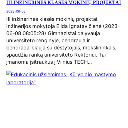
III INŽINERINĖS KLASĖS MOKINIŲ PROJEKTAI
2023-06-08
III inžinerinės klasės mokinių projektai
Inžinerijos mokytoja Elida Ignatavičienė (2023-
06-08 08:05:28) Gimnazistai dalyvauja
universiteto renginyje, bendrauja ir
bendradarbiauja su dėstytojais, mokslininkais,
spaudžia ranką universiteto Rektoriui. Tai
įmanoma įsitraukus į Vilnius TECH…