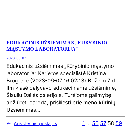
EDUKACINIS UŽSIĖMIMAS „KŪRYBINIO
MĄSTYMO LABORATORIJA”
2023-06-07
Edukacinis užsiėmimas „Kūrybinio mąstymo
laboratorija” Karjeros specialistė Kristina
Brogienė (2023-06-07 16:02:13) Birželio 7 d.
IIm klasė dalyvavo edukaciniame užsiėmime,
Šiaulių Dailės galerijoje. Turėjome galimybę
apžiūrėti parodą, prisiliesti prie meno kūrinių.
Užsiėmimas…
1
…
56
57
58
59
←
Ankstesnis puslapis