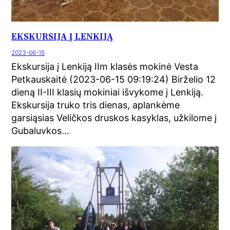
EKSKURSIJA Į LENKIJĄ
2023-06-15
Ekskursija į Lenkiją IIm klasės mokinė Vesta
Petkauskaitė (2023-06-15 09:19:24) Birželio 12
dieną II-III klasių mokiniai išvykome į Lenkiją.
Ekskursija truko tris dienas, aplankėme
garsiąsias Veličkos druskos kasyklas, užkilome į
Gubaluvkos…