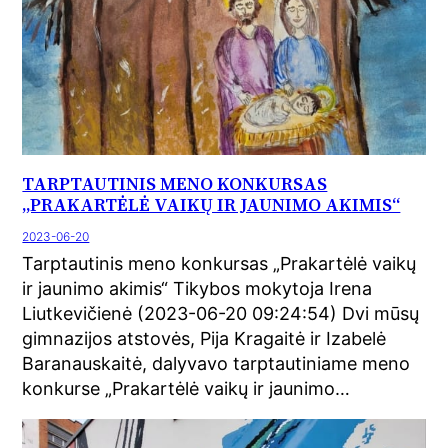
TARPTAUTINIS MENO KONKURSAS
„PRAKARTĖLĖ VAIKŲ IR JAUNIMO AKIMIS“
2023-06-20
Tarptautinis meno konkursas „Prakartėlė vaikų
ir jaunimo akimis“ Tikybos mokytoja Irena
Liutkevičienė (2023-06-20 09:24:54) Dvi mūsų
gimnazijos atstovės, Pija Kragaitė ir Izabelė
Baranauskaitė, dalyvavo tarptautiniame meno
konkurse „Prakartėlė vaikų ir jaunimo…