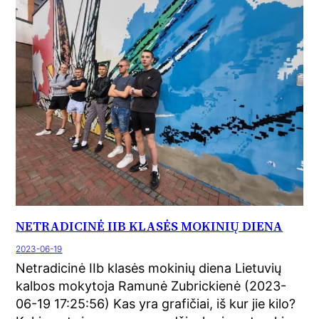
NETRADICINĖ IIB KLASĖS MOKINIŲ DIENA
2023-06-19
Netradicinė IIb klasės mokinių diena Lietuvių
kalbos mokytoja Ramunė Zubrickienė (2023-
06-19 17:25:56) Kas yra grafičiai, iš kur jie kilo?