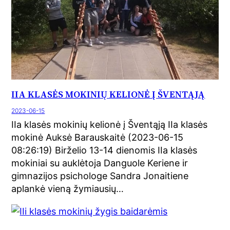
IIA KLASĖS MOKINIŲ KELIONĖ Į ŠVENTĄJĄ
2023-06-15
IIa klasės mokinių kelionė į Šventąją IIa klasės
mokinė Auksė Barauskaitė (2023-06-15
08:26:19) Birželio 13-14 dienomis IIa klasės
mokiniai su auklėtoja Danguole Keriene ir
gimnazijos psichologe Sandra Jonaitiene
aplankė vieną žymiausių…