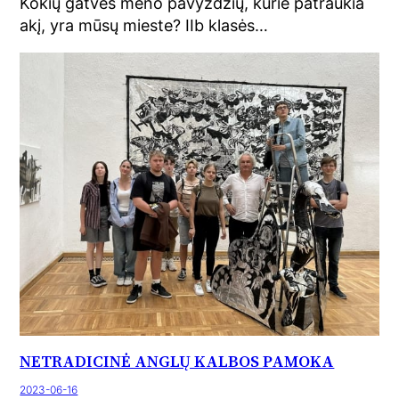
Kokių gatvės meno pavyzdžių, kurie patraukia
akį, yra mūsų mieste? IIb klasės…
NETRADICINĖ ANGLŲ KALBOS PAMOKA
2023-06-16