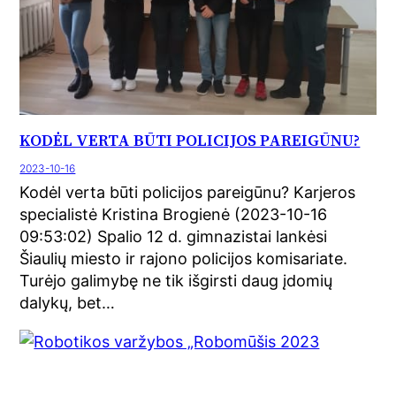
KODĖL VERTA BŪTI POLICIJOS PAREIGŪNU?
2023-10-16
Kodėl verta būti policijos pareigūnu? Karjeros
specialistė Kristina Brogienė (2023-10-16
09:53:02) Spalio 12 d. gimnazistai lankėsi
Šiaulių miesto ir rajono policijos komisariate.
Turėjo galimybę ne tik išgirsti daug įdomių
dalykų, bet…