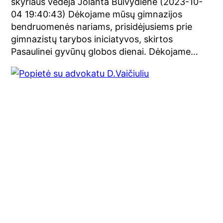
skyriaus vedėja Jolanta Buivydienė (2023-10-
04 19:40:43) Dėkojame mūsų gimnazijos
bendruomenės nariams, prisidėjusiems prie
gimnazistų tarybos iniciatyvos, skirtos
Pasaulinei gyvūnų globos dienai. Dėkojame…