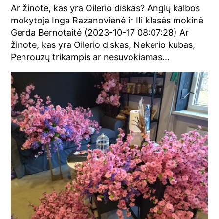
Ar žinote, kas yra Oilerio diskas? Anglų kalbos
mokytoja Inga Razanovienė ir IIi klasės mokinė
Gerda Bernotaitė (2023-10-17 08:07:28) Ar
žinote, kas yra Oilerio diskas, Nekerio kubas,
Penrouzų trikampis ar nesuvokiamas…