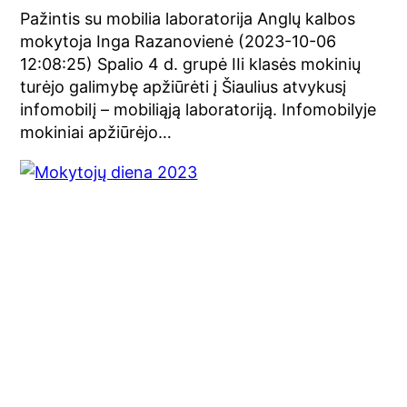
Pažintis su mobilia laboratorija Anglų kalbos
mokytoja Inga Razanovienė (2023-10-06
12:08:25) Spalio 4 d. grupė IIi klasės mokinių
turėjo galimybę apžiūrėti į Šiaulius atvykusį
infomobilį – mobiliąją laboratoriją. Infomobilyje
mokiniai apžiūrėjo…