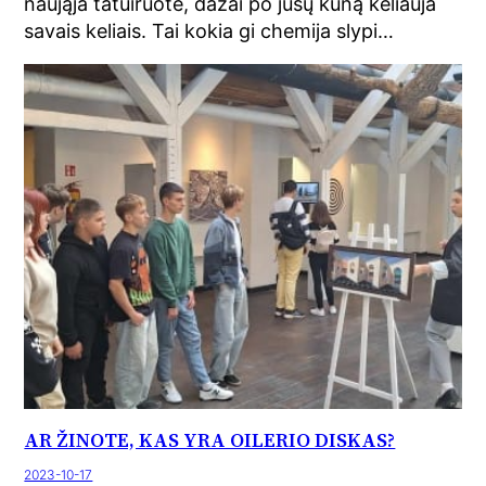
naująja tatuiruote, dažai po jūsų kūną keliauja
savais keliais. Tai kokia gi chemija slypi…
AR ŽINOTE, KAS YRA OILERIO DISKAS?
2023-10-17