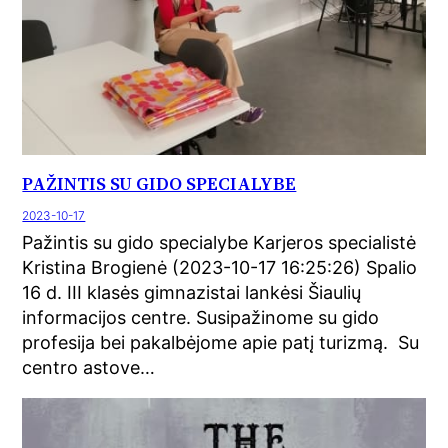
PAŽINTIS SU GIDO SPECIALYBE
2023-10-17
Pažintis su gido specialybe Karjeros specialistė
Kristina Brogienė (2023-10-17 16:25:26) Spalio
16 d. III klasės gimnazistai lankėsi Šiaulių
informacijos centre. Susipažinome su gido
profesija bei pakalbėjome apie patį turizmą. Su
centro astove…