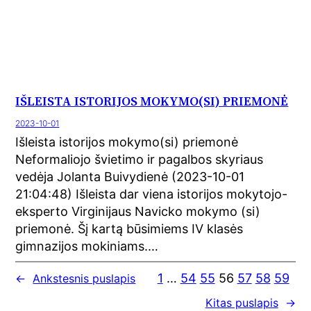
IŠLEISTA ISTORIJOS MOKYMO(SI) PRIEMONĖ
2023-10-01
Išleista istorijos mokymo(si) priemonė
Neformaliojo švietimo ir pagalbos skyriaus
vedėja Jolanta Buivydienė (2023-10-01
21:04:48) Išleista dar viena istorijos mokytojo-
eksperto Virginijaus Navicko mokymo (si)
priemonė. Šį kartą būsimiems IV klasės
gimnazijos mokiniams.…
1
…
54
55
56
57
58
59
←
Ankstesnis puslapis
Kitas puslapis
→