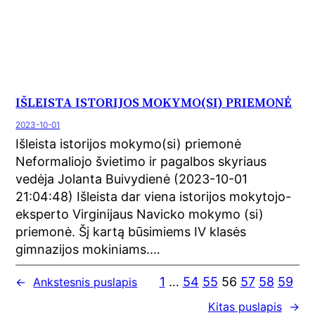
IŠLEISTA ISTORIJOS MOKYMO(SI) PRIEMONĖ
2023-10-01
Išleista istorijos mokymo(si) priemonė
Neformaliojo švietimo ir pagalbos skyriaus
vedėja Jolanta Buivydienė (2023-10-01
21:04:48) Išleista dar viena istorijos mokytojo-
eksperto Virginijaus Navicko mokymo (si)
priemonė. Šį kartą būsimiems IV klasės
gimnazijos mokiniams.…
1
…
54
55
56
57
58
59
←
Ankstesnis puslapis
Kitas puslapis
→