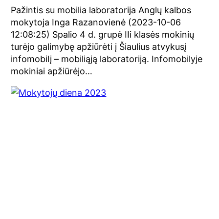
Pažintis su mobilia laboratorija Anglų kalbos
mokytoja Inga Razanovienė (2023-10-06
12:08:25) Spalio 4 d. grupė IIi klasės mokinių
turėjo galimybę apžiūrėti į Šiaulius atvykusį
infomobilį – mobiliąją laboratoriją. Infomobilyje
mokiniai apžiūrėjo…