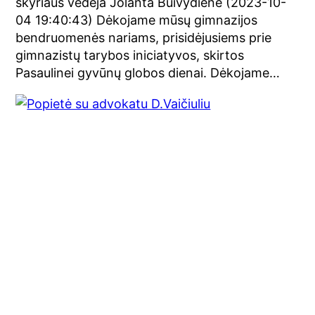
skyriaus vedėja Jolanta Buivydienė (2023-10-
04 19:40:43) Dėkojame mūsų gimnazijos
bendruomenės nariams, prisidėjusiems prie
gimnazistų tarybos iniciatyvos, skirtos
Pasaulinei gyvūnų globos dienai. Dėkojame…