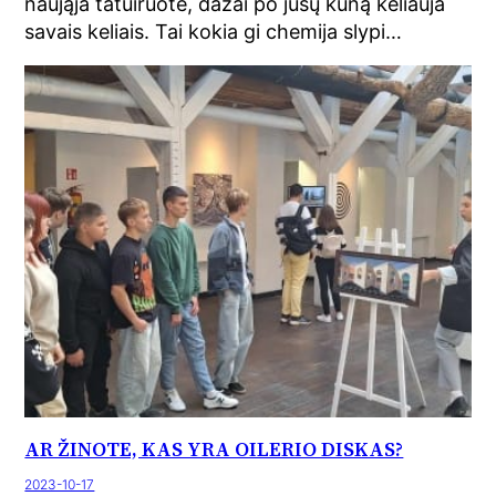
naująja tatuiruote, dažai po jūsų kūną keliauja
savais keliais. Tai kokia gi chemija slypi…
AR ŽINOTE, KAS YRA OILERIO DISKAS?
2023-10-17