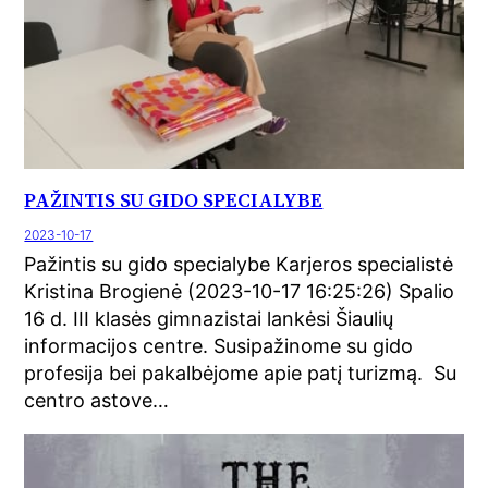
PAŽINTIS SU GIDO SPECIALYBE
2023-10-17
Pažintis su gido specialybe Karjeros specialistė
Kristina Brogienė (2023-10-17 16:25:26) Spalio
16 d. III klasės gimnazistai lankėsi Šiaulių
informacijos centre. Susipažinome su gido
profesija bei pakalbėjome apie patį turizmą. Su
centro astove…