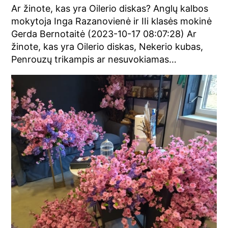
Ar žinote, kas yra Oilerio diskas? Anglų kalbos
mokytoja Inga Razanovienė ir IIi klasės mokinė
Gerda Bernotaitė (2023-10-17 08:07:28) Ar
žinote, kas yra Oilerio diskas, Nekerio kubas,
Penrouzų trikampis ar nesuvokiamas…