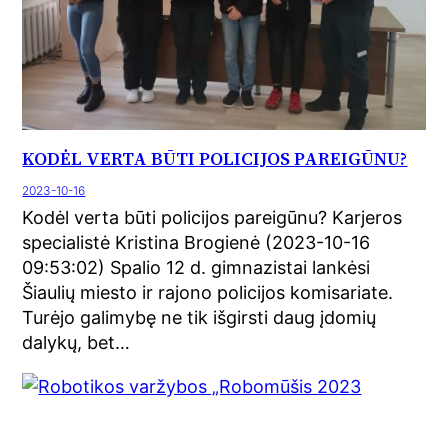
KODĖL VERTA BŪTI POLICIJOS PAREIGŪNU?
2023-10-16
Kodėl verta būti policijos pareigūnu? Karjeros
specialistė Kristina Brogienė (2023-10-16
09:53:02) Spalio 12 d. gimnazistai lankėsi
Šiaulių miesto ir rajono policijos komisariate.
Turėjo galimybę ne tik išgirsti daug įdomių
dalykų, bet…