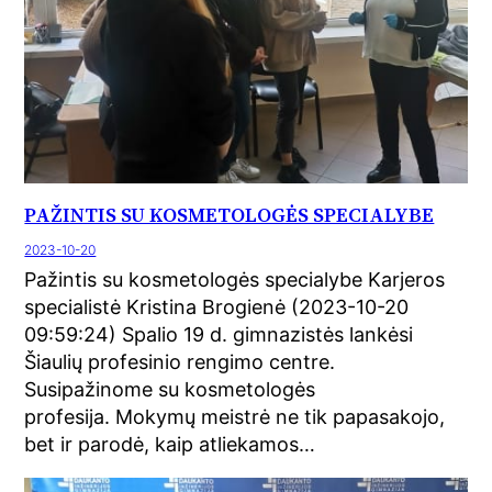
PAŽINTIS SU KOSMETOLOGĖS SPECIALYBE
2023-10-20
Pažintis su kosmetologės specialybe Karjeros
specialistė Kristina Brogienė (2023-10-20
09:59:24) Spalio 19 d. gimnazistės lankėsi
Šiaulių profesinio rengimo centre.
Susipažinome su kosmetologės
profesija. Mokymų meistrė ne tik papasakojo,
bet ir parodė, kaip atliekamos…