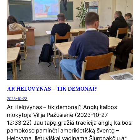
AR HELOVYNAS – TIK DEMONAI?
2023-10-23
Ar Helovynas – tik demonai? Anglų kalbos
mokytoja Vilija Pažūsienė (2023-10-27
12:33:22) Jau tapę gražia tradicija anglų kalbos
pamokose paminėti amerikietišką šventę –
Helovyną, lietuviškai vadinamą Šiurpnakčiu ar