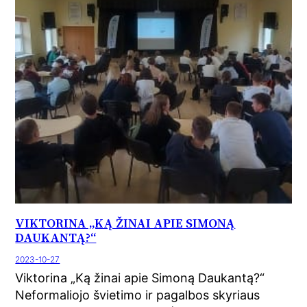
VIKTORINA „KĄ ŽINAI APIE SIMONĄ
DAUKANTĄ?“
2023-10-27
Viktorina „Ką žinai apie Simoną Daukantą?“
Neformaliojo švietimo ir pagalbos skyriaus