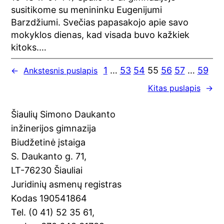
susitikome su menininku Eugenijumi
Barzdžiumi. Svečias papasakojo apie savo
mokyklos dienas, kad visada buvo kažkiek
kitoks.…
1
…
53
54
55
56
57
…
59
←
Ankstesnis puslapis
Kitas puslapis
→
Šiaulių Simono Daukanto
inžinerijos gimnazija
Biudžetinė įstaiga
S. Daukanto g. 71,
LT-76230 Šiauliai
Juridinių asmenų registras
Kodas 190541864
Tel. (0 41) 52 35 61,