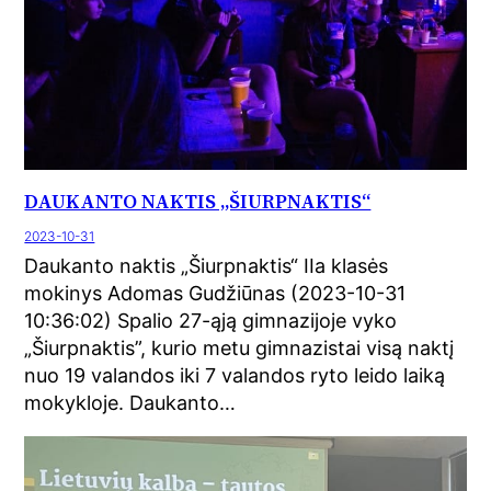
DAUKANTO NAKTIS „ŠIURPNAKTIS“
2023-10-31
Daukanto naktis „Šiurpnaktis“ IIa klasės
mokinys Adomas Gudžiūnas (2023-10-31
10:36:02) Spalio 27-ąją gimnazijoje vyko
„Šiurpnaktis”, kurio metu gimnazistai visą naktį
nuo 19 valandos iki 7 valandos ryto leido laiką
mokykloje. Daukanto…