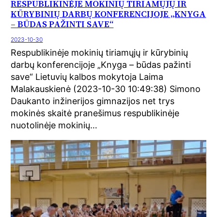
RESPUBLIKINĖJE MOKINIŲ TIRIAMŲJŲ IR
KŪRYBINIŲ DARBŲ KONFERENCIJOJE „KNYGA
– BŪDAS PAŽINTI SAVE“
2023-10-30
Respublikinėje mokinių tiriamųjų ir kūrybinių
darbų konferencijoje „Knyga – būdas pažinti
save“ Lietuvių kalbos mokytoja Laima
Malakauskienė (2023-10-30 10:49:38) Simono
Daukanto inžinerijos gimnazijos net trys
mokinės skaitė pranešimus respublikinėje
nuotolinėje mokinių…