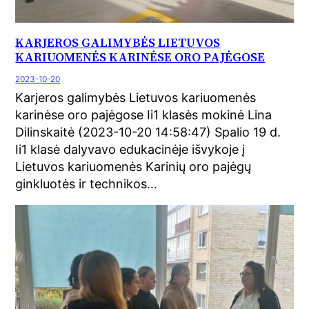
KARJEROS GALIMYBĖS LIETUVOS
KARIUOMENĖS KARINĖSE ORO PAJĖGOSE
2023-10-20
Karjeros galimybės Lietuvos kariuomenės
karinėse oro pajėgose Ii1 klasės mokinė Lina
Dilinskaitė (2023-10-20 14:58:47) Spalio 19 d.
Ii1 klasė dalyvavo edukacinėje išvykoje į
Lietuvos kariuomenės Karinių oro pajėgų
ginkluotės ir technikos…