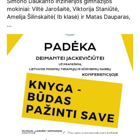
Simono Daukanto inžinerijos gimnazijos
mokiniai: Viltė Jarošaitė, Viktorija Staniūtė,
Amelija Šilinskaitė( Ib klasė) ir Matas Dauparas,
…