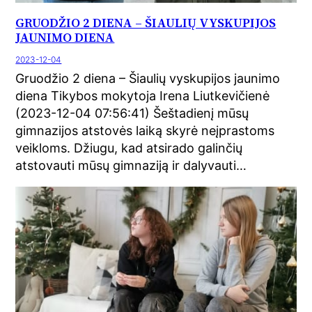
GRUODŽIO 2 DIENA – ŠIAULIŲ VYSKUPIJOS
JAUNIMO DIENA
2023-12-04
Gruodžio 2 diena – Šiaulių vyskupijos jaunimo
diena Tikybos mokytoja Irena Liutkevičienė
(2023-12-04 07:56:41) Šeštadienį mūsų
gimnazijos atstovės laiką skyrė neįprastoms
veikloms. Džiugu, kad atsirado galinčių
atstovauti mūsų gimnaziją ir dalyvauti…