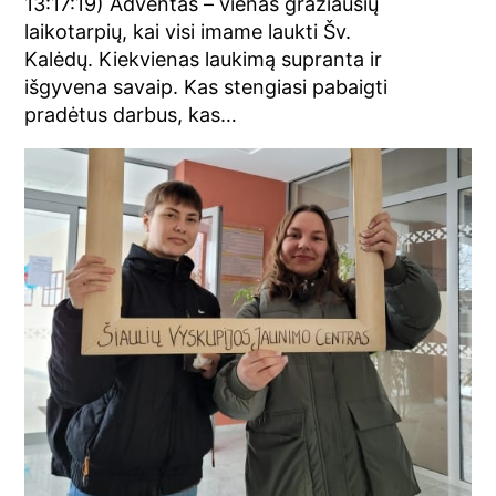
13:17:19) Adventas – vienas gražiausių
laikotarpių, kai visi imame laukti Šv.
Kalėdų. Kiekvienas laukimą supranta ir
išgyvena savaip. Kas stengiasi pabaigti
pradėtus darbus, kas…