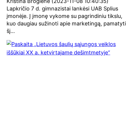
Kristina Brogienė (2023-11-08 10:40:35)
Lapkričio 7 d. gimnazistai lankėsi UAB Splius
įmonėje. Į įmonę vykome su pagrindiniu tikslu,
kuo daugiau sužinoti apie marketingą, pamatyti
šį…