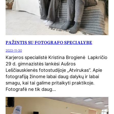
PAŽINTIS SU FOTOGRAFO SPECIALYBE
2023-11-30
Karjeros specialistė Kristina Brogienė Lapkričio
29 d. gimnazistės lankėsi Aušros
Leščiauskienės fotostudijoje „Atvirukas”. Apie
fotografiją žinome labai daug dalykų ir labai
smagu, kai tai galime pritaikyti praktikoje.
Fotografė ne tik daug…