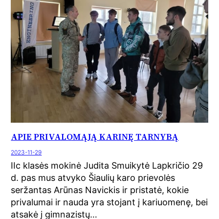
APIE PRIVALOMĄJĄ KARINĘ TARNYBĄ
2023-11-29
IIc klasės mokinė Judita Smuikytė Lapkričio 29
d. pas mus atvyko Šiaulių karo prievolės
seržantas Arūnas Navickis ir pristatė, kokie
privalumai ir nauda yra stojant į kariuomenę, bei
atsakė į gimnazistų…