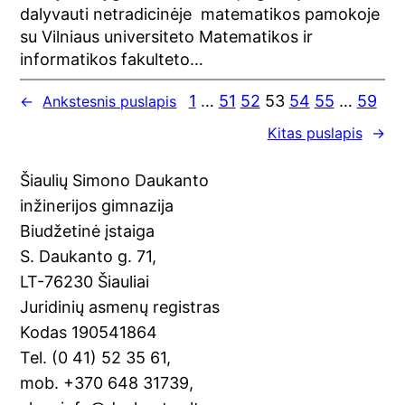
dalyvauti netradicinėje matematikos pamokoje
su Vilniaus universiteto Matematikos ir
informatikos fakulteto…
1
…
51
52
53
54
55
…
59
←
Ankstesnis puslapis
Kitas puslapis
→
Šiaulių Simono Daukanto
inžinerijos gimnazija
Biudžetinė įstaiga
S. Daukanto g. 71,
LT-76230 Šiauliai
Juridinių asmenų registras
Kodas 190541864
Tel. (0 41) 52 35 61,
mob. +370 648 31739,