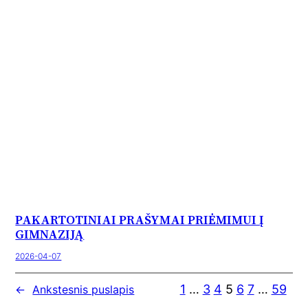
PAKARTOTINIAI PRAŠYMAI PRIĖMIMUI Į
GIMNAZIJĄ
2026-04-07
1
…
3
4
5
6
7
…
59
←
Ankstesnis puslapis