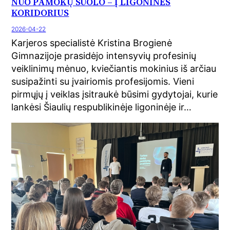
NUO PAMOKŲ SUOLO – Į LIGONINĖS
KORIDORIUS
2026-04-22
Karjeros specialistė Kristina Brogienė
Gimnazijoje prasidėjo intensyvių profesinių
veiklinimų mėnuo, kviečiantis mokinius iš arčiau
susipažinti su įvairiomis profesijomis. Vieni
pirmųjų į veiklas įsitraukė būsimi gydytojai, kurie
lankėsi Šiaulių respublikinėje ligoninėje ir…