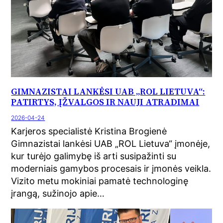
GIMNAZISTAI LANKĖSI UAB „ROL LIETUVA“:
PATIRTYS, ĮŽVALGOS IR NAUJI ATRADIMAI
2026-04-24
Karjeros specialistė Kristina Brogienė
Gimnazistai lankėsi UAB „ROL Lietuva“ įmonėje,
kur turėjo galimybę iš arti susipažinti su
moderniais gamybos procesais ir įmonės veikla.
Vizito metu mokiniai pamatė technologinę
įrangą, sužinojo apie…