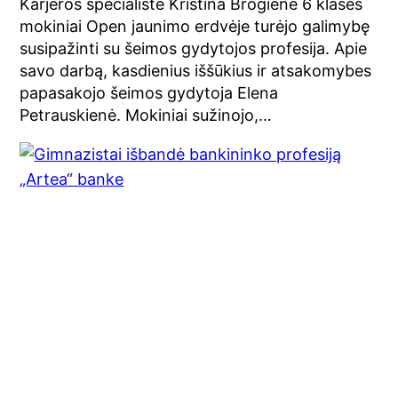
Karjeros specialistė Kristina Brogienė 6 klasės
mokiniai Open jaunimo erdvėje turėjo galimybę
susipažinti su šeimos gydytojos profesija. Apie
savo darbą, kasdienius iššūkius ir atsakomybes
papasakojo šeimos gydytoja Elena
Petrauskienė. Mokiniai sužinojo,…