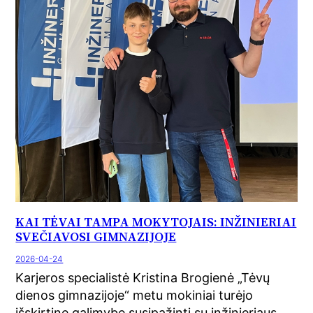
KAI TĖVAI TAMPA MOKYTOJAIS: INŽINIERIAI
SVEČIAVOSI GIMNAZIJOJE
2026-04-24
Karjeros specialistė Kristina Brogienė „Tėvų
dienos gimnazijoje“ metu mokiniai turėjo
išskirtinę galimybę susipažinti su inžinieriaus