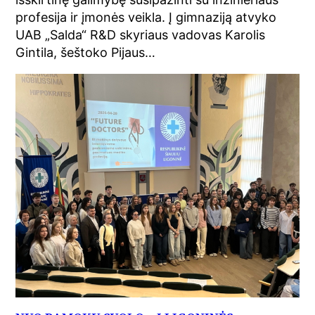
profesija ir įmonės veikla. Į gimnaziją atvyko
UAB „Salda“ R&D skyriaus vadovas Karolis
Gintila, šeštoko Pijaus…