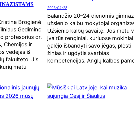
IMNAZISTAMS
2026-04-28
Balandžio 20–24 dienomis gimnaz
Kristina Brogienė
užsienio kalbų mokytojai organiza
Vilniaus Gedimino
Užsienio kalbų savaitę. Jos metu 
o profesorius dr.
įvairūs renginiai, kuriuose mokiniai
, Chemijos ir
galėjo išbandyti savo jėgas, plėsti
os vedėjas iš
žinias ir ugdytis svarbias
 fakulteto. Jis
kompetencijas. Anglų kalbos pa
 kurių metu