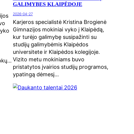
GALIMYBES KLAIPĖDOJE
2026-04-27
ijos
Karjeros specialistė Kristina Brogienė
vo
Gimnazijos mokiniai vyko į Klaipėdą,
vyko
kur turėjo galimybę susipažinti su
studijų galimybėmis Klaipėdos
universitete ir Klaipėdos kolegijoje.
Vizito metu mokiniams buvo
mokų…
pristatytos įvairios studijų programos,
ypatingą dėmesį…