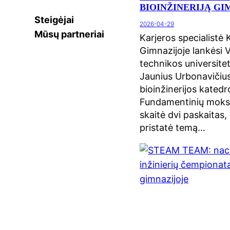
BIOINŽINERIJĄ G
Steigėjai
2026-04-29
Mūsų partneriai
Karjeros specialistė 
Gimnazijoje lankėsi 
technikos universitet
Jaunius Urbonavičius
bioinžinerijos katedr
Fundamentinių mokslų
skaitė dvi paskaitas,
pristatė temą…