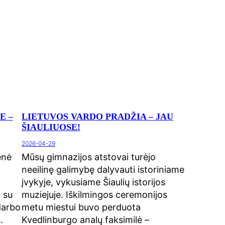
E –
LIETUVOS VARDO PRADŽIA – JAU
ŠIAULIUOSE!
2026-04-29
enė
Mūsų gimnazijos atstovai turėjo
neeilinę galimybę dalyvauti istoriniame
įvykyje, vykusiame Šiaulių istorijos
 su
muziejuje. Iškilmingos ceremonijos
darbo
metu miestui buvo perduota
.
Kvedlinburgo analų faksimilė –