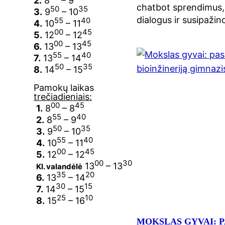
2.
8
– 9
chatbot sprendimus,
50
35
3.
9
– 10
dialogus ir susipaži
55
40
4.
10
– 11
00
45
5.
12
– 12
00
45
6.
13
– 13
55
40
7.
13
– 14
50
35
8.
14
– 15
Pamokų laikas
trečiadieniais:
00
45
1.
8
– 8
55
40
2.
8
– 9
50
35
3.
9
– 10
55
40
4.
10
– 11
00
45
5.
12
– 12
00
30
13
– 13
Kl. valandėlė
35
20
6.
13
– 14
30
15
7.
14
– 15
25
10
8.
15
– 16
MOKSLAS GYVAI: P