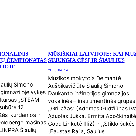
IONALINIS
MŪSIŠKIAI LATVIJOJE: KAI MU
RIŲ ČEMPIONATAS
SUJUNGIA CĖSĮ IR ŠIAULIUS
IJOJE
2026-04-24
Muzikos mokytoja Deimantė
iaulių Simono
Aušbikavičiūtė Šiaulių Simono
 gimnazijoje vykęs
Daukanto inžinerijos gimnazijos
onkursas „STEAM
vokalinės – instrumentinės grupės
subūrė 12
,,Griliažas” (Adomas Gudžiūnas IVa
žėsi kurdamos ir
Ąžuolas Juška, Ermita Apočkinaitė
oldbergo mašinas.
Goda Linkutė IIIi2) ir ,,Stiklo šukės
LINPRA Šiaulių
(Faustas Raila, Saulius…