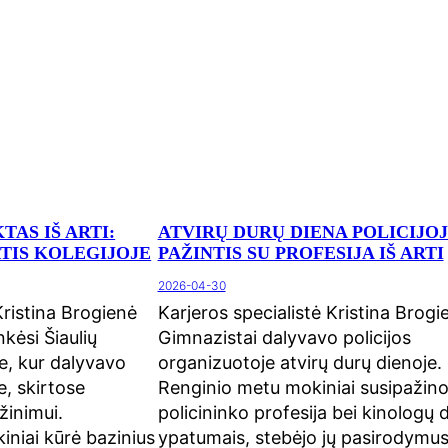
TAS IŠ ARTI:
ATVIRŲ DURŲ DIENA POLICIJOJ
TIS KOLEGIJOJE
PAŽINTIS SU PROFESIJA IŠ ARTI
2026-04-30
Kristina Brogienė
Karjeros specialistė Kristina Brogi
nkėsi Šiaulių
Gimnazistai dalyvavo policijos
je, kur dalyvavo
organizuotoje atvirų durų dienoje.
e, skirtose
Renginio metu mokiniai susipažino
žinimui.
policininko profesija bei kinologų 
niai kūrė bazinius
ypatumais, stebėjo jų pasirodymus