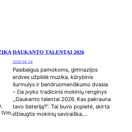
ZIKA
DAUKANTO TALENTAI 2026
2026-04-24
Pasibaigus pamokoms, gimnazijos
erdves užpildė muzika, kūrybinis
šurmulys ir bendruomeniškumo dvasia
– čia įvyko tradicinis mokinių renginys
,,Daukanto talentai 2026. Kas pakrauna
,
tavo bateriją?”. Tai buvo popietė, skirta
 IVm,
džiaugtis mokinių saviraiška,…