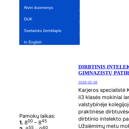
Atviri duomenys
DUK
Svetainės žemėlapis
In English‎
DIRBTINIS INTELEK
GIMNAZISTŲ PATIR
2026-05-06
Karjeros specialistė 
Ii3 klasės mokiniai la
valstybinėje kolegijo
praktinėse dirbtuvės
Pamokų laikas:
dirbtinio intelekto pa
00
45
1.
8
– 8
Užsiėmimų metu moki
55
40