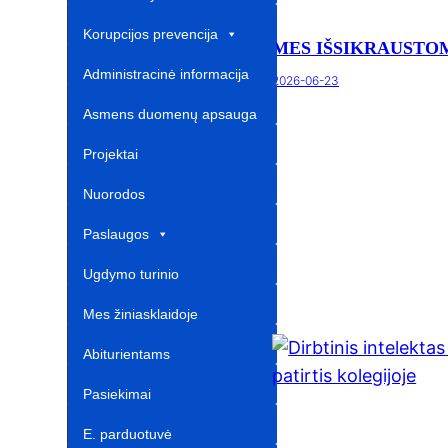
Korupcijos prevencija
MES IŠSIKRAUSTO
Administracinė informacija
2026-06-23
Asmens duomenų apsauga
Projektai‎
Nuorodos ‎ ‎ ‎ ‎ ‎ ‎ ‎ ‎ ‎ ‎ ‎‎
Paslaugos
Ugdymo turinio
atnaujinimas‎
Mes žiniasklaidoje‎
Abiturientams‎‎
Pasiekimai
E. parduotuvė ‎ ‎ ‎ ‎ ‎ ‎ ‎ ‎ ‎ ‎ ‎ ‎ ‎