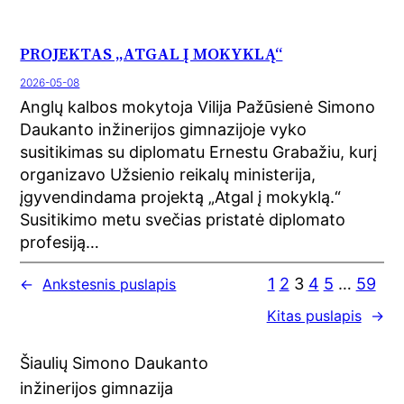
PROJEKTAS „ATGAL Į MOKYKLĄ“
2026-05-08
Anglų kalbos mokytoja Vilija Pažūsienė Simono
Daukanto inžinerijos gimnazijoje vyko
susitikimas su diplomatu Ernestu Grabažiu, kurį
organizavo Užsienio reikalų ministerija,
įgyvendindama projektą „Atgal į mokyklą.“
Susitikimo metu svečias pristatė diplomato
profesiją…
1
2
3
4
5
…
59
←
Ankstesnis puslapis
Kitas puslapis
→
Šiaulių Simono Daukanto
inžinerijos gimnazija