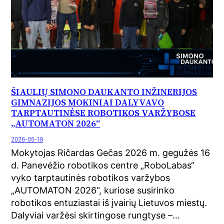
ŠIAULIŲ SIMONO DAUKANTO INŽINERIJOS
GIMNAZIJOS MOKINIAI DALYVAVO
TARPTAUTINĖSE ROBOTIKOS VARŽYBOSE
„AUTOMATON 2026“
2026-05-19
Mokytojas Ričardas Gečas 2026 m. gegužės 16
d. Panevėžio robotikos centre „RoboLabas“
vyko tarptautinės robotikos varžybos
„AUTOMATON 2026“, kuriose susirinko
robotikos entuziastai iš įvairių Lietuvos miestų.
Dalyviai varžėsi skirtingose rungtyse –…