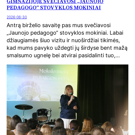
GIMNAZIJOJE SVEČIAVOSI „JAUNOJO
PEDAGOGO“ STOVYKLOS MOKINIAI
2026-06-30
Antrą birželio savaitę pas mus svečiavosi
„Jaunojo pedagogo“ stovyklos mokiniai. Labai
džiaugiamės šiuo vizitu ir nuoširdžiai tikimės,
kad mums pavyko uždegti jų širdyse bent mažą
smalsumo ugnelę bei atvirai pasidalinti tuo,…