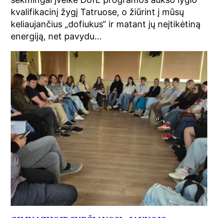
kvalifikacinį žygį Tatruose, o žiūrint į mūsų
keliaujančius „dofiukus“ ir matant jų neįtikėtiną
energiją, net pavydu…