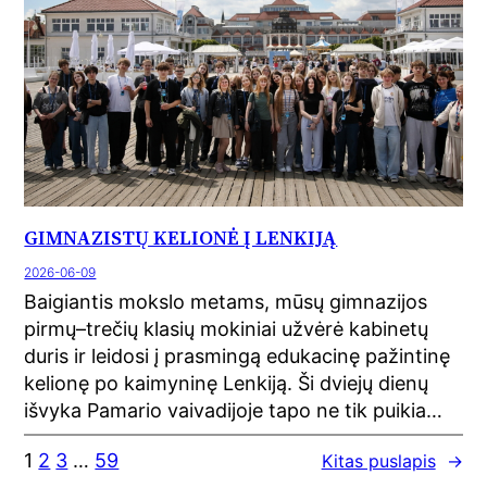
GIMNAZISTŲ KELIONĖ Į LENKIJĄ
2026-06-09
Baigiantis mokslo metams, mūsų gimnazijos
pirmų–trečių klasių mokiniai užvėrė kabinetų
duris ir leidosi į prasmingą edukacinę pažintinę
kelionę po kaimyninę Lenkiją. Ši dviejų dienų
išvyka Pamario vaivadijoje tapo ne tik puikia…
1
2
3
…
59
Kitas puslapis
→