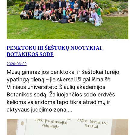
PENKTOKŲ IR ŠEŠTOKŲ NUOTYKIAI
BOTANIKOS SODE
2026-06-09
Mūsų gimnazijos penktokai ir šeštokai turėjo
ypatingą dieną – jie skersai išilgai išmaišė
Vilniaus universiteto Šiaulių akademijos
Botanikos sodą. Žaliuojančios sodo erdvės
kelioms valandoms tapo tikra atradimų ir
aktyvaus judėjimo zona.…