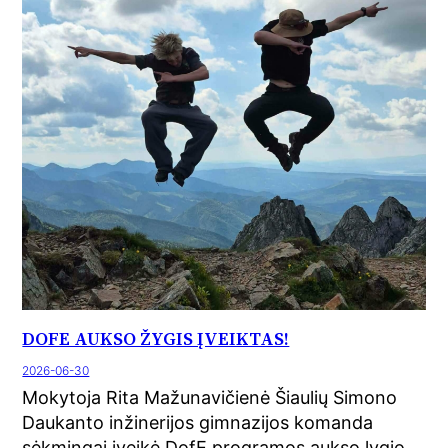
DOFE AUKSO ŽYGIS ĮVEIKTAS!
2026-06-30
Mokytoja Rita Mažunavičienė Šiaulių Simono
Daukanto inžinerijos gimnazijos komanda
sėkmingai įveikė DofE programos aukso lygio