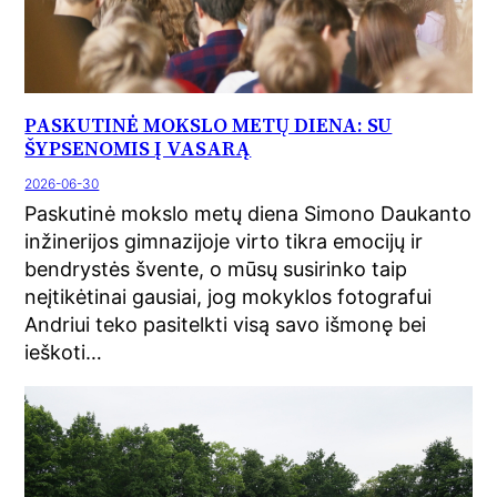
PASKUTINĖ MOKSLO METŲ DIENA: SU
ŠYPSENOMIS Į VASARĄ
2026-06-30
Paskutinė mokslo metų diena Simono Daukanto
inžinerijos gimnazijoje virto tikra emocijų ir
bendrystės švente, o mūsų susirinko taip
neįtikėtinai gausiai, jog mokyklos fotografui
Andriui teko pasitelkti visą savo išmonę bei
ieškoti…