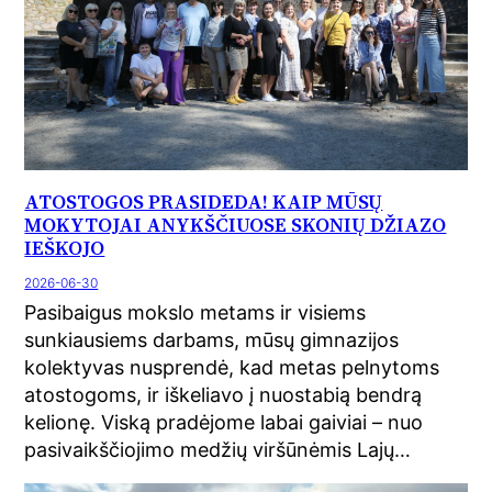
ATOSTOGOS PRASIDEDA! KAIP MŪSŲ
MOKYTOJAI ANYKŠČIUOSE SKONIŲ DŽIAZO
IEŠKOJO
2026-06-30
Pasibaigus mokslo metams ir visiems
sunkiausiems darbams, mūsų gimnazijos
kolektyvas nusprendė, kad metas pelnytoms
atostogoms, ir iškeliavo į nuostabią bendrą
kelionę. Viską pradėjome labai gaiviai – nuo
pasivaikščiojimo medžių viršūnėmis Lajų…