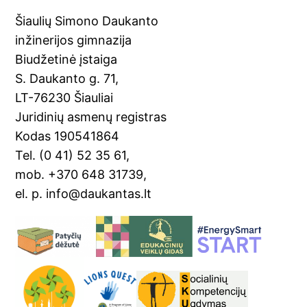
Šiaulių Simono Daukanto
inžinerijos gimnazija
Biudžetinė įstaiga
S. Daukanto g. 71,
LT-76230 Šiauliai
Juridinių asmenų registras
Kodas 190541864
Tel. (0 41) 52 35 61,
mob. +370 648 31739,
el. p. info@daukantas.lt