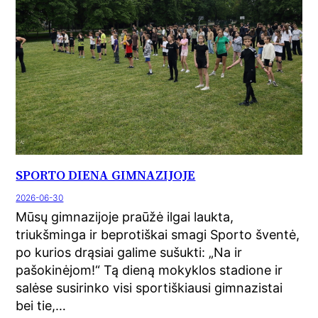
SPORTO DIENA GIMNAZIJOJE
2026-06-30
Mūsų gimnazijoje praūžė ilgai laukta,
triukšminga ir beprotiškai smagi Sporto šventė,
po kurios drąsiai galime sušukti: „Na ir
pašokinėjom!“ Tą dieną mokyklos stadione ir
salėse susirinko visi sportiškiausi gimnazistai
bei tie,…