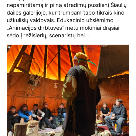
nepamirštamą ir pilną atradimų pusdienį Šiaulių
dailės galerijoje, kur trumpam tapo tikrais kino
užkulisių valdovais. Edukacinio užsiėmimo
„Animacijos dirbtuvės“ metu mokiniai drąsiai
sėdo į režisierių, scenaristų bei…