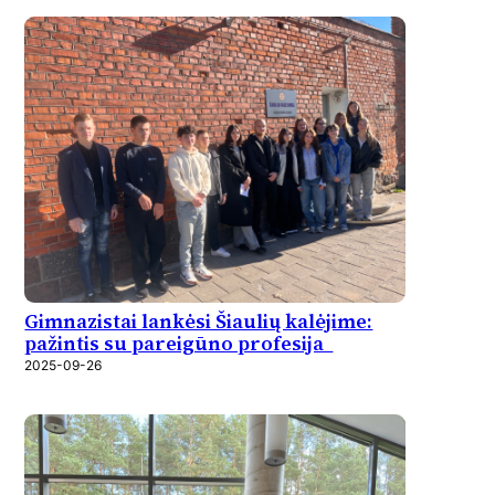
Gimnazistai lankėsi Šiaulių kalėjime:
pažintis su pareigūno profesija
2025-09-26