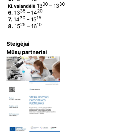
00
30
13
– 13
Kl. valandėlė
35
20
6.
13
– 14
30
15
7.
14
– 15
25
10
8.
15
– 16
Steigėjai
Mūsų partneriai