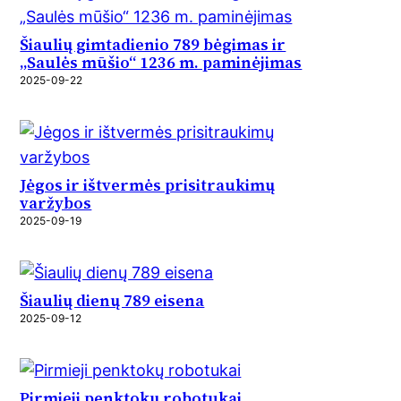
Šiaulių gimtadienio 789 bėgimas ir
„Saulės mūšio“ 1236 m. paminėjimas
2025-09-22
Jėgos ir ištvermės prisitraukimų
varžybos
2025-09-19
Šiaulių dienų 789 eisena
2025-09-12
Pirmieji penktokų robotukai