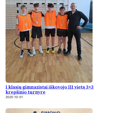
I klasių gimnazistai iškovojo III vietą 3×3
krepšinio turnyre
2025-10-01