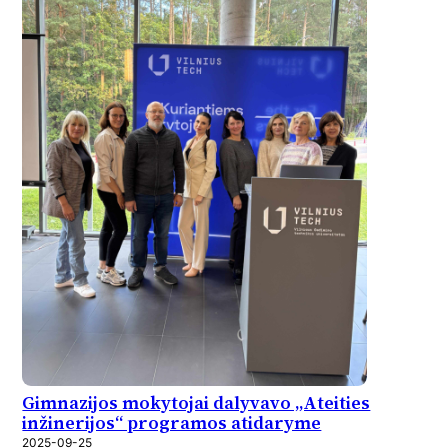
Gimnazijos mokytojai dalyvavo „Ateities
inžinerijos“ programos atidaryme
2025-09-25