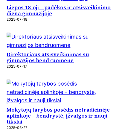
Liepos 18-oji – padėkos ir atsisveikinimo
diena gimnazijoje
2025-07-18
Direktoriaus atsisveikinimas su
gimnazijos bendruomene
2025-07-17
Mokytojų tarybos posėdis netradicinėje
aplinkoje – bendrystė, įžvalgos ir nauji
tikslai
2025-06-27