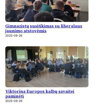
Gimnazistų susitikimas su liberalaus
jaunimo atstovėmis
2025-09-26
Viktorina Europos kalbų savaitei
paminėti
2025-09-26