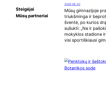
2026-06-30
Steigėjai
Mūsų gimnazijoje praū
Mūsų partneriai
triukšminga ir bepro
šventė, po kurios drą
sušukti: „Na ir pašok
mokyklos stadione ir
visi sportiškiausi gim