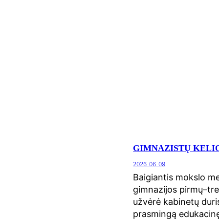
GIMNAZISTŲ KELIO
2026-06-09
Baigiantis mokslo m
gimnazijos pirmų–tre
užvėrė kabinetų duris 
prasmingą edukacinę