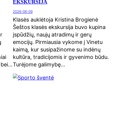
EKSKURSIJA
2026-06-09
Klasės auklėtoja Kristina Brogienė
Šeštos klasės ekskursija buvo kupina
r
įspūdžių, naujų atradimų ir gerų
ų
emocijų. Pirmiausia vykome į Vinetu
kaimą, kur susipažinome su indėnų
iai
kultūra, tradicijomis ir gyvenimo būdu.
ų bei…
Turėjome galimybę…