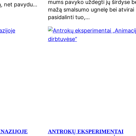
mums pavyko uždegti jų širdyse b
ją, net pavydu…
mažą smalsumo ugnelę bei atvirai
pasidalinti tuo,…
MNAZIJOJE
ANTROKŲ EKSPERIMENTAI