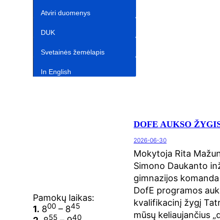
Atviri duomenys
DUK
Svetainės žemėlapis
In English‎
DOFE AUKSO ŽYGIS
2026-06-30
Mokytoja Rita Mažuna
Simono Daukanto inž
gimnazijos komanda 
DofE programos auks
Pamokų laikas:
kvalifikacinį žygį Tat
00
45
1.
8
– 8
mūsų keliaujančius „
55
40