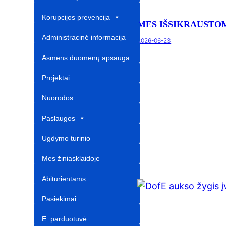
Korupcijos prevencija
MES IŠSIKRAUSTO
Administracinė informacija
2026-06-23
Asmens duomenų apsauga
Projektai‎
Nuorodos ‎ ‎ ‎ ‎ ‎ ‎ ‎ ‎ ‎ ‎ ‎‎
Paslaugos
Ugdymo turinio
atnaujinimas‎
Mes žiniasklaidoje‎
Abiturientams‎‎
Pasiekimai
E. parduotuvė ‎ ‎ ‎ ‎ ‎ ‎ ‎ ‎ ‎ ‎ ‎ ‎ ‎