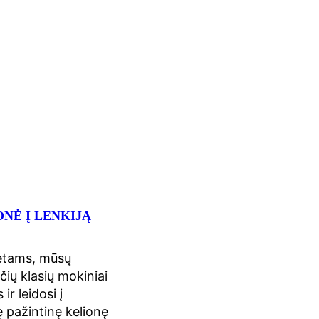
NĖ Į LENKIJĄ
etams, mūsų
čių klasių mokiniai
ir leidosi į
 pažintinę kelionę