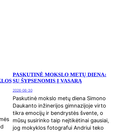
PASKUTINĖ MOKSLO METŲ DIENA:
KLOS
SU ŠYPSENOMIS Į VASARĄ
2026-06-30
Paskutinė mokslo metų diena Simono
Daukanto inžinerijos gimnazijoje virto
tikra emocijų ir bendrystės švente, o
amės
mūsų susirinko taip neįtikėtinai gausiai,
ad
jog mokyklos fotografui Andriui teko