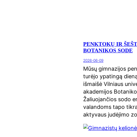
PENKTOKŲ IR ŠEŠ
BOTANIKOS SODE
2026-06-09
Mūsų gimnazijos penk
turėjo ypatingą dieną 
išmaišė Vilniaus unive
akademijos Botaniko
Žaliuojančios sodo e
valandoms tapo tikra
aktyvaus judėjimo z