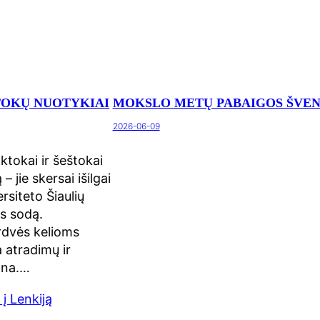
TOKŲ NUOTYKIAI
MOKSLO METŲ PABAIGOS ŠVE
2026-06-09
tokai ir šeštokai
– jie skersai išilgai
rsiteto Šiaulių
s sodą.
rdvės kelioms
 atradimų ir
ona.…