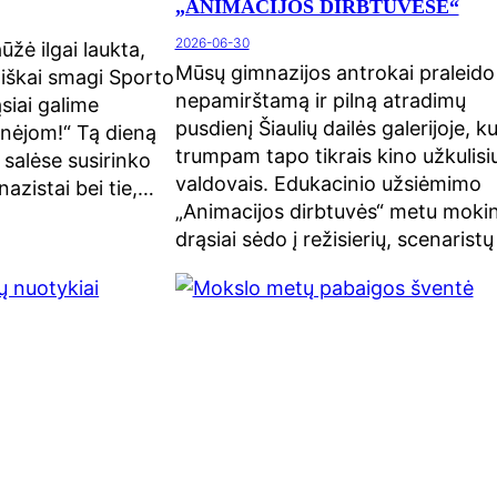
„ANIMACIJOS DIRBTUVĖSE“
2026-06-30
žė ilgai laukta,
Mūsų gimnazijos antrokai praleido
tiškai smagi Sporto
nepamirštamą ir pilną atradimų
siai galime
pusdienį Šiaulių dailės galerijoje, ku
inėjom!“ Tą dieną
trumpam tapo tikrais kino užkulisi
 salėse susirinko
valdovais. Edukacinio užsiėmimo
nazistai bei tie,…
„Animacijos dirbtuvės“ metu mokin
drąsiai sėdo į režisierių, scenarist