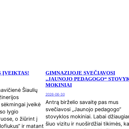
 ĮVEIKTAS!
GIMNAZIJOJE SVEČIAVOSI
„JAUNOJO PEDAGOGO“ STOVY
MOKINIAI
vičienė Šiaulių
2026-06-30
inerijos
Antrą birželio savaitę pas mus
sėkmingai įveikė
svečiavosi „Jaunojo pedagogo“
o lygio
stovyklos mokiniai. Labai džiaugi
ruose, o žiūrint į
šiuo vizitu ir nuoširdžiai tikimės, k
dofiukus“ ir matant