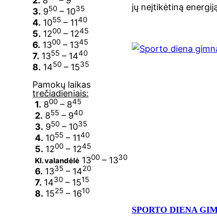
2.
8
– 9
jų neįtikėtiną energi
50
35
3.
9
– 10
55
40
4.
10
– 11
00
45
5.
12
– 12
00
45
6.
13
– 13
55
40
7.
13
– 14
50
35
8.
14
– 15
Pamokų laikas
trečiadieniais:
00
45
1.
8
– 8
55
40
2.
8
– 9
50
35
3.
9
– 10
55
40
4.
10
– 11
00
45
5.
12
– 12
00
30
13
– 13
Kl. valandėlė
35
20
6.
13
– 14
30
15
7.
14
– 15
25
10
8.
15
– 16
SPORTO DIENA GI