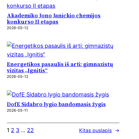
Akademiko Jono Janickio chemijos
konkurso II etapas
2026-05-12
Energetikos pasaulis iš arti: gimnazistų
vizitas „Ignitis“
2026-05-12
DofE Sidabro lygio bandomasis žygis
2026-05-11
1
2
3
…
22
Kitas puslapis
→