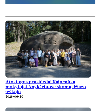
Atostogos prasideda! Kaip mūsų
mokytojai Anykščiuose skonių džiazo
ieškojo
2026-06-30