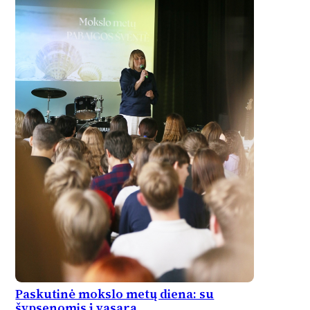
Paskutinė mokslo metų diena: su
šypsenomis į vasarą