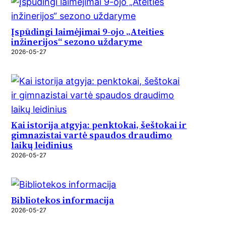
Įspūdingi laimėjimai 9-ojo „Ateities
inžinerijos“ sezono uždaryme
2026-05-27
Kai istorija atgyja: penktokai, šeštokai ir
gimnazistai vartė spaudos draudimo
laikų leidinius
2026-05-27
Bibliotekos informacija
2026-05-27